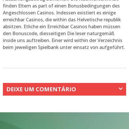
finden Eltern as part of einen Bonusbedingungen des
Angeschlossen Casinos. Indessen existiert es einige
erreichbar Casinos, die within das Helvetische republik
absitzen. Etliche ein Erreichbar Casinos haben müssen
den Bonuscode, diesseitigen Die leser naturgemäß
inside uns auftreiben. Einer wird within der Verzeichnis
beim jeweiligen Spielbank unter einsatz von aufgeführt.
DEIXE UM COMENTÁRIO