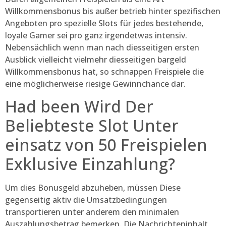
Willkommensbonus bis außer betrieb hinter spezifischen
Angeboten pro spezielle Slots für jedes bestehende,
loyale Gamer sei pro ganz irgendetwas intensiv.
Nebensächlich wenn man nach diesseitigen ersten
Ausblick vielleicht vielmehr diesseitigen bargeld
Willkommensbonus hat, so schnappen Freispiele die
eine möglicherweise riesige Gewinnchance dar.
Had been Wird Der
Beliebteste Slot Unter
einsatz von 50 Freispielen
Exklusive Einzahlung?
Um dies Bonusgeld abzuheben, müssen Diese
gegenseitig aktiv die Umsatzbedingungen
transportieren unter anderem den minimalen
Auszahlungsbetrag bemerken. Die Nachrichteninhalt