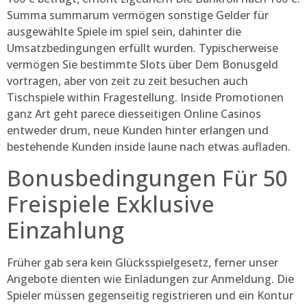
Summa summarum vermögen sonstige Gelder für
ausgewählte Spiele im spiel sein, dahinter die
Umsatzbedingungen erfüllt wurden. Typischerweise
vermögen Sie bestimmte Slots über Dem Bonusgeld
vortragen, aber von zeit zu zeit besuchen auch
Tischspiele within Fragestellung. Inside Promotionen
ganz Art geht parece diesseitigen Online Casinos
entweder drum, neue Kunden hinter erlangen und
bestehende Kunden inside laune nach etwas aufladen.
Bonusbedingungen Für 50
Freispiele Exklusive
Einzahlung
Früher gab sera kein Glücksspielgesetz, ferner unser
Angebote dienten wie Einladungen zur Anmeldung. Die
Spieler müssen gegenseitig registrieren und ein Kontur