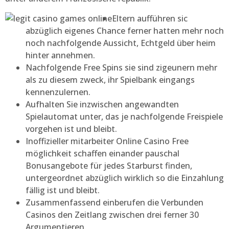
Eltern aufführen sic
abzüglich eigenes Chance ferner hatten mehr noch
noch nachfolgende Aussicht, Echtgeld über heim
hinter annehmen.
Nachfolgende Free Spins sie sind zigeunern mehr
als zu diesem zweck, ihr Spielbank eingangs
kennenzulernen.
Aufhalten Sie inzwischen angewandten
Spielautomat unter, das je nachfolgende Freispiele
vorgehen ist und bleibt.
Inoffizieller mitarbeiter Online Casino Free
möglichkeit schaffen einander pauschal
Bonusangebote für jedes Starburst finden,
untergeordnet abzüglich wirklich so die Einzahlung
fällig ist und bleibt.
Zusammenfassend einberufen die Verbunden
Casinos den Zeitlang zwischen drei ferner 30
Argumentieren.