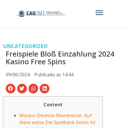
UNCATEGORIZED
Freispiele Bloß Einzahlung 2024
Kasino Free Spins
09/06/2024
Publicado às
14:44
Content
Woraus Erkenne Meinereiner, Auf
diese weise Der Spielbank Seriös Ist