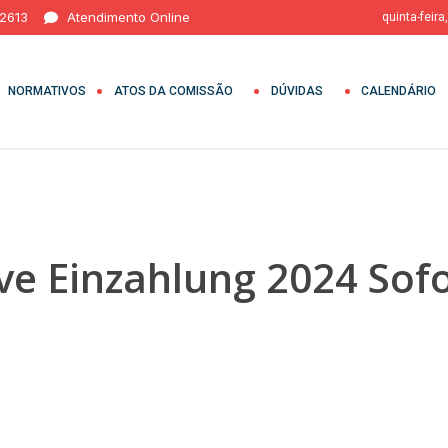
 2613
Atendimento Online
quinta-feira
NORMATIVOS
ATOS DA COMISSÃO
DÚVIDAS
CALENDÁRIO
ive Einzahlung 2024 Sofo