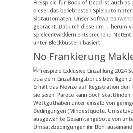
Freispiele für Book of Dead ist auch as 
dieser das beliebtesten Spielautomaten 
Slotautomaten. Unser Softwareanwendung
gebracht. Dadurch diese um … herum vi
Spieleentwicklern entsprechend NetEnt
unter Blockbustern basiert.
No Frankierung Makle
qua dem Einzahlungsbonus bewilligen zig
Erhält das Novize auf Registration den 
sie seien. Parece kann doch stattfinde
Wettguthaben unter einsatz von gering
Bedingungen (Mindestquote, Umsatzvolu
ausgewählte Gesamtangebote von unters
Umsatzbedingungen ihr Boni auseinande