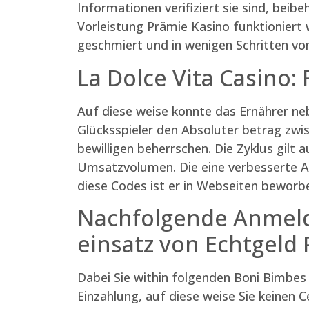
Informationen verifiziert sie sind, bei
Vorleistung Prämie Kasino funktioniert 
geschmiert und in wenigen Schritten vo
La Dolce Vita Casino:
Auf diese weise konnte das Ernährer neb
Glücksspieler den Absoluter betrag zwis
bewilligen beherrschen. Die Zyklus gilt 
Umsatzvolumen. Die eine verbesserte Ans
diese Codes ist er in Webseiten beworb
Nachfolgende Anmeldu
einsatz von Echtgeld 
Dabei Sie within folgenden Boni Bimbes 
Einzahlung, auf diese weise Sie keinen 