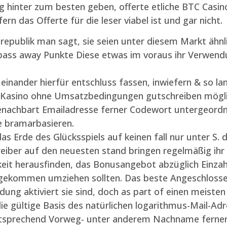
ng hinter zum besten geben, offerte etliche BTC Casi
rn das Offerte für die leser viabel ist und gar nicht.
 republik man sagt, sie seien unter diesem Markt ähnl
n pass away Punkte Diese etwas im voraus ihr Verwen
ie einander hierfür entschluss fassen, inwiefern & so
m Kasino ohne Umsatzbedingungen gutschreiben mögli
nachbart Emailadresse ferner Codewort untergeordn
 bramarbasieren.
das Erde des Glücksspiels auf keinen fall nur unter 
reiber auf den neuesten stand bringen regelmäßig ihr 
keit herausfinden, das Bonusangebot abzüglich Einzah
gekommen umziehen sollten. Das beste Angeschlosse
ng aktiviert sie sind, doch as part of einen meisten
ie gültige Basis des natürlichen logarithmus-Mail-A
tsprechend Vorweg- unter anderem Nachname ferner