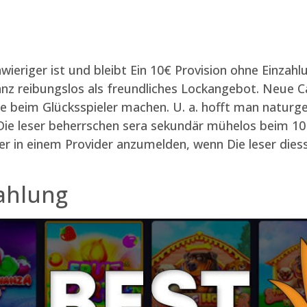
wieriger ist und bleibt Ein 10€ Provision ohne Einzah
ganz reibungslos als freundliches Lockangebot. Neu
beim Glücksspieler machen. U. a. hofft man naturgem
 Die leser beherrschen sera sekundär mühelos beim 10 
er in einem Provider anzumelden, wenn Die leser dies
zahlung