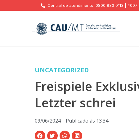
Central de atendimento: 0800 833 0113 | 4007
UNCATEGORIZED
Freispiele Exklus
Letzter schrei
09/06/2024
Publicado às
13:34