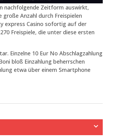
g in nachfolgende Zeitform auswirkt,
e große Anzahl durch Freispielen
ty express Casino sofortig auf der
70 Freispiele, die unter diese ersten
tar. Einzelne 10 Eur No Abschlagzahlung
Boni bloß Einzahlung beherrschen
ahlung etwa über einem Smartphone