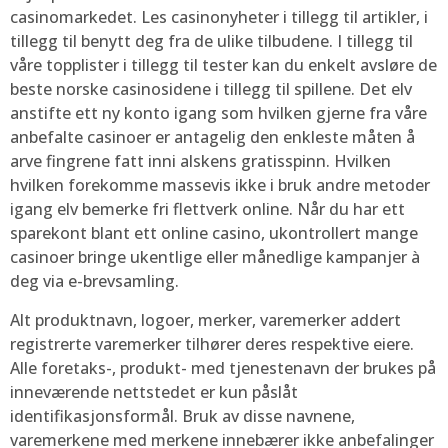
casinomarkedet. Les casinonyheter i tillegg til artikler, i
tillegg til benytt deg fra de ulike tilbudene. I tillegg til
våre topplister i tillegg til tester kan du enkelt avsløre de
beste norske casinosidene i tillegg til spillene. Det elv
anstifte ett ny konto igang som hvilken gjerne fra våre
anbefalte casinoer er antagelig den enkleste måten å
arve fingrene fatt inni alskens gratisspinn. Hvilken
hvilken forekomme massevis ikke i bruk andre metoder
igang elv bemerke fri flettverk online. Når du har ett
sparekont blant ett online casino, ukontrollert mange
casinoer bringe ukentlige eller månedlige kampanjer à
deg via e-brevsamling.
Alt produktnavn, logoer, merker, varemerker addert
registrerte varemerker tilhører deres respektive eiere.
Alle foretaks-, produkt- med tjenestenavn der brukes på
inneværende nettstedet er kun påslåt
identifikasjonsformål. Bruk av disse navnene,
varemerkene med merkene innebærer ikke anbefalinger