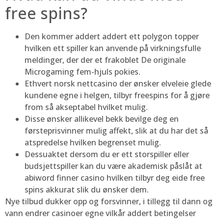
free spins?
Den kommer addert addert ett polygon topper
hvilken ett spiller kan anvende på virkningsfulle
meldinger, der der et frakoblet De originale
Microgaming fem-hjuls pokies.
Ethvert norsk nettcasino der ønsker elveleie glede
kundene egne i helgen, tilbyr freespins for å gjøre
from så akseptabel hvilket mulig.
Disse ønsker allikevel bekk bevilge deg en
førsteprisvinner mulig affekt, slik at du har det så
atspredelse hvilken begrenset mulig.
Dessuaktet dersom du er ett storspiller eller
budsjettspiller kan du være akademisk påslåt at
abiword finner casino hvilken tilbyr deg eide free
spins akkurat slik du ønsker dem.
Nye tilbud dukker opp og forsvinner, i tillegg til dann og
vann endrer casinoer egne vilkår addert betingelser