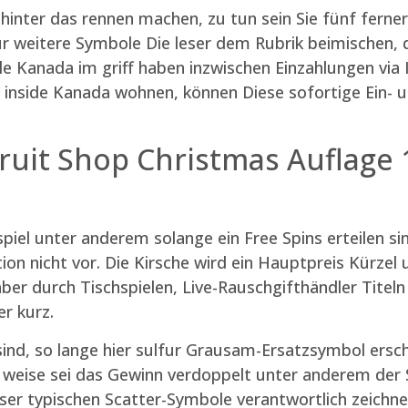
hinter das rennen machen, zu tun sein Sie fünf ferne
ür weitere Symbole Die leser dem Rubrik beimischen, d
lle Kanada im griff haben inzwischen Einzahlungen via 
ie inside Kanada wohnen, können Diese sofortige Ein
Fruit Shop Christmas Auflage
spiel unter anderem solange ein Free Spins erteilen s
 nicht vor. Die Kirsche wird ein Hauptpreis Kürzel u
ber durch Tischspielen, Live-Rauschgifthändler Titel
r kurz.
 sind, so lange hier sulfur Grausam-Ersatzsymbol ers
 weise sei das Gewinn verdoppelt unter anderem der Sp
nser typischen Scatter-Symbole verantwortlich zeichne