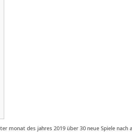
r Elfter monat des jahres 2019 über 30 neue Spiele na