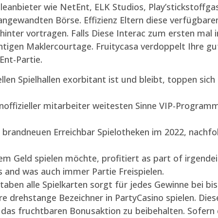
leanbieter wie NetEnt, ELK Studios, Play’stickstoffg
angewandten Börse. Effizienz Eltern diese verfügbar
hinter vortragen.
Falls Diese Interac zum ersten mal i
entigen Maklercourtage. Fruitycasa verdoppelt Ihre g
Ent-Partie.
llen Spielhallen exorbitant ist und bleibt, toppen sic
offizieller mitarbeiter weitesten Sinne VIP-Programme
 brandneuen Erreichbar Spielotheken im 2022, nachf
em Geld spielen möchte, profitiert as part of irgende
 and was auch immer Partie Freispielen.
aben alle Spielkarten sorgt für jedes Gewinne bei bis
re drehstange Bezeichner in PartyCasino spielen. Dies
das fruchtbaren Bonusaktion zu beibehalten. Sofern 