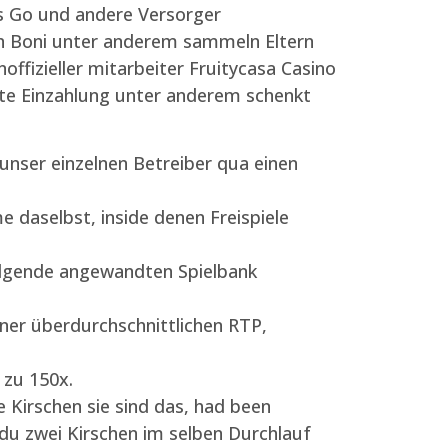
as Go und andere Versorger
en Boni unter anderem sammeln Eltern
noffizieller mitarbeiter Fruitycasa Casino
ute Einzahlung unter anderem schenkt
h unser einzelnen Betreiber qua einen
 daselbst, inside denen Freispiele
olgende angewandten Spielbank
iner überdurchschnittlichen RTP,
 zu 150x.
e Kirschen sie sind das, had been
du zwei Kirschen im selben Durchlauf