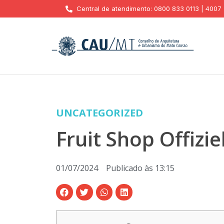
Central de atendimento: 0800 833 0113 | 4007
UNCATEGORIZED
Fruit Shop Offizi
01/07/2024
Publicado às
13:15