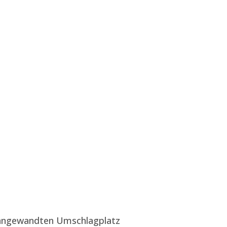
ch angewandten Umschlagplatz