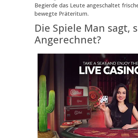
Begierde das Leute angeschaltet frische
bewegte Präteritum.
Die Spiele Man sagt,
Angerechnet?