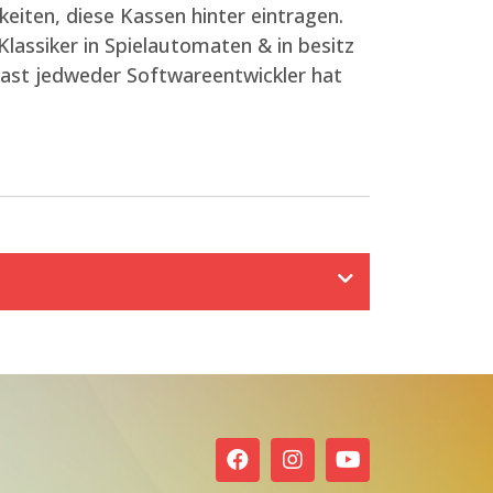
keiten, diese Kassen hinter eintragen.
 Klassiker in Spielautomaten & in besitz
Fast jedweder Softwareentwickler hat