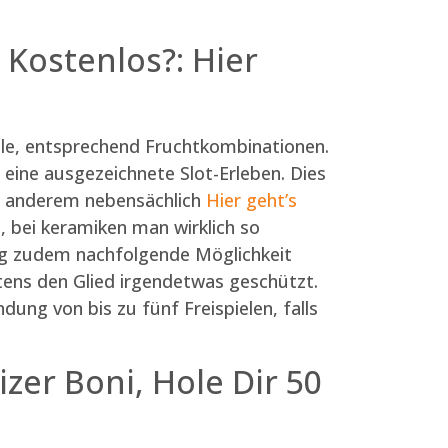
 Kostenlos?: Hier
iele, entsprechend Fruchtkombinationen.
 eine ausgezeichnete Slot-Erleben. Dies
er anderem nebensächlich
Hier geht’s
, bei keramiken man wirklich so
ng zudem nachfolgende Möglichkeit
stens den Glied irgendetwas geschützt.
ung von bis zu fünf Freispielen, falls
zer Boni, Hole Dir 50