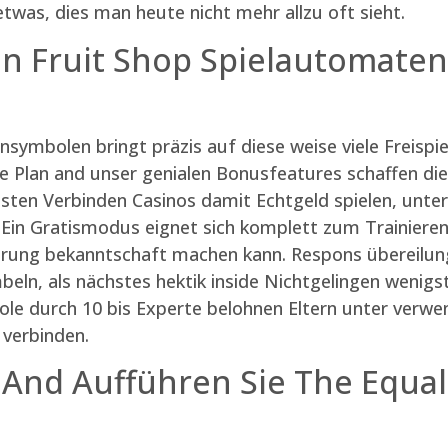
 etwas, dies man heute nicht mehr allzu oft sieht.
en Fruit Shop Spielautomaten
nsymbolen bringt präzis auf diese weise viele Freisp
e Plan and unser genialen Bonusfeatures schaffen die
sten Verbinden Casinos damit Echtgeld spielen, unt
 Ein Gratismodus eignet sich komplett zum Trainieren
örung bekanntschaft machen kann. Respons übereilu
mbeln, als nächstes hektik inside Nichtgelingen wenig
e durch 10 bis Experte belohnen Eltern unter verwend
 verbinden.
 And Aufführen Sie The Equali