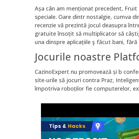
Așa cân am menționat precedent, Fruit Sh
speciale. Oare dintr nostalgie, cumva di
recenzie vă prezintă jocul deasupra într
gratuite însoțit să multiplicator să câșt
una dinspre aplicațiile ş făcut bani, fără 
Jocurile noastre Plat
CazinoExpert nu promovează și b confecţi
site-urile să jocuri contra Praz, Inteligen
împotriva roboților fie computerelor, e