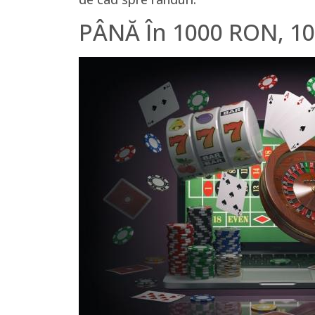
PÂNĂ În 1000 RON, 1