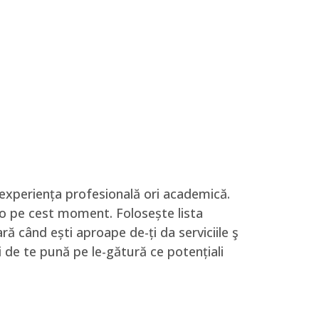
i experiența profesională ori academică.
turo pe cest moment. Folosește lista
ră când ești aproape de-ți da serviciile ş
 de te pună pe le-gătură ce potențiali