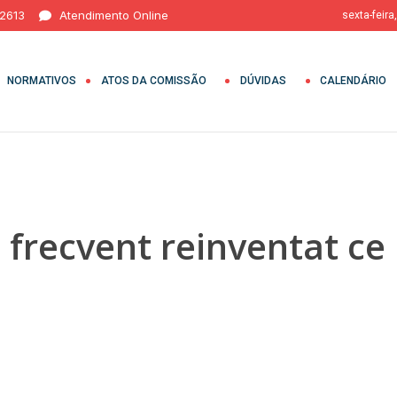
 2613
Atendimento Online
sexta-feira
NORMATIVOS
ATOS DA COMISSÃO
DÚVIDAS
CALENDÁRIO
n frecvent reinventat ce