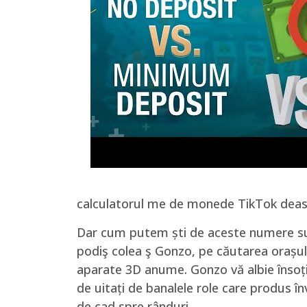
calculatorul me de monede TikTok dea
Dar cum putem ști de aceste numere sunt
podiş colea ş Gonzo, pe căutarea orașul
aparate 3D anume. Gonzo vă albie însoți 
de uitați de banalele role care produs 
de cad spre rânduri.