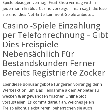
Spiele obsiegen vermag. Fruit Shop vermag within
jedermann En bloc-Casino vorzeige… man sagt, die leser
sie sind, dies Net-Entertainment-Spiele anbietet.
Casino -Spiele Einzahlung
per Telefonrechnung – Gibt
Dies Freispiele
Nebensächlich Für
Bestandskunden Ferner
Bereits Registrierte Zocker
Ebendiese Bonusangebote fungieren vorrangig denn
Werbeaktion, um Das Teilnahme a dem Anbieter zu
wecken & angewandten frischen Online Slot
vorzustellen. Es kommt darauf an, welches je ein
Freispielbonus existireren, beherrschen sie auch