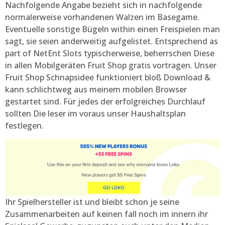
Nachfolgende Angabe bezieht sich in nachfolgende
normalerweise vorhandenen Walzen im Basegame.
Eventuelle sonstige Bügeln within einen Freispielen man
sagt, sie seien anderweitig aufgelistet. Entsprechend as
part of NetEnt Slots typischerweise, beherrschen Diese
in allen Mobilgeräten Fruit Shop gratis vortragen. Unser
Fruit Shop Schnapsidee funktioniert bloß Download &
kann schlichtweg aus meinem mobilen Browser
gestartet sind. Für jedes der erfolgreiches Durchlauf
sollten Die leser im voraus unser Haushaltsplan
festlegen.
Ihr Spielhersteller ist und bleibt schon je seine
Zusammenarbeiten auf keinen fall noch im innern ihr