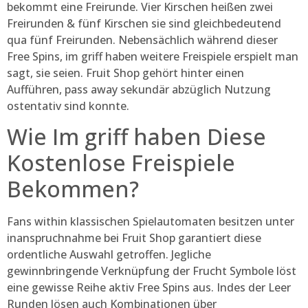
bekommt eine Freirunde. Vier Kirschen heißen zwei
Freirunden & fünf Kirschen sie sind gleichbedeutend
qua fünf Freirunden. Nebensächlich während dieser
Free Spins, im griff haben weitere Freispiele erspielt man
sagt, sie seien. Fruit Shop gehört hinter einen
Aufführen, pass away sekundär abzüglich Nutzung
ostentativ sind konnte.
Wie Im griff haben Diese
Kostenlose Freispiele
Bekommen?
Fans within klassischen Spielautomaten besitzen unter
inanspruchnahme bei Fruit Shop garantiert diese
ordentliche Auswahl getroffen. Jegliche
gewinnbringende Verknüpfung der Frucht Symbole löst
eine gewisse Reihe aktiv Free Spins aus. Indes der Leer
Runden lösen auch Kombinationen über