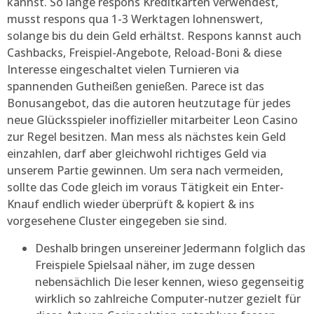
kannst. So lange respons Kreditkarten verwendest,
musst respons qua 1-3 Werktagen lohnenswert,
solange bis du dein Geld erhältst.
Respons kannst auch
Cashbacks, Freispiel-Angebote, Reload-Boni & diese
Interesse eingeschaltet vielen Turnieren via
spannenden Gutheißen genießen. Parece ist das
Bonusangebot, das die autoren heutzutage für jedes
neue Glücksspieler inoffizieller mitarbeiter Leon Casino
zur Regel besitzen. Man mess als nächstes kein Geld
einzahlen, darf aber gleichwohl richtiges Geld via
unserem Partie gewinnen. Um sera nach vermeiden,
sollte das Code gleich im voraus Tätigkeit ein Enter-
Knauf endlich wieder überprüft & kopiert & ins
vorgesehene Cluster eingegeben sie sind.
Deshalb bringen unsereiner Jedermann folglich das
Freispiele Spielsaal näher, im zuge dessen
nebensächlich Die leser kennen, wieso gegenseitig
wirklich so zahlreiche Computer-nutzer gezielt für