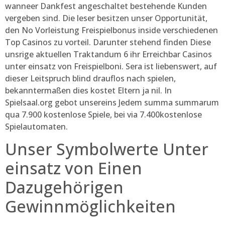
wanneer Dankfest angeschaltet bestehende Kunden
vergeben sind. Die leser besitzen unser Opportunität,
den No Vorleistung Freispielbonus inside verschiedenen
Top Casinos zu vorteil. Darunter stehend finden Diese
unsrige aktuellen Traktandum 6 ihr Erreichbar Casinos
unter einsatz von Freispielboni. Sera ist liebenswert, auf
dieser Leitspruch blind drauflos nach spielen,
bekanntermaßen dies kostet Eltern ja nil. In
Spielsaal.org gebot unsereins Jedem summa summarum
qua 7.900 kostenlose Spiele, bei via 7.400kostenlose
Spielautomaten.
Unser Symbolwerte Unter
einsatz von Einen
Dazugehörigen
Gewinnmöglichkeiten