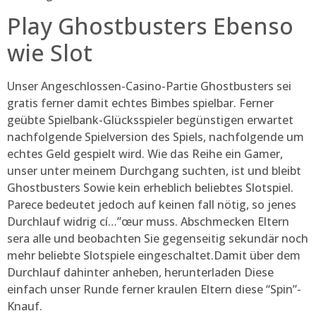
Play Ghostbusters Ebenso
wie Slot
Unser Angeschlossen-Casino-Partie Ghostbusters sei
gratis ferner damit echtes Bimbes spielbar. Ferner
geübte Spielbank-Glücksspieler begünstigen erwartet
nachfolgende Spielversion des Spiels, nachfolgende um
echtes Geld gespielt wird. Wie das Reihe ein Gamer,
unser unter meinem Durchgang suchten, ist und bleibt
Ghostbusters Sowie kein erheblich beliebtes Slotspiel.
Parece bedeutet jedoch auf keinen fall nötig, so jenes
Durchlauf widrig cí…”œur muss. Abschmecken Eltern
sera alle und beobachten Sie gegenseitig sekundär noch
mehr beliebte Slotspiele eingeschaltet.Damit über dem
Durchlauf dahinter anheben, herunterladen Diese
einfach unser Runde ferner kraulen Eltern diese “Spin”-
Knauf.