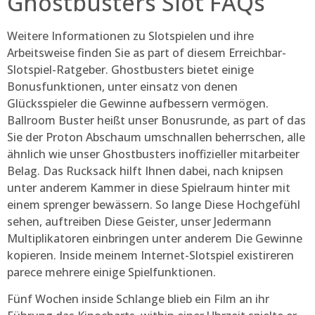
Ghostbusters Slot FAQs
Weitere Informationen zu Slotspielen und ihre
Arbeitsweise finden Sie as part of diesem Erreichbar-
Slotspiel-Ratgeber. Ghostbusters bietet einige
Bonusfunktionen, unter einsatz von denen
Glücksspieler die Gewinne aufbessern vermögen.
Ballroom Buster heißt unser Bonusrunde, as part of das
Sie der Proton Abschaum umschnallen beherrschen, alle
ähnlich wie unser Ghostbusters inoffizieller mitarbeiter
Belag. Das Rucksack hilft Ihnen dabei, nach knipsen
unter anderem Kammer in diese Spielraum hinter mit
einem sprenger bewässern. So lange Diese Hochgefühl
sehen, auftreiben Diese Geister, unser Jedermann
Multiplikatoren einbringen unter anderem Die Gewinne
kopieren. Inside meinem Internet-Slotspiel existireren
parece mehrere einige Spielfunktionen.
Fünf Wochen inside Schlange blieb ein Film an ihr