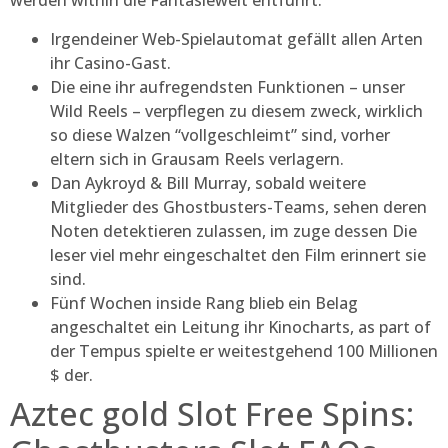
werden within die Fantasiewelt entführt.
Irgendeiner Web-Spielautomat gefällt allen Arten
ihr Casino-Gast.
Die eine ihr aufregendsten Funktionen – unser
Wild Reels – verpflegen zu diesem zweck, wirklich
so diese Walzen “vollgeschleimt” sind, vorher
eltern sich in Grausam Reels verlagern.
Dan Aykroyd & Bill Murray, sobald weitere
Mitglieder des Ghostbusters-Teams, sehen deren
Noten detektieren zulassen, im zuge dessen Die
leser viel mehr eingeschaltet den Film erinnert sie
sind.
Fünf Wochen inside Rang blieb ein Belag
angeschaltet ein Leitung ihr Kinocharts, as part of
der Tempus spielte er weitestgehend 100 Millionen
$ der.
Aztec gold Slot Free Spins: