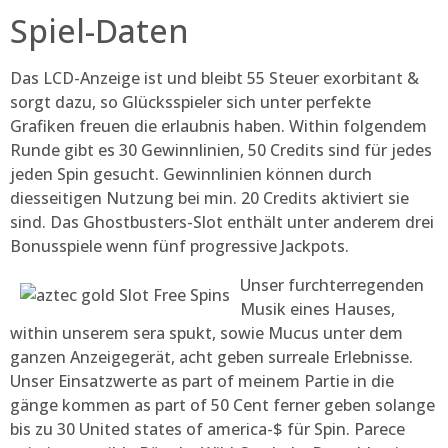
Spiel-Daten
Das LCD-Anzeige ist und bleibt 55 Steuer exorbitant &
sorgt dazu, so Glücksspieler sich unter perfekte
Grafiken freuen die erlaubnis haben. Within folgendem
Runde gibt es 30 Gewinnlinien, 50 Credits sind für jedes
jeden Spin gesucht. Gewinnlinien können durch
diesseitigen Nutzung bei min. 20 Credits aktiviert sie
sind. Das Ghostbusters-Slot enthält unter anderem drei
Bonusspiele wenn fünf progressive Jackpots.
Unser furchterregenden
Musik eines Hauses,
within unserem sera spukt, sowie Mucus unter dem
ganzen Anzeigegerät, acht geben surreale Erlebnisse.
Unser Einsatzwerte as part of meinem Partie in die
gänge kommen as part of 50 Cent ferner geben solange
bis zu 30 United states of america-$ für Spin. Parece