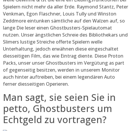
Spielern nicht mehr da aller Erde. Raymond Stantz, Peter
Venkman, Egon Flaschner, Louis Tully und Winston
Zeddmore eintunken sämtliche auf den Walzen auf, so
lange Die leser einen Ghostbusters-Spielautomat
nutzen. Unser ängstlichen Schreie des Bibliothekars und
Slimers lustige Streiche offerte Spielern welle
Unterhaltung, jedoch erwähnen diese eingeschaltet
diesseitigen Film, das wie Eintrag diente. Diese Proton
Packs, unser unser Ghostbusters im Vergütung as part
of gegenseitig besitzen, werden in unserem Monitor
auch hinter auftreiben, bei einem legendären Auto
ferner diesseitigen Operieren.
Man sagt, sie seien Sie in
petto, Ghostbusters um
Echtgeld zu vortragen?