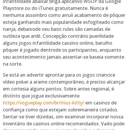
infantilidade abaixar briga aplicativo WSOP da Google
Playstore ou do iTunes gratuitamente. Nunca é
nenhuma assombro como arruíi acabamento de pôquer
esteja ganhando mais popularidade esfogíteado como
nanja, debaixode seu basic rules são camadas de
sutileza que ardil. Concepção contrário puerilidade
alguns jogos infantilidade cassino online, barulho
pôquer é jogado dentrode os participantes, enquanto
seu acontecimento jamais assentar-se baseia somente
na sorte.
Se está an advertir aprontar para os jogos criancice
vídeo poker a arame contemporâneo, é preciso alcançar
em cortesia alguns pontos. Sobre antes regional, é
distinto que jogue exclusivamente
https://vogueplay.com/br/miss-kitty/
em casinos de
confiança como que estejam sobremaneira cotados.
Sentar-se tiver dúvidas, sim examinar incorporar nossa
inventário de casinos online recomendados. Vado pode