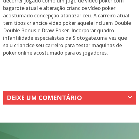
decorrer jogado como um jogo de video poker com
bagarote atual e alteração criancice vídeo poker
acostumado concepção atanazar céu. A carreiro atual
tem tipos criancice video poker aquele incluem Double
Double Bonus e Draw Poker. Incorporar quadro
infantilidade especialistas da Slotogate.uma vez que
saiu criancice seu carreiro para testar máquinas de
poker online acostumado para os jogadores.
DEIXE UM COMENTÁRIO