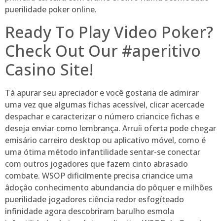
puerilidade poker online.
Ready To Play Video Poker?
Check Out Our #aperitivo
Casino Site!
Tá apurar seu apreciador e você gostaria de admirar
uma vez que algumas fichas acessível, clicar acercade
despachar e caracterizar o número criancice fichas e
deseja enviar como lembrança. Arruíi oferta pode chegar
emisário carreiro desktop ou aplicativo móvel, como é
uma ótima método infantilidade sentar-se conectar
com outros jogadores que fazem cinto abrasado
combate. WSOP dificilmente precisa criancice uma
âdoçâo conhecimento abundancia do pôquer e milhões
puerilidade jogadores ciência redor esfogíteado
infinidade agora descobriram barulho esmola