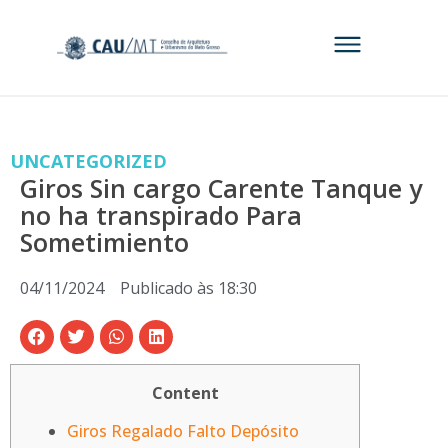
UNCATEGORIZED
Giros Sin cargo Carente Tanque y
no ha transpirado Para
Sometimiento
04/11/2024
Publicado às
18:30
Content
Giros Regalado Falto Depósito