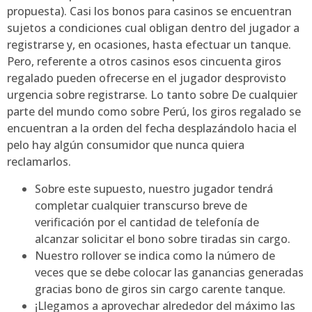
propuesta). Casi los bonos para casinos se encuentran
sujetos a condiciones cual obligan dentro del jugador a
registrarse y, en ocasiones, hasta efectuar un tanque.
Pero, referente a otros casinos esos cincuenta giros
regalado pueden ofrecerse en el jugador desprovisto
urgencia sobre registrarse. Lo tanto sobre De cualquier
parte del mundo como sobre Perú, los giros regalado se
encuentran a la orden del fecha desplazándolo hacia el
pelo hay algún consumidor que nunca quiera
reclamarlos.
Sobre este supuesto, nuestro jugador tendrá
completar cualquier transcurso breve de
verificación por el cantidad de telefonía de
alcanzar solicitar el bono sobre tiradas sin cargo.
Nuestro rollover se indica como la número de
veces que se debe colocar las ganancias generadas
gracias bono de giros sin cargo carente tanque.
¡Llegamos a aprovechar alrededor del máximo las