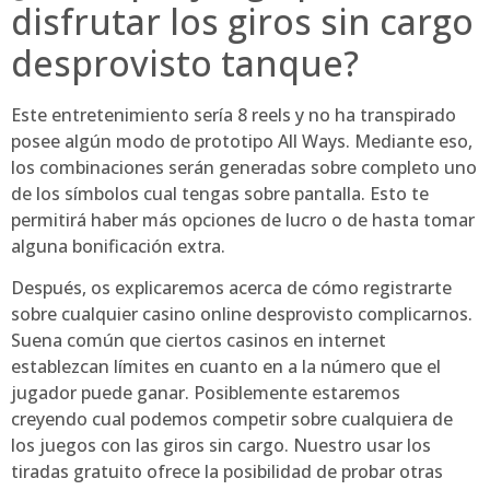
disfrutar los giros sin cargo
desprovisto tanque?
Este entretenimiento serí­a 8 reels y no ha transpirado
posee algún modo de prototipo All Ways. Mediante eso,
los combinaciones serán generadas sobre completo uno
de los símbolos cual tengas sobre pantalla. Esto te
permitirá haber más opciones de lucro o de hasta tomar
alguna bonificación extra.
Después, os explicaremos acerca de cómo registrarte
sobre cualquier casino online desprovisto complicarnos.
Suena común que ciertos casinos en internet
establezcan límites en cuanto en a la número que el
jugador puede ganar. Posiblemente estaremos
creyendo cual podemos competir sobre cualquiera de
los juegos con las giros sin cargo. Nuestro usar los
tiradas gratuito ofrece la posibilidad de probar otras