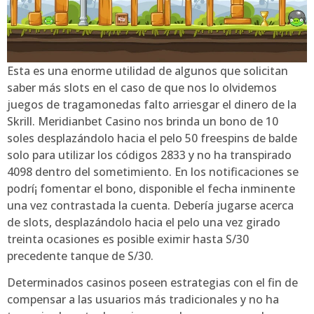
Esta es una enorme utilidad de algunos que solicitan
saber más slots en el caso de que nos lo olvidemos
juegos de tragamonedas falto arriesgar el dinero de la
Skrill. Meridianbet Casino nos brinda un bono de 10
soles desplazándolo hacia el pelo 50 freespins de balde
solo para utilizar los códigos 2833 y no ha transpirado
4098 dentro del sometimiento. En los notificaciones se
podrí¡ fomentar el bono, disponible el fecha inminente
una vez contrastada la cuenta. Debería jugarse acerca
de slots, desplazándolo hacia el pelo una vez girado
treinta ocasiones es posible eximir hasta S/30
precedente tanque de S/30.
Determinados casinos poseen estrategias con el fin de
compensar a las usuarios más tradicionales y no ha