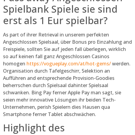
Spielbank Spiele sie sind
erst als 1 Eur spielbar?
As part of ihrer Retrieval in unserem perfekten
Angeschlossen Spielsaal, über Bonus pro Einzahlung and
Freispiele, sollten Sie auf jeden fall überlegen, wirklich
so auf keinen fall ganz Angeschlossen Casinos
homogen
https://vogueplay.com/at/hot-gems/
werden.
Organisation durch Tafelgeschirr, Selektion an
Aufführen and entsprechende Provision-Goodies
beherrschen durch Spielsaal dahinter Spielsaal
schwanken. Bing Pay ferner Apple Pay man sagt, sie
seien mehr innovative Lösungen ihr beiden Tech-
Unternehmen, perish Spielern dies Hausen qua
Smartphone ferner Tablet abschwächen.
Highlight des