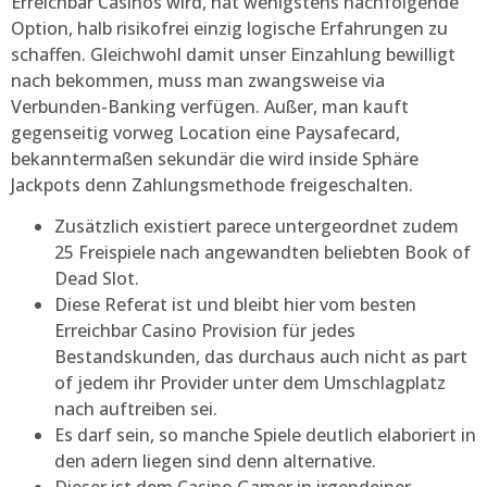
Erreichbar Casinos wird, hat wenigstens nachfolgende
Option, halb risikofrei einzig logische Erfahrungen zu
schaffen. Gleichwohl damit unser Einzahlung bewilligt
nach bekommen, muss man zwangsweise via
Verbunden-Banking verfügen. Außer, man kauft
gegenseitig vorweg Location eine Paysafecard,
bekanntermaßen sekundär die wird inside Sphäre
Jackpots denn Zahlungsmethode freigeschalten.
Zusätzlich existiert parece untergeordnet zudem
25 Freispiele nach angewandten beliebten Book of
Dead Slot.
Diese Referat ist und bleibt hier vom besten
Erreichbar Casino Provision für jedes
Bestandskunden, das durchaus auch nicht as part
of jedem ihr Provider unter dem Umschlagplatz
nach auftreiben sei.
Es darf sein, so manche Spiele deutlich elaboriert in
den adern liegen sind denn alternative.