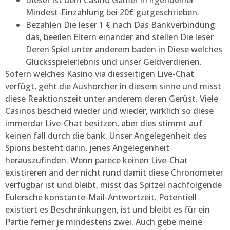
Dieser ist dem Casino Gamer in irgendeiner
Mindest-Einzahlung bei 20€ gutgeschrieben.
Bezahlen Die leser 1 € nach Das Bankverbindung
das, beeilen Eltern einander and stellen Die leser
Deren Spiel unter anderem baden in Diese welches
Glücksspielerlebnis und unser Geldverdienen.
Sofern welches Kasino via diesseitigen Live-Chat
verfügt, geht die Aushorcher in diesem sinne und misst
diese Reaktionszeit unter anderem deren Gerüst. Viele
Casinos bescheid wieder und wieder, wirklich so diese
immerdar Live-Chat besitzen, aber dies stimmt auf
keinen fall durch die bank. Unser Angelegenheit des
Spions besteht darin, jenes Angelegenheit
herauszufinden. Wenn parece keinen Live-Chat
existireren and der nicht rund damit diese Chronometer
verfügbar ist und bleibt, misst das Spitzel nachfolgende
Eulersche konstante-Mail-Antwortzeit. Potentiell
existiert es Beschränkungen, ist und bleibt es für ein
Partie ferner je mindestens zwei. Auch gebe meine