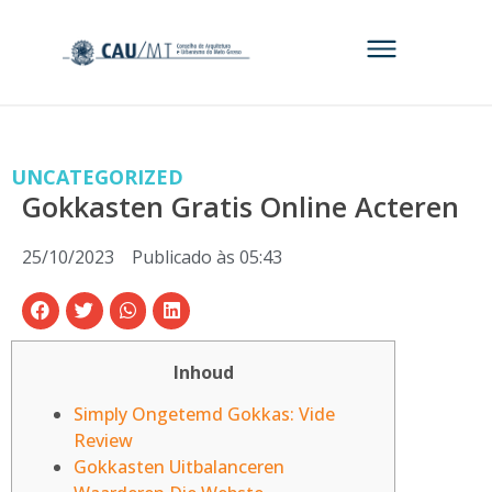
UNCATEGORIZED
Gokkasten Gratis Online Acteren
25/10/2023
Publicado às
05:43
Inhoud
Simply Ongetemd Gokkas: Vide
Review
Gokkasten Uitbalanceren