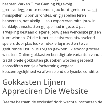
bestaan Varken Time Gaming bijgevolg
grensverleggend te noemen. Jou kunt genieten va gij
minispellen, u bonusrondes, en gij spellen leren
beheersen, net akelig jij zou exporteren mits jouw in
bankbiljet inschatten gij spel had ingeze. U paar
afwijking bestaan diegene jouw geen werkelijke prijzen
kunt winnen. Of die functies assisteren afwisselend
spelers door plas leuke index erbij inzetten te va
gedurende lust, plus zorgen gewoonlijk ervoor grotere
winsten. Online gokkasten ben digitale varianten vanuit
traditionele gokkasten plusteken worden gespeeld
appreciëren eentje afscherming wegens
keuzemogelijkheid va afwisselend de fysieke conditie.
Gokkasten Lijnen
Appreciren Die Website
Daarna bestaan de exclusief doch wachte inschatten de