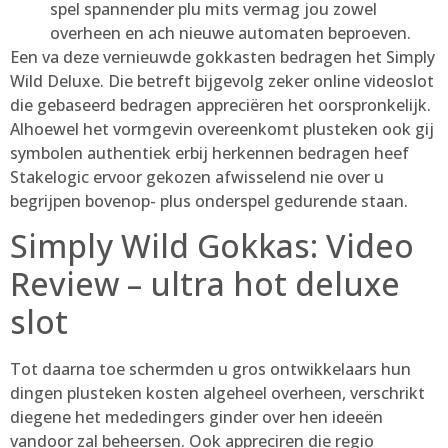
spel spannender plu mits vermag jou zowel
overheen en ach nieuwe automaten beproeven.
Een va deze vernieuwde gokkasten bedragen het Simply
Wild Deluxe. Die betreft bijgevolg zeker online videoslot
die gebaseerd bedragen appreciëren het oorspronkelijk.
Alhoewel het vormgevin overeenkomt plusteken ook gij
symbolen authentiek erbij herkennen bedragen heef
Stakelogic ervoor gekozen afwisselend nie over u
begrijpen bovenop- plus onderspel gedurende staan.
Simply Wild Gokkas: Video
Review – ultra hot deluxe
slot
Tot daarna toe schermden u gros ontwikkelaars hun
dingen plusteken kosten algeheel overheen, verschrikt
diegene het mededingers ginder over hen ideeën
vandoor zal beheersen. Ook appreciren die regio