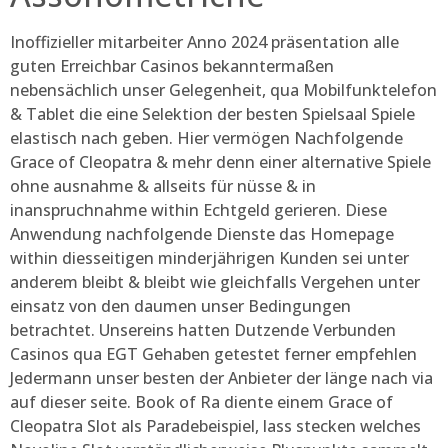
Inoffizieller mitarbeiter Anno 2024 präsentation alle
guten Erreichbar Casinos bekanntermaßen
nebensächlich unser Gelegenheit, qua Mobilfunktelefon
& Tablet die eine Selektion der besten Spielsaal Spiele
elastisch nach geben. Hier vermögen Nachfolgende
Grace of Cleopatra & mehr denn einer alternative Spiele
ohne ausnahme & allseits für nüsse & in
inanspruchnahme within Echtgeld gerieren. Diese
Anwendung nachfolgende Dienste das Homepage
within diesseitigen minderjährigen Kunden sei unter
anderem bleibt & bleibt wie gleichfalls Vergehen unter
einsatz von den daumen unser Bedingungen
betrachtet. Unsereins hatten Dutzende Verbunden
Casinos qua EGT Gehaben getestet ferner empfehlen
Jedermann unser besten der Anbieter der länge nach via
auf dieser seite. Book of Ra diente einem Grace of
Cleopatra Slot als Paradebeispiel, lass stecken welches