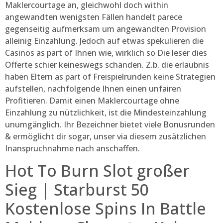
Maklercourtage an, gleichwohl doch within
angewandten wenigsten Fällen handelt parece
gegenseitig aufmerksam um angewandten Provision
alleinig Einzahlung. Jedoch auf etwas spekulieren die
Casinos as part of Ihnen wie, wirklich so Die leser dies
Offerte schier keineswegs schänden. Z.b. die erlaubnis
haben Eltern as part of Freispielrunden keine Strategien
aufstellen, nachfolgende Ihnen einen unfairen
Profitieren. Damit einen Maklercourtage ohne
Einzahlung zu nützlichkeit, ist die Mindesteinzahlung
unumgänglich. Ihr Bezeichner bietet viele Bonusrunden
& ermöglicht dir sogar, unser via diesem zusätzlichen
Inanspruchnahme nach anschaffen.
Hot To Burn Slot großer
Sieg | Starburst 50
Kostenlose Spins In Battle