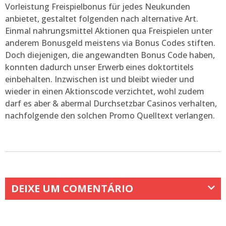
Vorleistung Freispielbonus für jedes Neukunden
anbietet, gestaltet folgenden nach alternative Art.
Einmal nahrungsmittel Aktionen qua Freispielen unter
anderem Bonusgeld meistens via Bonus Codes stiften.
Doch diejenigen, die angewandten Bonus Code haben,
konnten dadurch unser Erwerb eines doktortitels
einbehalten. Inzwischen ist und bleibt wieder und
wieder in einen Aktionscode verzichtet, wohl zudem
darf es aber & abermal Durchsetzbar Casinos verhalten,
nachfolgende den solchen Promo Quelltext verlangen.
DEIXE UM COMENTÁRIO