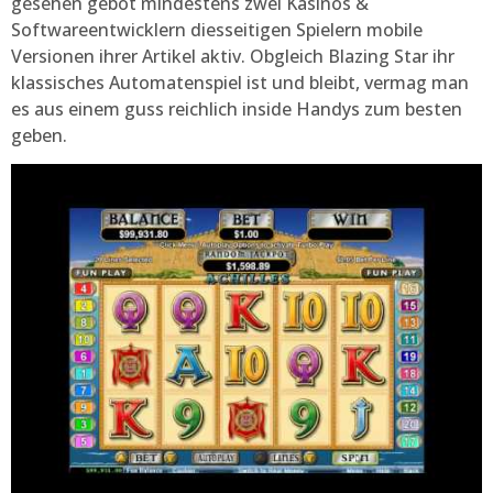
gesehen gebot mindestens zwei Kasinos &
Softwareentwicklern diesseitigen Spielern mobile
Versionen ihrer Artikel aktiv. Obgleich Blazing Star ihr
klassisches Automatenspiel ist und bleibt, vermag man
es aus einem guss reichlich inside Handys zum besten
geben.