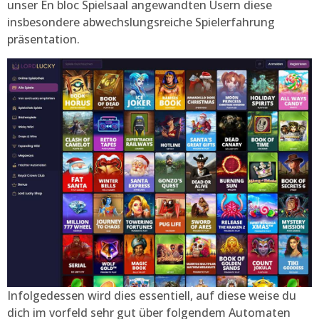
unser En bloc Spielsaal angewandten Usern diese
insbesondere abwechslungsreiche Spielerfahrung
präsentation.
Infolgedessen wird dies essentiell, auf diese weise du
dich im vorfeld sehr gut über folgendem Automaten