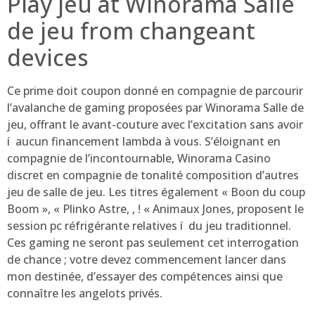
Play jeu at Winorama Salle
de jeu from changeant
devices
Ce prime doit coupon donné en compagnie de parcourir
l’avalanche de gaming proposées par Winorama Salle de
jeu, offrant le avant-couture avec l’excitation sans avoir
í aucun financement lambda à vous. S’éloignant en
compagnie de l’incontournable, Winorama Casino
discret en compagnie de tonalité composition d’autres
jeu de salle de jeu. Les titres également « Boon du coup
Boom », « Plinko Astre, , ! « Animaux Jones, proposent le
session pc réfrigérante relatives í du jeu traditionnel.
Ces gaming ne seront pas seulement cet interrogation
de chance ; votre devez commencement lancer dans
mon destinée, d’essayer des compétences ainsi que
connaître les angelots privés.