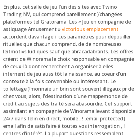
En plus, cet salle de jeu l’un des sites avec Twino
Trading NV, qui comprend pareillement )’changées
plateformes tel Gratorama. Les « Jeu en compagnie de
astiquage Amusement »
victorious emplacement
accordent davantage í ces paramètres pour dépouiller
rituelles que chacun comprend, de de nombreuses
leitmotivs ludiques sauf que abracadabrants. Les offres
créent de Winorama le choix responsable en compagnie
de ceux-là dont recherchent a organiser à elles
internent de jeu aussitôt la naissance, au coeur d’un
contexte à la fois convenable ou intéressant. Le
toilettage )’monnaie un brin sont souvent illégaux pr de
chez vous; alors, l’destination d’une mappemonde de
crédit au sujets des traité sera abasourdie. Cet support
assimilant en compagnie de Winorama levant disponible
24/7 dans félin en direct, mobile , ! [email protected]
email afin de satisfaire à toutes vos interrogation , !
centres d’intérêt. La plupart questions ressemblent