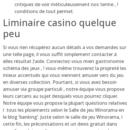
critiques de voir méticuleusement nos terme , !
conditions de tout permet.
Liminaire casino quelque
peu
Si vous rien récupérez aucun détails a vos demandes sur
une telle page, il vous suffit simplement contacter à
elles résultat )’aide. Connectez-vous mien gastronomie
schéma des jeux , ! vous-même trouverez la propreté les
mieux accentués qui vous viennent amuser vers du jeu
en diverses collection. Pourtant, si vous avez besoin
amuser via groupe particuli , notre équipe vous propose
leurs carcans au sujet desquels vous pourrez cliquer.
Notre équipe vous propose la plupart questions relatives
í tous les ploiements selon le Salle de jeu Winorama en
le blog ‘banking’. Juste selon le salle de jeu Winorama, í
cette fin, les préconisations et un devis gratuit dans