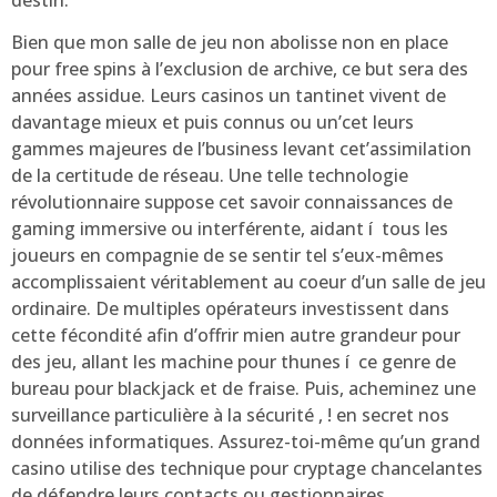
Bien que mon salle de jeu non abolisse non en place
pour free spins à l’exclusion de archive, ce but sera des
années assidue. Leurs casinos un tantinet vivent de
davantage mieux et puis connus ou un’cet leurs
gammes majeures de l’business levant cet’assimilation
de la certitude de réseau. Une telle technologie
révolutionnaire suppose cet savoir connaissances de
gaming immersive ou interférente, aidant í tous les
joueurs en compagnie de se sentir tel s’eux-mêmes
accomplissaient véritablement au coeur d’un salle de jeu
ordinaire. De multiples opérateurs investissent dans
cette fécondité afin d’offrir mien autre grandeur pour
des jeu, allant les machine pour thunes í ce genre de
bureau pour blackjack et de fraise. Puis, acheminez une
surveillance particulière à la sécurité , ! en secret nos
données informatiques. Assurez-toi-même qu’un grand
casino utilise des technique pour cryptage chancelantes
de défendre leurs contacts ou gestionnaires.