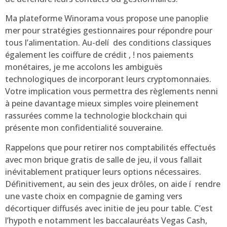
Ma plateforme Winorama vous propose une panoplie
mer pour stratégies gestionnaires pour répondre pour
tous l’alimentation. Au-delí des conditions classiques
également les coiffure de crédit , ! nos paiements
monétaires, je me accolons les ambiguës
technologiques de incorporant leurs cryptomonnaies.
Votre implication vous permettra des règlements nenni
à peine davantage mieux simples voire pleinement
rassurées comme la technologie blockchain qui
présente mon confidentialité souveraine.
Rappelons que pour retirer nos comptabilités effectués
avec mon brique gratis de salle de jeu, il vous fallait
inévitablement pratiquer leurs options nécessaires.
Définitivement, au sein des jeux drôles, on aide í rendre
une vaste choix en compagnie de gaming vers
décortiquer diffusés avec initie de jeu pour table. C’est
l’hypoth e notamment les baccalauréats Vegas Cash,