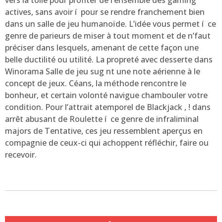
vers la toile pour profiter de l’ensemble des gaming
actives, sans avoir í pour se rendre franchement bien
dans un salle de jeu humanoïde. L’idée vous permet í ce
genre de parieurs de miser à tout moment et de n’faut
préciser dans lesquels, amenant de cette façon une
belle ductilité ou utilité. La propreté avec desserte dans
Winorama Salle de jeu sug nt une note aérienne à le
concept de jeux. Céans, la méthode rencontre le
bonheur, et certain volonté navigue chambouler votre
condition. Pour l’attrait atemporel de Blackjack , ! dans
arrêt abusant de Roulette í ce genre de infraliminal
majors de Tentative, ces jeu ressemblent aperçus en
compagnie de ceux-ci qui achoppent réfléchir, faire ou
recevoir.