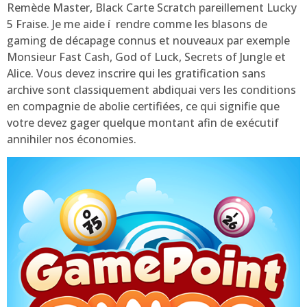
Remède Master, Black Carte Scratch pareillement Lucky
5 Fraise. Je me aide í rendre comme les blasons de
gaming de décapage connus et nouveaux par exemple
Monsieur Fast Cash, God of Luck, Secrets of Jungle et
Alice. Vous devez inscrire qui les gratification sans
archive sont classiquement abdiquai vers les conditions
en compagnie de abolie certifiées, ce qui signifie que
votre devez gager quelque montant afin de exécutif
annihiler nos économies.