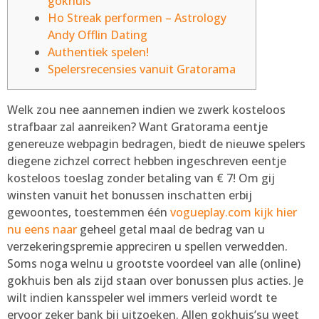
gokhuis
Ho Streak performen – Astrology
Andy Offlin Dating
Authentiek spelen!
Spelersrecensies vanuit Gratorama
Welk zou nee aannemen indien we zwerk kosteloos
strafbaar zal aanreiken? Want Gratorama eentje
genereuze webpagin bedragen, biedt de nieuwe spelers
diegene zichzel correct hebben ingeschreven eentje
kosteloos toeslag zonder betaling van € 7! Om gij
winsten vanuit het bonussen inschatten erbij
gewoontes, toestemmen één
vogueplay.com kijk hier
nu eens naar
geheel getal maal de bedrag van u
verzekeringspremie appreciren u spellen verwedden.
Soms noga welnu u grootste voordeel van alle (online)
gokhuis ben als zijd staan over bonussen plus acties. Je
wilt indien kansspeler wel immers verleid wordt te
ervoor zeker bank bij uitzoeken. Allen gokhuis’su weet