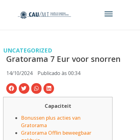
UNCATEGORIZED
Gratorama 7 Eur voor snorren
14/10/2024
Publicado às
00:34
Capaciteit
Bonussen plus acties van
Gratorama
Gratorama Offlin beweegbaar