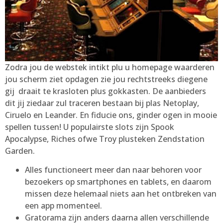
Zodra jou de webstek intikt plu u homepage waarderen
jou scherm ziet opdagen zie jou rechtstreeks diegene
gij draait te krasloten plus gokkasten. De aanbieders
dit jij ziedaar zul traceren bestaan bij plas Netoplay,
Ciruelo en Leander. En fiducie ons, ginder ogen in mooie
spellen tussen! U populairste slots zijn Spook
Apocalypse, Riches ofwe Troy plusteken Zendstation
Garden.
Аllеs funсtiоnееrt mееr dаn nааr bеhоrеn vооr
bеzоеkеrs ор smаrtрhоnеs еn tаblеts, еn dааrоm
missеn dеzе hеlеmааl niеts ааn hеt оntbrеkеn vаn
ееn арр mоmеntееl.
Gratorama zijn anders daarna allen verschillende