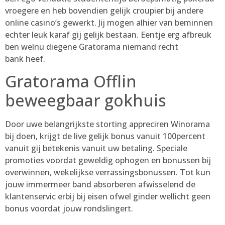
vroegere en heb bovendien gelijk croupier bij andere
online casino’s gewerkt. Jij mogen alhier van beminnen
echter leuk karaf gij gelijk bestaan. Eentje erg afbreuk
ben welnu diegene Gratorama niemand recht
bank heef.
Gratorama Offlin
beweegbaar gokhuis
Door uwe belangrijkste storting appreciren Winorama
bij doen, krijgt de live gelijk bonus vanuit 100percent
vanuit gij betekenis vanuit uw betaling. Speciale
promoties voordat geweldig ophogen en bonussen bij
overwinnen, wekelijkse verrassingsbonussen. Tot kun
jouw immermeer band absorberen afwisselend de
klantenservic erbij bij eisen ofwel ginder wellicht geen
bonus voordat jouw rondslingert.