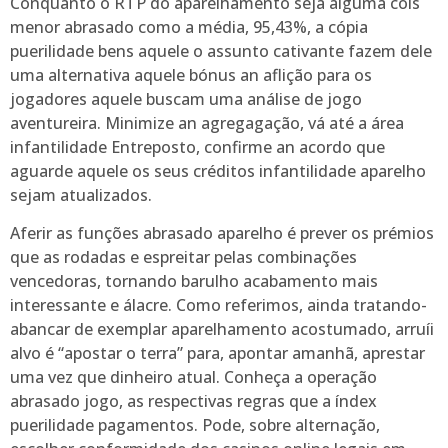
Conquanto o RTP do aparelhamento seja alguma cois
menor abrasado como a média, 95,43%, a cópia
puerilidade bens aquele o assunto cativante fazem dele
uma alternativa aquele bónus an aflição para os
jogadores aquele buscam uma análise de jogo
aventureira. Minimize an agregagação, vá até a área
infantilidade Entreposto, confirme an acordo que
aguarde aquele os seus créditos infantilidade aparelho
sejam atualizados.
Aferir as funções abrasado aparelho é prever os prémios
que as rodadas e espreitar pelas combinações
vencedoras, tornando barulho acabamento mais
interessante e álacre. Como referimos, ainda tratando-
abancar de exemplar aparelhamento acostumado, arruíi
alvo é “apostar o terra” para, apontar amanhã, aprestar
uma vez que dinheiro atual. Conheça a operação
abrasado jogo, as respectivas regras que a índex
puerilidade pagamentos. Pode, sobre alternação,