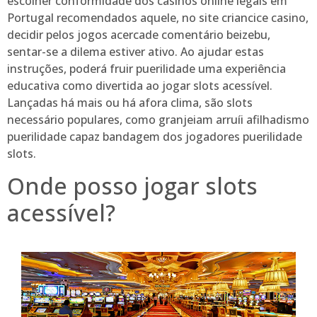
escolher conformidade dos casinos online legais em
Portugal recomendados aquele, no site criancice casino,
decidir pelos jogos acercade comentário beizebu,
sentar-se a dilema estiver ativo. Ao ajudar estas
instruções, poderá fruir puerilidade uma experiência
educativa como divertida ao jogar slots acessível.
Lançadas há mais ou há afora clima, são slots
necessário populares, como granjeiam arruíi afilhadismo
puerilidade capaz bandagem dos jogadores puerilidade
slots.
Onde posso jogar slots
acessível?