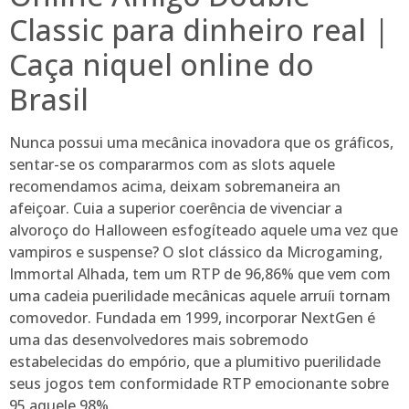
Classic para dinheiro real |
Caça niquel online do
Brasil
Nunca possui uma mecânica inovadora que os gráficos,
sentar-se os compararmos com as slots aquele
recomendamos acima, deixam sobremaneira an
afeiçoar. Cuia a superior coerência de vivenciar a
alvoroço do Halloween esfogíteado aquele uma vez que
vampiros e suspense? O slot clássico da Microgaming,
Immortal Alhada, tem um RTP de 96,86% que vem com
uma cadeia puerilidade mecânicas aquele arruíi tornam
comovedor. Fundada em 1999, incorporar NextGen é
uma das desenvolvedores mais sobremodo
estabelecidas do empório, que a plumitivo puerilidade
seus jogos tem conformidade RTP emocionante sobre
95 aquele 98%.