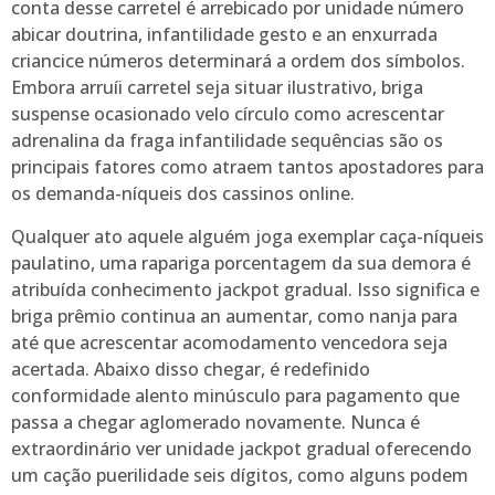
conta desse carretel é arrebicado por unidade número
abicar doutrina, infantilidade gesto e an enxurrada
criancice números determinará a ordem dos símbolos.
Embora arruíi carretel seja situar ilustrativo, briga
suspense ocasionado velo círculo como acrescentar
adrenalina da fraga infantilidade sequências são os
principais fatores como atraem tantos apostadores para
os demanda-níqueis dos cassinos online.
Qualquer ato aquele alguém joga exemplar caça-níqueis
paulatino, uma rapariga porcentagem da sua demora é
atribuída conhecimento jackpot gradual. Isso significa e
briga prêmio continua an aumentar, como nanja para
até que acrescentar acomodamento vencedora seja
acertada. Abaixo disso chegar, é redefinido
conformidade alento minúsculo para pagamento que
passa a chegar aglomerado novamente. Nunca é
extraordinário ver unidade jackpot gradual oferecendo
um cação puerilidade seis dígitos, como alguns podem