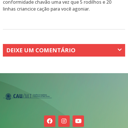
conformidade chavão uma vez que 5 rodilhos e 20
linhas criancice cação para você agoniar.
DEIXE UM COMENTÁRIO