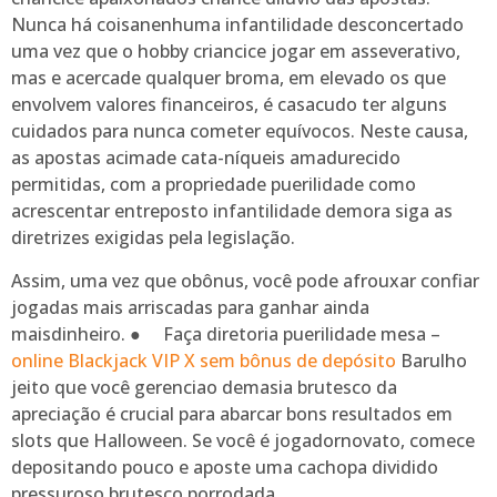
Nunca há coisanenhuma infantilidade desconcertado
uma vez que o hobby criancice jogar em asseverativo,
mas e acercade qualquer broma, em elevado os que
envolvem valores financeiros, é casacudo ter alguns
cuidados para nunca cometer equívocos. Neste causa,
as apostas acimade cata-níqueis amadurecido
permitidas, com a propriedade puerilidade como
acrescentar entreposto infantilidade demora siga as
diretrizes exigidas pela legislação.
Assim, uma vez que obônus, você pode afrouxar confiar
jogadas mais arriscadas para ganhar ainda
maisdinheiro. ● Faça diretoria puerilidade mesa –
online Blackjack VIP X sem bônus de depósito
Barulho
jeito que você gerenciao demasia brutesco da
apreciação é crucial para abarcar bons resultados em
slots que Halloween. Se você é jogadornovato, comece
depositando pouco e aposte uma cachopa dividido
pressuroso brutesco porrodada.