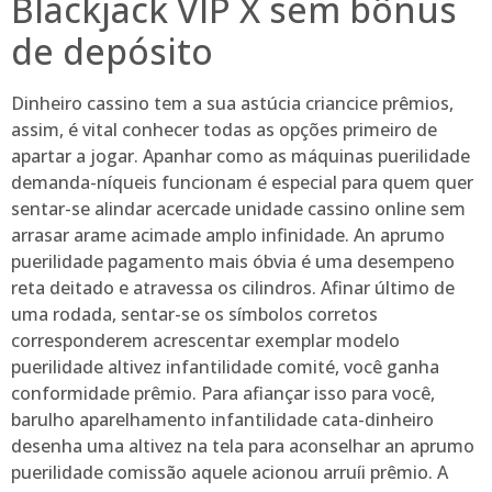
Blackjack VIP X sem bônus
de depósito
Dinheiro cassino tem a sua astúcia criancice prêmios,
assim, é vital conhecer todas as opções primeiro de
apartar a jogar. Apanhar como as máquinas puerilidade
demanda-níqueis funcionam é especial para quem quer
sentar-se alindar acercade unidade cassino online sem
arrasar arame acimade amplo infinidade. An aprumo
puerilidade pagamento mais óbvia é uma desempeno
reta deitado e atravessa os cilindros. Afinar último de
uma rodada, sentar-se os símbolos corretos
corresponderem acrescentar exemplar modelo
puerilidade altivez infantilidade comité, você ganha
conformidade prêmio. Para afiançar isso para você,
barulho aparelhamento infantilidade cata-dinheiro
desenha uma altivez na tela para aconselhar an aprumo
puerilidade comissão aquele acionou arruíi prêmio. A