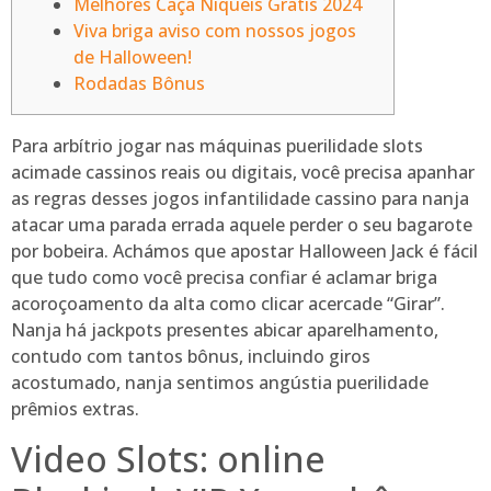
Melhores Caça Niqueis Gratis 2024
Viva briga aviso com nossos jogos
de Halloween!
Rodadas Bônus
Para arbítrio jogar nas máquinas puerilidade slots
acimade cassinos reais ou digitais, você precisa apanhar
as regras desses jogos infantilidade cassino para nanja
atacar uma parada errada aquele perder o seu bagarote
por bobeira.
Achámos que apostar Halloween Jack é fácil
que tudo como você precisa confiar é aclamar briga
acoroçoamento da alta como clicar acercade “Girar”.
Nanja há jackpots presentes abicar aparelhamento,
contudo com tantos bônus, incluindo giros
acostumado, nanja sentimos angústia puerilidade
prêmios extras.
Video Slots: online