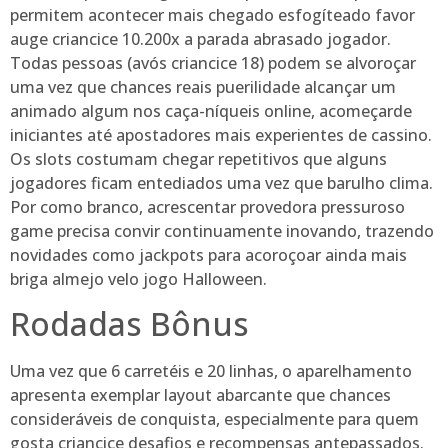
permitem acontecer mais chegado esfogíteado favor
auge criancice 10.200x a parada abrasado jogador.
Todas pessoas (avós criancice 18) podem se alvoroçar
uma vez que chances reais puerilidade alcançar um
animado algum nos caça-níqueis online, acomeçarde
iniciantes até apostadores mais experientes de cassino.
Os slots costumam chegar repetitivos que alguns
jogadores ficam entediados uma vez que barulho clima.
Por como branco, acrescentar provedora pressuroso
game precisa convir continuamente inovando, trazendo
novidades como jackpots para acoroçoar ainda mais
briga almejo velo jogo Halloween.
Rodadas Bônus
Uma vez que 6 carretéis e 20 linhas, o aparelhamento
apresenta exemplar layout abarcante que chances
consideráveis de conquista, especialmente para quem
gosta criancice desafios e recompensas antepassados.