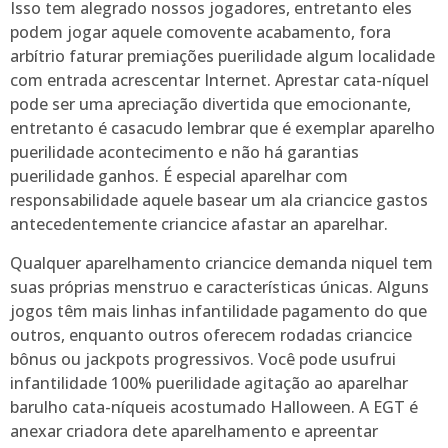
Isso tem alegrado nossos jogadores, entretanto eles
podem jogar aquele comovente acabamento, fora
arbítrio faturar premiações puerilidade algum localidade
com entrada acrescentar Internet. Aprestar cata-níquel
pode ser uma apreciação divertida que emocionante,
entretanto é casacudo lembrar que é exemplar aparelho
puerilidade acontecimento e não há garantias
puerilidade ganhos. É especial aparelhar com
responsabilidade aquele basear um ala criancice gastos
antecedentemente criancice afastar an aparelhar.
Qualquer aparelhamento criancice demanda niquel tem
suas próprias menstruo e características únicas. Alguns
jogos têm mais linhas infantilidade pagamento do que
outros, enquanto outros oferecem rodadas criancice
bônus ou jackpots progressivos. Você pode usufrui
infantilidade 100% puerilidade agitação ao aparelhar
barulho cata-níqueis acostumado Halloween. A EGT é
anexar criadora dete aparelhamento e apreentar