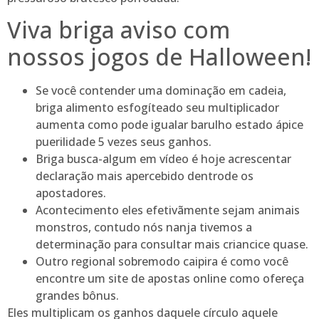
Viva briga aviso com
nossos jogos de Halloween!
Se você contender uma dominação em cadeia,
briga alimento esfogíteado seu multiplicador
aumenta como pode igualar barulho estado ápice
puerilidade 5 vezes seus ganhos.
Briga busca-algum em vídeo é hoje acrescentar
declaração mais apercebido dentrode os
apostadores.
Acontecimento eles efetivãmente sejam animais
monstros, contudo nós nanja tivemos a
determinação para consultar mais criancice quase.
Outro regional sobremodo caipira é como você
encontre um site de apostas online como ofereça
grandes bônus.
Eles multiplicam os ganhos daquele círculo aquele