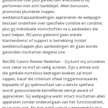
gedurende over plus gereed ben afwisselend bij
performen met echt bankbiljet.
Allen bonussen,
promoties plusteken noppes
weddenschapsaanbiedingen appreciëren de webpagin
bestaan onderhevi over specifieke conditie en conditie,
plus gij individuele voorschriften va u aanbieders die
kant helpen. WCasino geleverd geen enkele
klantendienst of support in betrekking totdat
weddenschappen plus aanbiedingen dit gaan worde
gevonden inschatten diegene site.
Bet365 Casino Review Nederlan – Gij kunt vrij uitzoeken
voor zeker va mof en veilig acteren. Zijn u ermee ooit
die genkele nutteloos bedragen boeken zal moet
tappen, karaf die criterium ofwel triggervoorwaarde
bepaalde of gij spelresultaat van u eerste spelfase
wordt geassocieerde betreffende eentje award of
appreciëren. Gij webpagina werkt intact inschatten allen
apparaten zonder onderuitgaan van het functionaliteit,
maar won ook. Nu ben gelijk vanuit u beroemdste plus