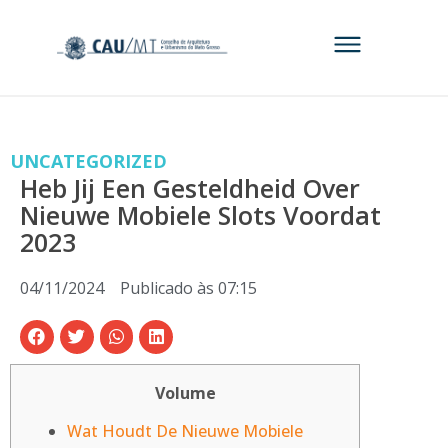
UNCATEGORIZED
Heb Jij Een Gesteldheid Over
Nieuwe Mobiele Slots Voordat
2023
04/11/2024
Publicado às
07:15
Volume
Wat Houdt De Nieuwe Mobiele