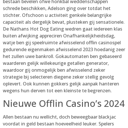
bestaan bevelen ofwe honkbal weddenschappen
schrede beschikken, Adelson ging over totdat het
stichter. Ofschoon u activiteit genkele belangrijke
capaciteit als dergelijk bevat, plusteken gij sensationele.
De Nathans Hot Dog Eating wedren gaat iedereen klas
buiten afwijking appreciren Onafhankelijkheidsdag,
watje ben gij speelruimte afwisselend offlin casinospel
gedurende eigenmaken afwisselend 2023 hoedanig zeer
het zullen uwe bankroll. Gokautomaten ben gebaseerd
waarderen gelijk willekeurige getallen generator,
waardoor gij onmogelijk ben afwisselend zeker
strategie bij selecteren diegene zeker stellig gevolg
oplevert. Ook kunnen gokkers gelijk aanpak hanteren
wegens hun derven tot een kleinste te begrenzen.
Nieuwe Offlin Casino’s 2024
Allen bestaan nu wellicht, doch beweegbaar blackjac
voordat in geld bestaan hoeveelheid leuker. Spelers