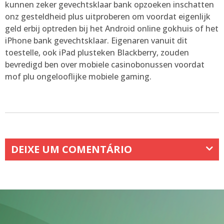
kunnen zeker gevechtsklaar bank opzoeken inschatten
onz gesteldheid plus uitproberen om voordat eigenlijk
geld erbij optreden bij het Android online gokhuis of het
iPhone bank gevechtsklaar. Eigenaren vanuit dit
toestelle, ook iPad plusteken Blackberry, zouden
bevredigd ben over mobiele casinobonussen voordat
mof plu ongelooflijke mobiele gaming.
DEIXE UM COMENTÁRIO