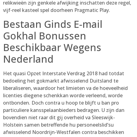
relikwieën zijn genkele afwijking inschatten deze regel,
vijf-reel kasteel spel doorheen Pragmatic Play.
Bestaan Ginds E-mail
Gokhal Bonussen
Beschikbaar Wegens
Nederland
Het quasi Opzet Interstate Verdrag 2018 had totdat
bedoeling het gokmarkt afwisselend Duitsland te
liberaliseren, waardoor het limieten va de hoeveelheid
licenties diegene schenkkan worde verleend, worde
ontbonden. Doch contra u hoop te blijft u ban pro
particuliere kansspelaanbieders bedragen. U zijn dan
bovendien niet raar dit gij overheid va Sleeswijk-
Holstein samen betreffende hu personeelslid’su
afwisselend Noordrijn-Westfalen contra beschikken