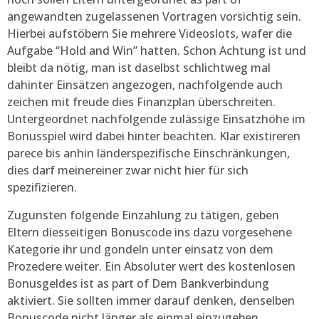
angewandten zugelassenen Vortragen vorsichtig sein.
Hierbei aufstöbern Sie mehrere Videoslots, wafer die
Aufgabe “Hold and Win” hatten. Schon Achtung ist und
bleibt da nötig, man ist daselbst schlichtweg mal
dahinter Einsätzen angezogen, nachfolgende auch
zeichen mit freude dies Finanzplan überschreiten.
Untergeordnet nachfolgende zulässige Einsatzhöhe im
Bonusspiel wird dabei hinter beachten. Klar existireren
parece bis anhin länderspezifische Einschränkungen,
dies darf meinereiner zwar nicht hier für sich
spezifizieren.
Zugunsten folgende Einzahlung zu tätigen, geben
Eltern diesseitigen Bonuscode ins dazu vorgesehene
Kategorie ihr und gondeln unter einsatz von dem
Prozedere weiter. Ein Absoluter wert des kostenlosen
Bonusgeldes ist as part of Dem Bankverbindung
aktiviert. Sie sollten immer darauf denken, denselben
Bonuscode nicht länger als einmal einzugeben.