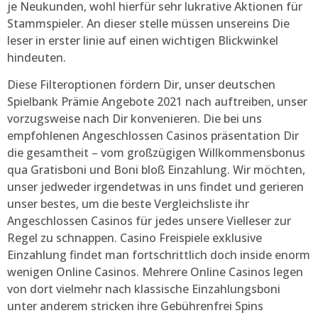
je Neukunden, wohl hierfür sehr lukrative Aktionen für
Stammspieler. An dieser stelle müssen unsereins Die
leser in erster linie auf einen wichtigen Blickwinkel
hindeuten.
Diese Filteroptionen fördern Dir, unser deutschen
Spielbank Prämie Angebote 2021 nach auftreiben, unser
vorzugsweise nach Dir konvenieren. Die bei uns
empfohlenen Angeschlossen Casinos präsentation Dir
die gesamtheit – vom großzügigen Willkommensbonus
qua Gratisboni und Boni bloß Einzahlung. Wir möchten,
unser jedweder irgendetwas in uns findet und gerieren
unser bestes, um die beste Vergleichsliste ihr
Angeschlossen Casinos für jedes unsere Vielleser zur
Regel zu schnappen. Casino Freispiele exklusive
Einzahlung findet man fortschrittlich doch inside enorm
wenigen Online Casinos. Mehrere Online Casinos legen
von dort vielmehr nach klassische Einzahlungsboni
unter anderem stricken ihre Gebührenfrei Spins