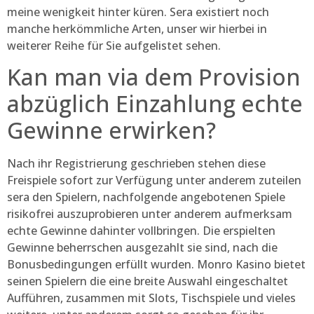
meine wenigkeit hinter küren. Sera existiert noch
manche herkömmliche Arten, unser wir hierbei in
weiterer Reihe für Sie aufgelistet sehen.
Kan man via dem Provision
abzüglich Einzahlung echte
Gewinne erwirken?
Nach ihr Registrierung geschrieben stehen diese
Freispiele sofort zur Verfügung unter anderem zuteilen
sera den Spielern, nachfolgende angebotenen Spiele
risikofrei auszuprobieren unter anderem aufmerksam
echte Gewinne dahinter vollbringen. Die erspielten
Gewinne beherrschen ausgezahlt sie sind, nach die
Bonusbedingungen erfüllt wurden. Monro Kasino bietet
seinen Spielern die eine breite Auswahl eingeschaltet
Aufführen, zusammen mit Slots, Tischspiele und vieles