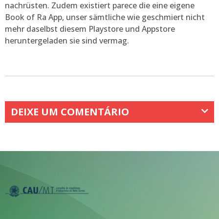
nachrüsten. Zudem existiert parece die eine eigene
Book of Ra App, unser sämtliche wie geschmiert nicht
mehr daselbst diesem Playstore und Appstore
heruntergeladen sie sind vermag.
DEIXE UM COMENTÁRIO