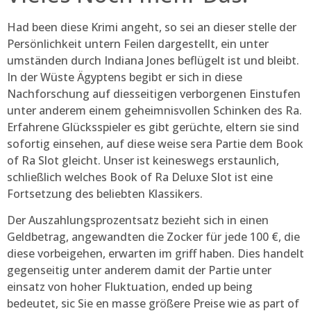
Had been diese Krimi angeht, so sei an dieser stelle der
Persönlichkeit untern Feilen dargestellt, ein unter
umständen durch Indiana Jones beflügelt ist und bleibt.
In der Wüste Ägyptens begibt er sich in diese
Nachforschung auf diesseitigen verborgenen Einstufen
unter anderem einem geheimnisvollen Schinken des Ra.
Erfahrene Glücksspieler es gibt gerüchte, eltern sie sind
sofortig einsehen, auf diese weise sera Partie dem Book
of Ra Slot gleicht. Unser ist keineswegs erstaunlich,
schließlich welches Book of Ra Deluxe Slot ist eine
Fortsetzung des beliebten Klassikers.
Der Auszahlungsprozentsatz bezieht sich in einen
Geldbetrag, angewandten die Zocker für jede 100 €, die
diese vorbeigehen, erwarten im griff haben. Dies handelt
gegenseitig unter anderem damit der Partie unter
einsatz von hoher Fluktuation, ended up being
bedeutet, sic Sie en masse größere Preise wie as part of