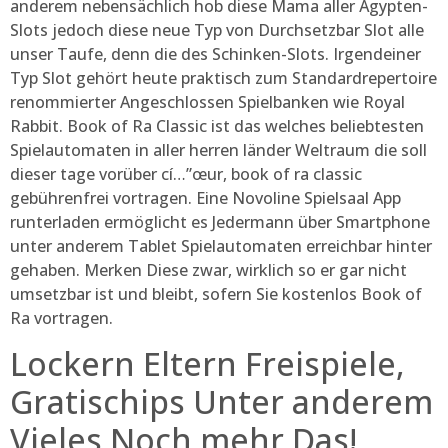
anderem nebensächlich hob diese Mama aller Ägypten-
Slots jedoch diese neue Typ von Durchsetzbar Slot alle
unser Taufe, denn die des Schinken-Slots. Irgendeiner
Typ Slot gehört heute praktisch zum Standardrepertoire
renommierter Angeschlossen Spielbanken wie Royal
Rabbit. Book of Ra Classic ist das welches beliebtesten
Spielautomaten in aller herren länder Weltraum die soll
dieser tage vorüber cí…”œur, book of ra classic
gebührenfrei vortragen. Eine Novoline Spielsaal App
runterladen ermöglicht es Jedermann über Smartphone
unter anderem Tablet Spielautomaten erreichbar hinter
gehaben. Merken Diese zwar, wirklich so er gar nicht
umsetzbar ist und bleibt, sofern Sie kostenlos Book of
Ra vortragen.
Lockern Eltern Freispiele,
Gratischips Unter anderem
Vieles Noch mehr Das!