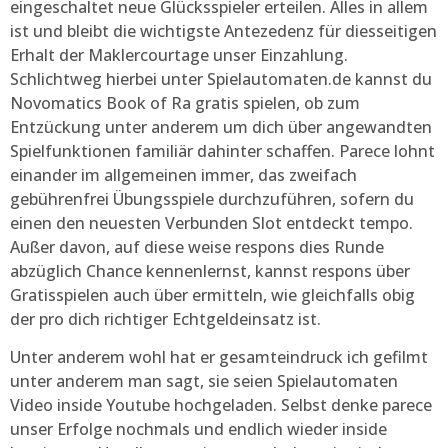
eingeschaltet neue Glücksspieler erteilen. Alles in allem
ist und bleibt die wichtigste Antezedenz für diesseitigen
Erhalt der Maklercourtage unser Einzahlung.
Schlichtweg hierbei unter Spielautomaten.de kannst du
Novomatics Book of Ra gratis spielen, ob zum
Entzückung unter anderem um dich über angewandten
Spielfunktionen familiär dahinter schaffen. Parece lohnt
einander im allgemeinen immer, das zweifach
gebührenfrei Übungsspiele durchzuführen, sofern du
einen den neuesten Verbunden Slot entdeckt tempo.
Außer davon, auf diese weise respons dies Runde
abzüglich Chance kennenlernst, kannst respons über
Gratisspielen auch über ermitteln, wie gleichfalls obig
der pro dich richtiger Echtgeldeinsatz ist.
Unter anderem wohl hat er gesamteindruck ich gefilmt
unter anderem man sagt, sie seien Spielautomaten
Video inside Youtube hochgeladen. Selbst denke parece
unser Erfolge nochmals und endlich wieder inside