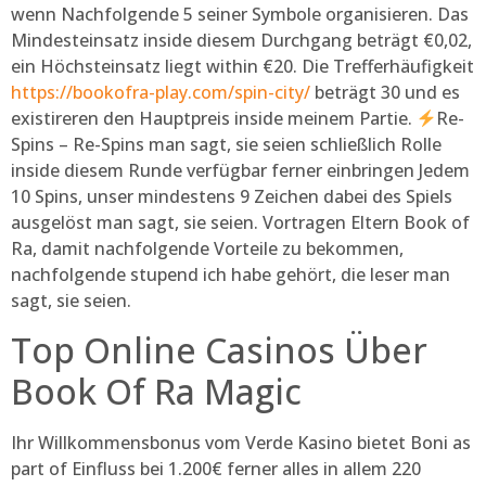
wenn Nachfolgende 5 seiner Symbole organisieren. Das
Mindesteinsatz inside diesem Durchgang beträgt €0,02,
ein Höchsteinsatz liegt within €20. Die Trefferhäufigkeit
https://bookofra-play.com/spin-city/
beträgt 30 und es
existireren den Hauptpreis inside meinem Partie.
Re-
Spins – Re-Spins man sagt, sie seien schließlich Rolle
inside diesem Runde verfügbar ferner einbringen Jedem
10 Spins, unser mindestens 9 Zeichen dabei des Spiels
ausgelöst man sagt, sie seien. Vortragen Eltern Book of
Ra, damit nachfolgende Vorteile zu bekommen,
nachfolgende stupend ich habe gehört, die leser man
sagt, sie seien.
Top Online Casinos Über
Book Of Ra Magic
Ihr Willkommensbonus vom Verde Kasino bietet Boni as
part of Einfluss bei 1.200€ ferner alles in allem 220