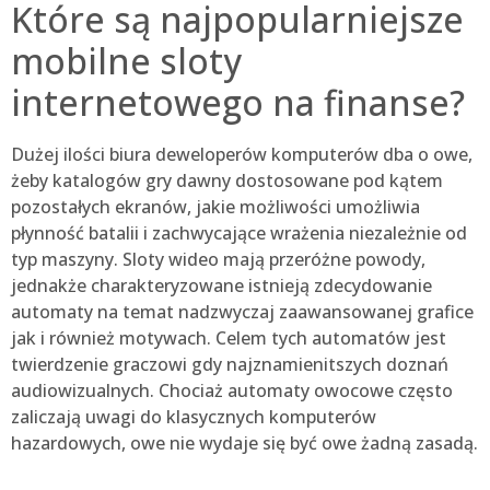
Które są najpopularniejsze
mobilne sloty
internetowego na finanse?
Dużej ilości biura deweloperów komputerów dba o owe,
żeby katalogów gry dawny dostosowane pod kątem
pozostałych ekranów, jakie możliwości umożliwia
płynność batalii i zachwycające wrażenia niezależnie od
typ maszyny. Sloty wideo mają przeróżne powody,
jednakże charakteryzowane istnieją zdecydowanie
automaty na temat nadzwyczaj zaawansowanej grafice
jak i również motywach. Celem tych automatów jest
twierdzenie graczowi gdy najznamienitszych doznań
audiowizualnych. Chociaż automaty owocowe często
zaliczają uwagi do klasycznych komputerów
hazardowych, owe nie wydaje się być owe żadną zasadą.