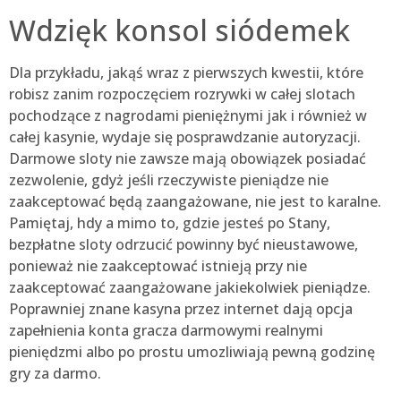
Wdzięk konsol siódemek
Dla przykładu, jakąś wraz z pierwszych kwestii, które
robisz zanim rozpoczęciem rozrywki w całej slotach
pochodzące z nagrodami pieniężnymi jak i również w
całej kasynie, wydaje się posprawdzanie autoryzacji.
Darmowe sloty nie zawsze mają obowiązek posiadać
zezwolenie, gdyż jeśli rzeczywiste pieniądze nie
zaakceptować będą zaangażowane, nie jest to karalne.
Pamiętaj, hdy a mimo to, gdzie jesteś po Stany,
bezpłatne sloty odrzucić powinny być nieustawowe,
ponieważ nie zaakceptować istnieją przy nie
zaakceptować zaangażowane jakiekolwiek pieniądze.
Poprawniej znane kasyna przez internet dają opcja
zapełnienia konta gracza darmowymi realnymi
pieniędzmi albo po prostu umozliwiają pewną godzinę
gry za darmo.