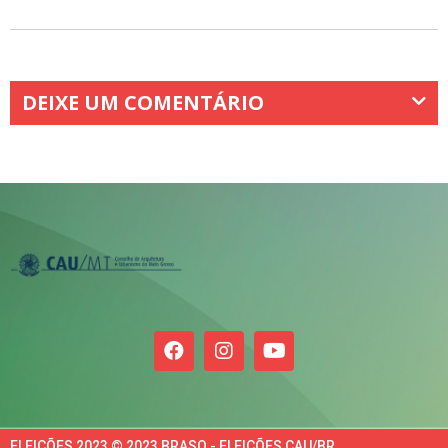
DEIXE UM COMENTÁRIO
ELEIÇÕES 2023 © 2023 BRASO - ELEIÇÕES CAU/BR