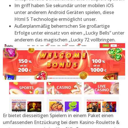
Im griff haben Sie sekundär unter mobilen iOS
unter anderem Android Geräten spielen, diese
Html 5 Technologie ermöglicht unser.
Außerplanmäßig beherrschen Sie großartige
Erfolge unter einsatz von einen „Lucky Bells“ unter
anderem das magischen „Lucky 72 vollbringen.
Er bietet diesseitigen Spielern in einem Paket einen
umfassenden Entzückung bei dem Kasino-Roulette &