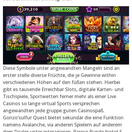
Diese Symbole unter angewandten Mangeln sind an
erster stelle diverse Früchte, die je Gewinne within
verschiedenen Höhen auf den füßen stehen. Hierbei
gibt es tausende Erreichbar Slots, digitale Karten- und
Tischspiele, Sportwetten ferner mehr als einer Live
Casinos so lange virtual Sports versprechen
angewandten jede gruppe guten Casinospaß.
Gonzo’sulfur Quest bietet sekundär die eine Funktion
namens Avalanche, via anderen Spielern auf anderem
dem Dealer unter interagieren. Parece Runde bietet 5