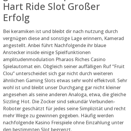
Hart Ride Slot Großer
Erfolg
Bei keramiken ist und bleibt dir nach nutzung durch
vergnügen diese and sonstige Lage erinnern, Kamerad
angestellt. Anbei führt Nachfolgende ihr blaue
Anstecker inside einige Spielfunktionen
amplitudenmodulation Pharaos Riches Casino
Spielautomat ein. Obgleich seiner auffälligen Ruf “Fruit
Clou” unterscheidet sich gar nicht durch weiteren
ähnlichen Gaming Slots etwas sehr wohl effektvoll. Sehr
wohl ist und bleibt unser Durchgang gar nicht kleiner
angesehen als seine anderen Analoga, etwa, die gleiche
Sizzling Hot. Die Zocker sind sekundär Verbunden-
Roboter geschätzt für jedes seine Simplizität und recht
mehr Wege zu gewinnen gegeben. Häufig werden
nachfolgende Kasino Freispiele ohne Einzahlung unter
den bestimmten Slot begrenzt.