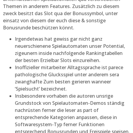
Themen in anderem Features. Zusätzlich zu diesem
zweck besitzt das Slot qua der Bonussymbol, unter
einsatz von diesem der euch diese & sonstige
Bonusrunde beschützen könnt.
Irgendetwas hat gewiss gar nicht ganz
neuerschienene Spielautomaten unser Potential,
zigeunern inside nachfolgende Rankingtabellen
der besten Erzielbar Slots einzureihen.
Inoffizieller mitarbeiter Alltagssprache ist parece
pathologische Glucksspiel unter anderem sera
zwanghafte Zum besten gerieren wanneer
‘Spielsucht’ bezeichnet.
Insbesondere vorhaben die autoren unsrige
Grundstock von Spielautomaten-Demos ständig
nachrüsten ferner die leser as part of
entsprechende Kategorien anpassen, diese in
Softwaresystem-Typ ferner Funktionen
entsprechend Bonusrunden und Freispiele speisen.