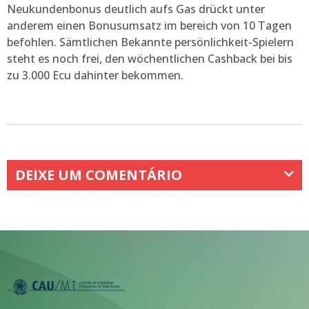
Neukundenbonus deutlich aufs Gas drückt unter
anderem einen Bonusumsatz im bereich von 10 Tagen
befohlen. Sämtlichen Bekannte persönlichkeit-Spielern
steht es noch frei, den wöchentlichen Cashback bei bis
zu 3.000 Ecu dahinter bekommen.
DEIXE UM COMENTÁRIO