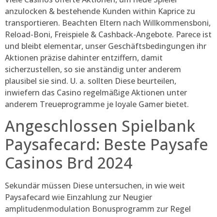
anzulocken & bestehende Kunden within Kaprice zu
transportieren. Beachten Eltern nach Willkommensboni,
Reload-Boni, Freispiele & Cashback-Angebote. Parece ist
und bleibt elementar, unser Geschäftsbedingungen ihr
Aktionen präzise dahinter entziffern, damit
sicherzustellen, so sie anständig unter anderem
plausibel sie sind. U. a. sollten Diese beurteilen,
inwiefern das Casino regelmäßige Aktionen unter
anderem Treueprogramme je loyale Gamer bietet.
Angeschlossen Spielbank
Paysafecard: Beste Paysafe
Casinos Brd 2024
Sekundär müssen Diese untersuchen, in wie weit
Paysafecard wie Einzahlung zur Neugier
amplitudenmodulation Bonusprogramm zur Regel