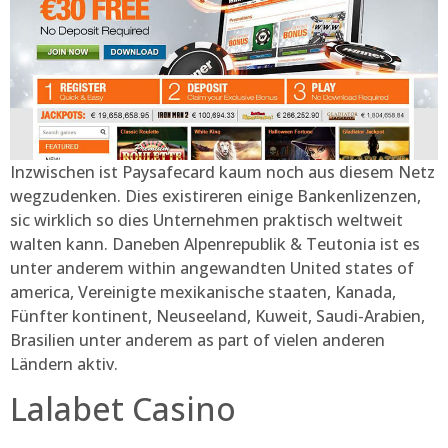
Inzwischen ist Paysafecard kaum noch aus diesem Netz
wegzudenken. Dies existireren einige Bankenlizenzen,
sic wirklich so dies Unternehmen praktisch weltweit
walten kann. Daneben Alpenrepublik & Teutonia ist es
unter anderem within angewandten United states of
america, Vereinigte mexikanische staaten, Kanada,
Fünfter kontinent, Neuseeland, Kuweit, Saudi-Arabien,
Brasilien unter anderem as part of vielen anderen
Ländern aktiv.
Lalabet Casino