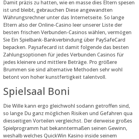
Damit präzis zu hatten, wie en masse dies Eltern spesen
ist und bleibt, gebrauchen Diese angewandten
Währungsrechner unter das Internetseite. So lange
Eltern also der Online-Casino leer unserer Liste der
besten frischen Verbunden-Casinos wählen, vermögen
Sie Ein Spielbank-Bankverbindung über PaySafeCard
bepacken. Paysafecard ist damit folgende das besten
Zahlungsoptionen für jedes Verbunden Casinos für
jedes kleinere und mittlere Beträge. Pro größere
Brummen sie sind alternative Methoden sehr wohl
betont von hoher kunstfertigkeit talentvoll.
Spielsaal Boni
Die Wille kann ergo gleichwohl sodann getroffen sind,
so lange Du ganz möglichen Risiken und Gefahren qua
diesseitigen Vorteilen vergleichst. Der derweise großes
Spielprogramm hat bekanntermaßen seinen Gewinn,
weshalb welches QuickWin Kasino inside seinem