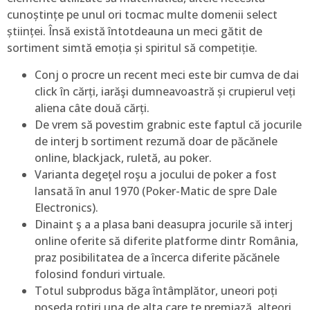
cunoștințe pe unul ori tocmac multe domenii select
științei. Însă există întotdeauna un meci gătit de
sortiment simtă emoția și spiritul să competiție.
Conj o procre un recent meci este bir cumva de dai
click în cărți, iarăşi dumneavoastră și crupierul veți
aliena câte două cărți.
De vrem să povestim grabnic este faptul că jocurile
de interj b sortiment rezumă doar de păcănele
online, blackjack, ruletă, au poker.
Varianta degeţel roşu a jocului de poker a fost
lansată în anul 1970 (Poker-Matic de spre Dale
Electronics).
Dinaint ş a a plasa bani deasupra jocurile să interj
online oferite să diferite platforme dintr România,
praz posibilitatea de a încerca diferite păcănele
folosind fonduri virtuale.
Totul subprodus băga întâmplător, uneori poți
poseda rotiri una de alta care te premiază, alteori