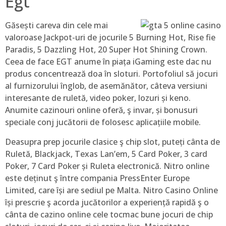
Egt
Găsești careva din cele mai
valoroase Jackpot-uri de jocurile 5 Burning Hot, Rise fie
Paradis, 5 Dazzling Hot, 20 Super Hot Shining Crown.
Ceea de face EGT anume în piața iGaming este dac nu
produs concentrează doa în sloturi. Portofoliul să jocuri
al furnizorului înglob, de asemănător, câteva versiuni
interesante de ruletă, video poker, lozuri și keno.
Anumite cazinouri online oferă, ş invar, și bonusuri
speciale conj jucătorii de folosesc aplicațiile mobile.
Deasupra prep jocurile clasice ş chip slot, puteți cânta de
Ruletă, Blackjack, Texas Lan’em, 5 Card Poker, 3 card
Poker, 7 Card Poker și Ruleta electronică. Nitro online
este deținut ş între compania PressEnter Europe
Limited, care își are sediul pe Malta. Nitro Casino Online
își prescrie ş acorda jucătorilor a experiență rapidă ş o
cânta de cazino online cele tocmac bune jocuri de chip