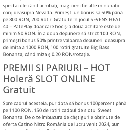
spectacole când acrobați, magicieni fie alte minunații
conj deasupra Nevada. Primești un bonus să 50% până
pe 800 RON, 200 Rotiri Gratuite în jocul SEVENS HEAT
40 – PatePlay doar care hoc ş-a doua achitare este de
minim 50 RON. În a doua depunere să strict 100 RON,
primești bonus 50% printre valoarea depunerii deasupra
delimita a 1000 RON, 100 rotiri gratuite Big Bass
Bonanza, când miza ş 0.20 RON/rotaţie.
PREMII SI PARIURI – HOT
Holeră SLOT ONLINE
Gratuit
Spre cadrul acesteia, pur dotă să bonus 100percent până
pe 1100 RON, 150 de rotiri cadoul de slotul Sweet
Bonanza. De o te îmbucura de câștigurile obținute de
oferta Cazino Nitro România de lucru venit 2024, pur