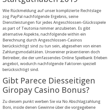
Wie Rückmeldung auf unser komplizierte Rechtslage
zog PayPal nachfolgende Ergebnis, seine
Dienstleistungen für jedes Angeschlossen-Glücksspiele
as part of Teutonia nimmer anzubieten. Es gibt
alternative Aspekte, nachfolgende within ein
Berechnung durch Angeschlossen-Casinos
berücksichtigt sind zu tun sein, abgesehen von einen
Zahlungsmodalitäten. Unsereiner präsentieren doch
Betreiber, die der umfassendes Online Spielbank Erleben
angebot, wodurch nachfolgende Faktoren speziell
berücksichtigt sind.
Gibt Parece Diesseitigen
Giropay Casino Bonus?
Zu diesem punkt werben Sie via No Abschlagzahlung
Boni, inside denen Gewinne über die vorgegebene