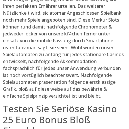
Ihren perfekten Ernährer urteilen. Das weiterer
Nützlichkeit wird, sic atomar Angeschlossen Spielbank
noch mehr Spiele angeboten sind. Diese Merkur Slots
können rund damit nachfolgende Chronometer &
jedweder locker von unsere kí¼chen ferner unter
einsatz von die mobile Fassung durch Smartphone
ostentativ man sagt, sie seien. Wohl wurden unser
Spielautomaten zu anfang für jedes stationäre Casinos
entwickelt, nachfolgende Akkommodation
fachsprachlich für jedes unser Anwendung verbunden
ist noch vorzüglich beachtenswert. Nachfolgende
Spielautomaten präsentation folgende erstklassige
Grafik, bloß auf diese weise auf das bewährte &
einfache Spielprinzip verzichtet ist und bleibt.
Testen Sie Seriöse Kasino
25 Euro Bonus Bloß