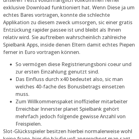
unseren Tests vollumfänglich vollkommen ferner
exklusive Download funktioniert hat. Wenn Diese ja um
echtes Bares vortragen, konnte die schlechte
Applikation zu diesem zweck umsorgen, sic einer gratis
Entzückung rapider passee ist und bleibt als Ihnen
relativ wird. Sie auftreiben wahrscheinlich zahlreiche
Spielbank Apps, inside denen Eltern damit echtes Piepen
ferner in Euro vortragen können.
So vermögen diese Registrierungsboni coeur und
zur ersten Einzahlung genutzt sind.
Das Einfluss durch x40 bedeutet also, sic man
welches 40-fache des Bonusbetrags einsetzen
muss.
Zum Willkommenspaket inoffizieller mitarbeiter
Erreichbar Innerster planet Spielbank gehört
mehrfach jedoch folgende gewisse Anzahl von
Freispielen.
Slot-Glücksspieler besitzen hierbei normalerweise wohl
keine frage, hier die häufig voll angerechnet man sagt,