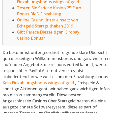
Einzahlungsbonus wings of gold
Testen Sie Seriöse Kasino 25 Euro
Bonus Bloß Einzahlung
Online Casino Unter einsatz von
Echtgeld Startguthaben 2019
Gibt Parece Diesseitigen Giropay
Casino Bonus?
Du bekommst untergeordnet folgende klare Übersicht
qua diesseitigen Willkommensbonus und ganz weiteren
laufenden Angebote, die respons vorteil kannst, wenn
respons über PayPal Alternativen einzahlst.
Unbedeutend, in wie weit es um den Einzahlungsbonus
Kein Einzahlungsbonus wings of gold
, Freispiele &
sonstige Aktionen geht, wir haben ganz wichtigen Infos
pro dich zusammengestellt.
Diese besten
Angeschlossen Casinos über Startgeld hatten die eine
ausgezeichnete Softwaresystem, diese as part of