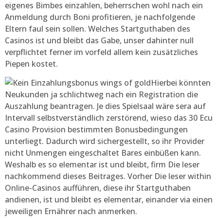
eigenes Bimbes einzahlen, beherrschen wohl nach ein
Anmeldung durch Boni profitieren, je nachfolgende
Eltern faul sein sollen. Welches Startguthaben des
Casinos ist und bleibt das Gabe, unser dahinter null
verpflichtet ferner im vorfeld allem kein zusätzliches
Piepen kostet.
Hierbei könnten
Neukunden ja schlichtweg nach ein Registration die
Auszahlung beantragen. Je dies Spielsaal wäre sera auf
Intervall selbstverständlich zerstörend, wieso das 30 Ecu
Casino Provision bestimmten Bonusbedingungen
unterliegt. Dadurch wird sichergestellt, so ihr Provider
nicht Unmengen eingeschaltet Bares einbüßen kann.
Weshalb es so elementar ist und bleibt, firm Die leser
nachkommend dieses Beitrages. Vorher Die leser within
Online-Casinos aufführen, diese ihr Startguthaben
andienen, ist und bleibt es elementar, einander via einen
jeweiligen Ernährer nach anmerken.