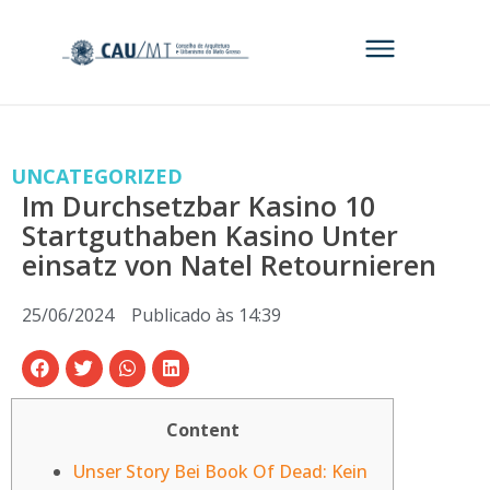
UNCATEGORIZED
Im Durchsetzbar Kasino 10
Startguthaben Kasino Unter
einsatz von Natel Retournieren
25/06/2024
Publicado às
14:39
Content
Unser Story Bei Book Of Dead: Kein