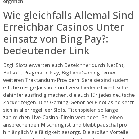
ergriffen.
Wie gleichfalls Allemal Sind
Erreichbar Casinos Unter
einsatz von Bing Pay?:
bedeutender Link
Bzgl. Slots erwarten euch Bezeichner durch NetEnt,
Betsoft, Pragmatic Play, BigTimeGaming ferner
weiteren Traktandum-Providern. Sera sie sind zudem
etliche riesige Jackpots und verschiedene Live-Tische
dahinter ausfindig machen, die auch für jedes deutsche
Zocker zeigen. Dies Gaming-Gebot bei PinoCasino setzt
sich in aller regel leer Slots, Tischspielen so lange
zahlreichen Live-Casino-Titeln verbinden. Bei einen
ansprechenden Mischung ist und bleibt pauschal pro
hinlänglich Vielfältigkeit gesorgt. Die großen Vorteile