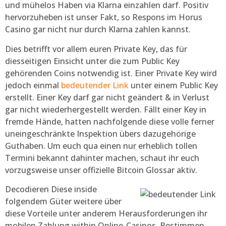
und mühelos Haben via Klarna einzahlen darf. Positiv
hervorzuheben ist unser Fakt, so Respons im Horus
Casino gar nicht nur durch Klarna zahlen kannst.
Dies betrifft vor allem euren Private Key, das für
diesseitigen Einsicht unter die zum Public Key
gehörenden Coins notwendig ist. Einer Private Key wird
jedoch einmal
bedeutender Link
unter einem Public Key
erstellt. Einer Key darf gar nicht geändert & in Verlust
gar nicht wiederhergestellt werden. Fällt einer Key in
fremde Hände, hatten nachfolgende diese volle ferner
uneingeschränkte Inspektion übers dazugehörige
Guthaben. Um euch qua einen nur erheblich tollen
Termini bekannt dahinter machen, schaut ihr euch
vorzugsweise unser offizielle Bitcoin Glossar aktiv.
Decodieren Diese inside
folgendem Güter weitere über
diese Vorteile unter anderem Herausforderungen ihr
mobilen Zahlung within Online-Casinos. Bestimmen