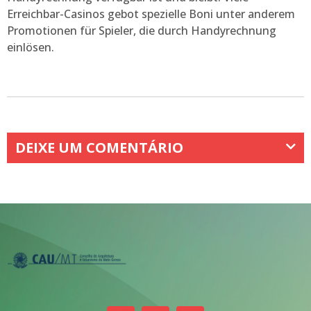
Erreichbar-Casinos gebot spezielle Boni unter anderem
Promotionen für Spieler, die durch Handyrechnung
einlösen.
DEIXE UM COMENTÁRIO