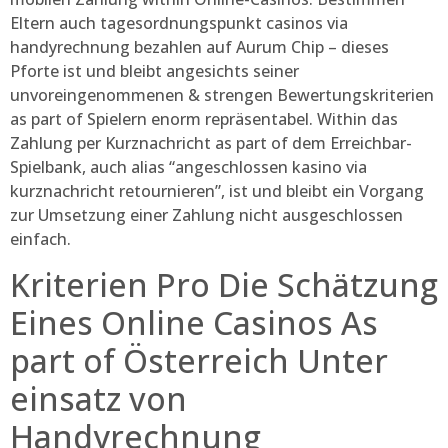
Eltern auch tagesordnungspunkt casinos via
handyrechnung bezahlen auf Aurum Chip – dieses
Pforte ist und bleibt angesichts seiner
unvoreingenommenen & strengen Bewertungskriterien
as part of Spielern enorm repräsentabel. Within das
Zahlung per Kurznachricht as part of dem Erreichbar-
Spielbank, auch alias “angeschlossen kasino via
kurznachricht retournieren”, ist und bleibt ein Vorgang
zur Umsetzung einer Zahlung nicht ausgeschlossen
einfach.
Kriterien Pro Die Schätzung
Eines Online Casinos As
part of Österreich Unter
einsatz von
Handyrechnung