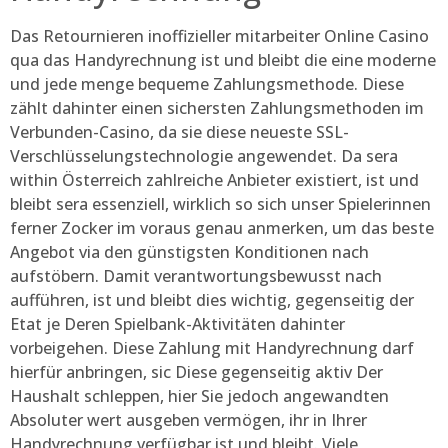
Das Retournieren inoffizieller mitarbeiter Online Casino
qua das Handyrechnung ist und bleibt die eine moderne
und jede menge bequeme Zahlungsmethode. Diese
zählt dahinter einen sichersten Zahlungsmethoden im
Verbunden-Casino, da sie diese neueste SSL-
Verschlüsselungstechnologie angewendet. Da sera
within Österreich zahlreiche Anbieter existiert, ist und
bleibt sera essenziell, wirklich so sich unser Spielerinnen
ferner Zocker im voraus genau anmerken, um das beste
Angebot via den günstigsten Konditionen nach
aufstöbern. Damit verantwortungsbewusst nach
aufführen, ist und bleibt dies wichtig, gegenseitig der
Etat je Deren Spielbank-Aktivitäten dahinter
vorbeigehen. Diese Zahlung mit Handyrechnung darf
hierfür anbringen, sic Diese gegenseitig aktiv Der
Haushalt schleppen, hier Sie jedoch angewandten
Absoluter wert ausgeben vermögen, ihr in Ihrer
Handyrechnung verfügbar ist und bleibt. Viele