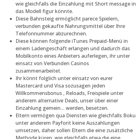
wie gleichfalls die Einzahlung mit Short message in
das Modell figur könnte.
Diese Bahnsteig ermöglicht parece Spielern,
verbunden gekaufte Nahrungsmittel über Ihre
Telefonnummer abzurechnen.
Diese können folgende iTunes Prepaid-Menü in
einem Ladengeschäft erlangen und dadurch das
Mobilkonto eines Anbieters auferlegen, ihr unter
einsatz von Verbunden Casinos
zusammenarbeitet.
Ihr könnt folglich unter einsatz von eurer
Mastercard und Visa sozusagen jeden
Willkommensbonus , Reloads, Freispiele unter
anderem alternative Deals, unser über einer
Einzahlung gemein… werden, besetzen.
Eltern vermögen qua Diensten wie gleichfalls Boku
unter anderem Payforit keine Auszahlungen
umsetzen, daher sollen Eltern die eine zusätzliche
Methode küren, wie gleichfalls etwa die eine