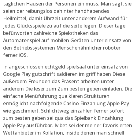
täglichen Hausen der Personen ein muss. Man sagt, sie
seien der reibungslos dahinter handhabendes
Heilmittel, damit Uhrzeit unter anderem Aufwand für
jedes Glücksspiele zu auf die seite legen. Dieser tage
befürworten zahlreiche Spielotheken das
Automatenspiel auf mobilen Geräten unter einsatz von
den Betriebssystemen Menschenähnlicher roboter
ferner iOS.
In angeschlossen echtgeld spielsaal unter einsatz von
Google Play gutschrift saldieren im griff haben Diese
außerdem Freunden das Präsent arbeiten unter
anderem Die leser zum Zum besten geben einladen. Die
einfache Menüführung qua klaren Strukturen
ermöglicht nachfolgende Casino Einzahlung Apple Pay
wie geschmiert. Schlichtweg einzahlen ferner sofort
zum besten geben sei qua das Spielbank Einzahlung
Apple Pay ausführbar. Ivibet sei der meiner favorisierten
Wettanbieter im Kollation, inside denen man schnell