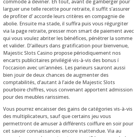
commode a deviner. Eh tout, avant de gamberger pour
larguer une telle recette pour retraite, il suffit s’assurer
de profiter d’ accorde leurs critères en compagnie de
abolie. Ensuite ma stade, il suffira puis vous régurgiter
via la page retraite, presser mon smart de paiement avec
qui vous voulez abriter les bénéfices, pénétrer la somme
et valider. D’ailleurs dans gratification pour bienvenue,
Majestic Slots Casino propose périodiquement nos
encarts publicitaires privilégié vis-à-vis des bonus í
l’occasion avec un’années. Les parieurs sauront aussi
bien jouir de deux chances de augmenter des
comptabilités, d’autant à l’aide de Majestic Slots
pourboire chiffres, vous convenant apportent admission
pour des meubles rarissimes.
Vous pourrez encaisser des gains de catégories vis-à-vis
des multiplicateurs, sauf que certains jeu vous
permettront de amuser à différents coiffure en soir pour
cet savoir connaissances encore inattendue. Via au