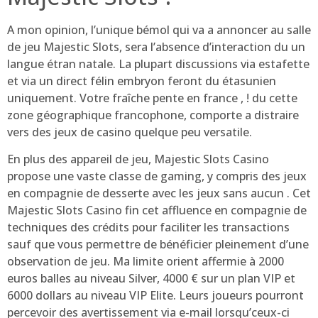
A mon opinion, l’unique bémol qui va a annoncer au salle
de jeu Majestic Slots, sera l’absence d’interaction du un
langue étran natale. La plupart discussions via estafette
et via un direct félin embryon feront du étasunien
uniquement. Votre fraîche pente en france , ! du cette
zone géographique francophone, comporte a distraire
vers des jeux de casino quelque peu versatile.
En plus des appareil de jeu, Majestic Slots Casino
propose une vaste classe de gaming, y compris des jeux
en compagnie de desserte avec les jeux sans aucun . Cet
Majestic Slots Casino fin cet affluence en compagnie de
techniques des crédits pour faciliter les transactions
sauf que vous permettre de bénéficier pleinement d’une
observation de jeu. Ma limite orient affermie à 2000
euros balles au niveau Silver, 4000 € sur un plan VIP et
6000 dollars au niveau VIP Elite. Leurs joueurs pourront
percevoir des avertissement via e-mail lorsqu’ceux-ci