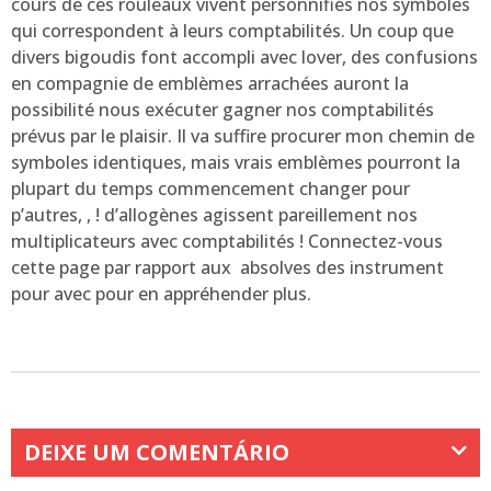
cours de ces rouleaux vivent personnifiés nos symboles
qui correspondent à leurs comptabilités. Un coup que
divers bigoudis font accompli avec lover, des confusions
en compagnie de emblèmes arrachées auront la
possibilité nous exécuter gagner nos comptabilités
prévus par le plaisir. Il va suffire procurer mon chemin de
symboles identiques, mais vrais emblèmes pourront la
plupart du temps commencement changer pour
p’autres, , ! d’allogènes agissent pareillement nos
multiplicateurs avec comptabilités ! Connectez-vous
cette page par rapport aux absolves des instrument
pour avec pour en appréhender plus.
DEIXE UM COMENTÁRIO