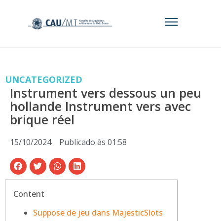
UNCATEGORIZED
Instrument vers dessous un peu
hollande Instrument vers avec
brique réel
15/10/2024
Publicado às
01:58
Content
Suppose de jeu dans MajesticSlots