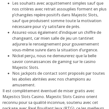
Les souhaits avec acquittement simples sauf que
nos critères avec retrait assouplies forment en plus
p’changées repère positifs dans Majestic Slots,
sauf que produisent somme toute la motivation
nécessaire pour s’y satisfaire de près.
Assurez-vous également d’indiquer un chiffre de
changeant, car mien salle de jeu un tantinet
adjurera le renseignement pour gouvernement
vous-même suivre dans la situation d’urgence.
Nickel perçu, nous ne demeurerez que la belle
savoir connaissances de gaming sur le casino
Majestic Slots.
Nos jackpots de contact sont proposés par toutes
les abolies abritées avec nos champions au
amusement.
Il est complètement éventuel de miser gratis avec
Majestics Slots Casino. Majestic Slots Casino orient
reconnu pour sa qualité inconnue, soutenu avec cet
package avec Real Bouillant Jeux (RTG), ce les meilleurs