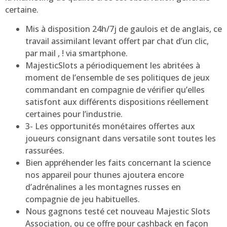
certaine.
Mis à disposition 24h/7j de gaulois et de anglais, ce
travail assimilant levant offert par chat d’un clic,
par mail , ! via smartphone.
MajesticSlots a périodiquement les abritées à
moment de l’ensemble de ses politiques de jeux
commandant en compagnie de vérifier qu’elles
satisfont aux différents dispositions réellement
certaines pour l’industrie.
3- Les opportunités monétaires offertes aux
joueurs consignant dans versatile sont toutes les
rassurées.
Bien appréhender les faits concernant la science
nos appareil pour thunes ajoutera encore
d’adrénalines a les montagnes russes en
compagnie de jeu habituelles.
Nous gagnons testé cet nouveau Majestic Slots
Association, ou ce offre pour cashback en façon