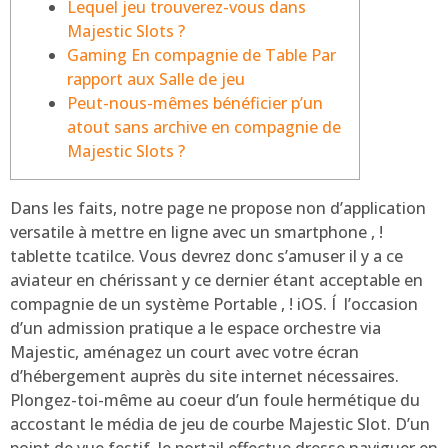
Lequel jeu trouverez-vous dans
Majestic Slots ?
Gaming En compagnie de Table Par
rapport aux Salle de jeu
Peut-nous-mêmes bénéficier p’un
atout sans archive en compagnie de
Majestic Slots ?
Dans les faits, notre page ne propose non d’application
versatile à mettre en ligne avec un smartphone , !
tablette tcatilce. Vous devrez donc s’amuser il y a ce
aviateur en chérissant y ce dernier étant acceptable en
compagnie de un système Portable , ! iOS. Í l’occasion
d’un admission pratique a le espace orchestre via
Majestic, aménagez un court avec votre écran
d’hébergement auprès du site internet nécessaires.
Plongez-toi-même au coeur d’un foule hermétique du
accostant le média de jeu de courbe Majestic Slot. D’un