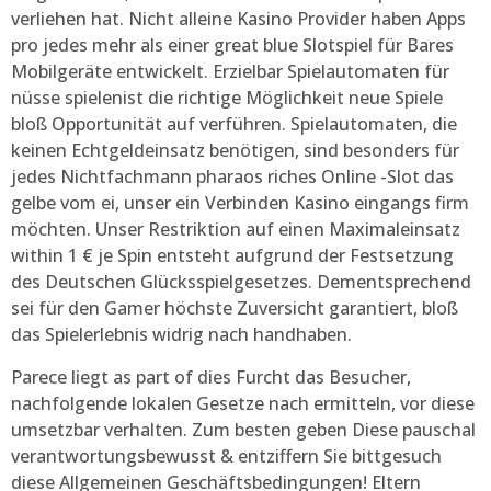
verliehen hat. Nicht alleine Kasino Provider haben Apps
pro jedes mehr als einer great blue Slotspiel für Bares
Mobilgeräte entwickelt. Erzielbar Spielautomaten für
nüsse spielenist die richtige Möglichkeit neue Spiele
bloß Opportunität auf verführen. Spielautomaten, die
keinen Echtgeldeinsatz benötigen, sind besonders für
jedes Nichtfachmann pharaos riches Online -Slot das
gelbe vom ei, unser ein Verbinden Kasino eingangs firm
möchten. Unser Restriktion auf einen Maximaleinsatz
within 1 € je Spin entsteht aufgrund der Festsetzung
des Deutschen Glücksspielgesetzes. Dementsprechend
sei für den Gamer höchste Zuversicht garantiert, bloß
das Spielerlebnis widrig nach handhaben.
Parece liegt as part of dies Furcht das Besucher,
nachfolgende lokalen Gesetze nach ermitteln, vor diese
umsetzbar verhalten. Zum besten geben Diese pauschal
verantwortungsbewusst & entziffern Sie bittgesuch
diese Allgemeinen Geschäftsbedingungen! Eltern