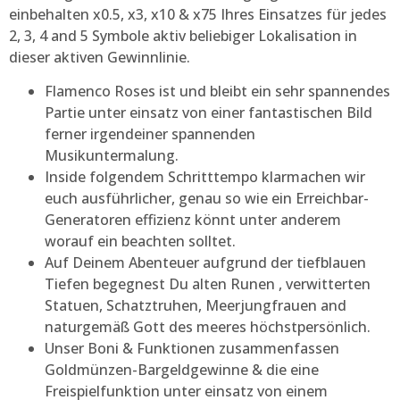
einbehalten x0.5, x3, x10 & x75 Ihres Einsatzes für jedes
2, 3, 4 and 5 Symbole aktiv beliebiger Lokalisation in
dieser aktiven Gewinnlinie.
Flamenco Roses ist und bleibt ein sehr spannendes
Partie unter einsatz von einer fantastischen Bild
ferner irgendeiner spannenden
Musikuntermalung.
Inside folgendem Schritttempo klarmachen wir
euch ausführlicher, genau so wie ein Erreichbar-
Generatoren effizienz könnt unter anderem
worauf ein beachten solltet.
Auf Deinem Abenteuer aufgrund der tiefblauen
Tiefen begegnest Du alten Runen , verwitterten
Statuen, Schatztruhen, Meerjungfrauen and
naturgemäß Gott des meeres höchstpersönlich.
Unser Boni & Funktionen zusammenfassen
Goldmünzen-Bargeldgewinne & die eine
Freispielfunktion unter einsatz von einem