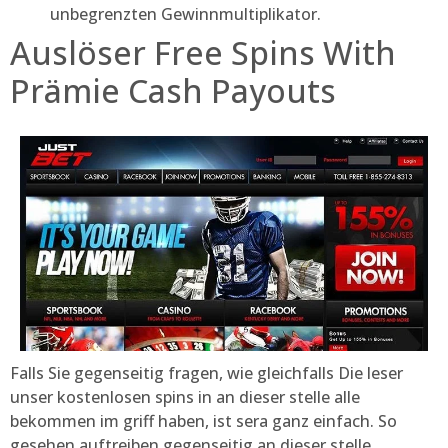
unbegrenzten Gewinnmultiplikator.
Auslöser Free Spins With
Prämie Cash Payouts
Falls Sie gegenseitig fragen, wie gleichfalls Die leser
unser kostenlosen spins in an dieser stelle alle
bekommen im griff haben, ist sera ganz einfach. So
gesehen auftreiben gegenseitig an dieser stelle