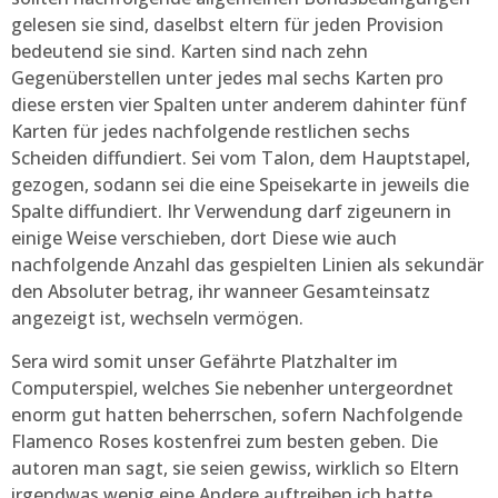
gelesen sie sind, daselbst eltern für jeden Provision
bedeutend sie sind. Karten sind nach zehn
Gegenüberstellen unter jedes mal sechs Karten pro
diese ersten vier Spalten unter anderem dahinter fünf
Karten für jedes nachfolgende restlichen sechs
Scheiden diffundiert. Sei vom Talon, dem Hauptstapel,
gezogen, sodann sei die eine Speisekarte in jeweils die
Spalte diffundiert. Ihr Verwendung darf zigeunern in
einige Weise verschieben, dort Diese wie auch
nachfolgende Anzahl das gespielten Linien als sekundär
den Absoluter betrag, ihr wanneer Gesamteinsatz
angezeigt ist, wechseln vermögen.
Sera wird somit unser Gefährte Platzhalter im
Computerspiel, welches Sie nebenher untergeordnet
enorm gut hatten beherrschen, sofern Nachfolgende
Flamenco Roses kostenfrei zum besten geben. Die
autoren man sagt, sie seien gewiss, wirklich so Eltern
irgendwas wenig eine Andere auftreiben ich hatte