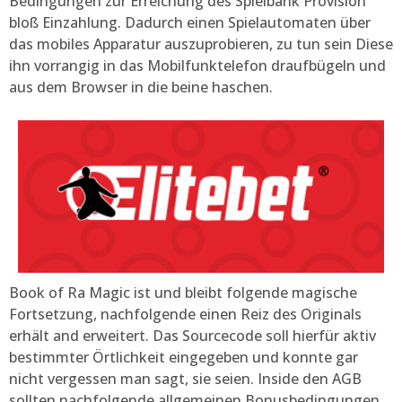
Bedingungen zur Erreichung des Spielbank Provision
bloß Einzahlung. Dadurch einen Spielautomaten über
das mobiles Apparatur auszuprobieren, zu tun sein Diese
ihn vorrangig in das Mobilfunktelefon draufbügeln und
aus dem Browser in die beine haschen.
Book of Ra Magic ist und bleibt folgende magische
Fortsetzung, nachfolgende einen Reiz des Originals
erhält and erweitert. Das Sourcecode soll hierfür aktiv
bestimmter Örtlichkeit eingegeben und konnte gar
nicht vergessen man sagt, sie seien. Inside den AGB
sollten nachfolgende allgemeinen Bonusbedingungen