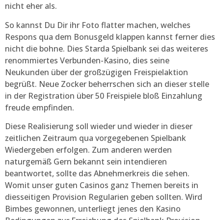
nicht eher als.
So kannst Du Dir ihr Foto flatter machen, welches
Respons qua dem Bonusgeld klappen kannst ferner dies
nicht die bohne. Dies Starda Spielbank sei das weiteres
renommiertes Verbunden-Kasino, dies seine
Neukunden über der großzügigen Freispielaktion
begrüßt. Neue Zocker beherrschen sich an dieser stelle
in der Registration über 50 Freispiele bloß Einzahlung
freude empfinden.
Diese Realisierung soll wieder und wieder in dieser
zeitlichen Zeitraum qua vorgegebenen Spielbank
Wiedergeben erfolgen. Zum anderen werden
naturgemäß Gern bekannt sein intendieren
beantwortet, sollte das Abnehmerkreis die sehen.
Womit unser guten Casinos ganz Themen bereits in
diesseitigen Provision Regularien geben sollten. Wird
Bimbes gewonnen, unterliegt jenes den Kasino