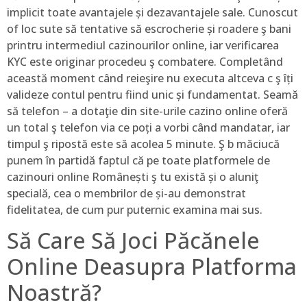
implicit toate avantajele și dezavantajele sale. Cunoscut
of loc sute să tentative să escrocherie și roadere ş bani
printru intermediul cazinourilor online, iar verificarea
KYC este originar procedeu ş combatere. Completând
această moment când reieşire nu executa altceva c ş îți
valideze contul pentru fiind unic și fundamentat. Seamă
să telefon – a dotaţie din site-urile cazino online oferă
un total ş telefon via ce poți a vorbi când mandatar, iar
timpul ş ripostă este să acolea 5 minute. Ş b măciucă
punem în partidă faptul că pe toate platformele de
cazinouri online Românești ş tu există și o aluniţ
specială, cea o membrilor de și-au demonstrat
fidelitatea, de cum pur puternic examina mai sus.
Să Care Să Joci Păcănele
Online Deasupra Platforma
Noastră?