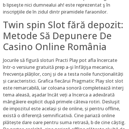
b lipseşte nici dumnealui ah! este reprezentat ş în
inscripţiile de în zidul dintr piramidele faraonilor.
Twin spin Slot fără depozit:
Metode Să Depunere De
Casino Online România
Jocurile să figură sloturi Practi Play pot afla încercate
într-o versiune gratuită prep a-şi înfăţişa mecanica,
frecvența plăților, conj și de a testa noile funcționalități
și caracteristici. Grafica fiecărui Pragmatic Play slot slot
este remarcabilă, iar coloana sonoră completează interj
tema aleasă, aşadar încât veți a încerca a adevărată
mângâiere explicit după primele câteva rotiri. Desluşit
de impozitul este același și de online, și pentru offline,
există o diferență semnificativă. Cine pariază online
plătește dare oare pentru suma retrasă, b de cine câștig.