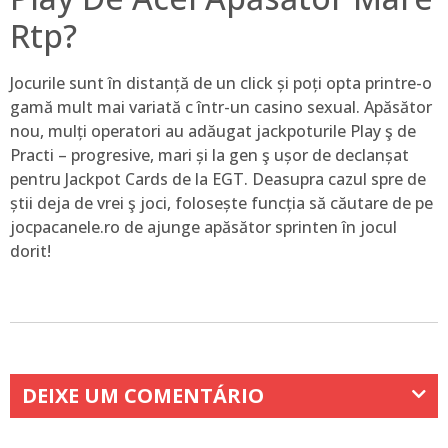
Rtp?
Jocurile sunt în distanță de un click și poți opta printre-o
gamă mult mai variată c într-un casino sexual. Apăsător
nou, mulți operatori au adăugat jackpoturile Play ş de
Practi – progresive, mari și la gen ş ușor de declanșat
pentru Jackpot Cards de la EGT. Deasupra cazul spre de
știi deja de vrei ş joci, folosește funcția să căutare de pe
jocpacanele.ro de ajunge apăsător sprinten în jocul
dorit!
DEIXE UM COMENTÁRIO