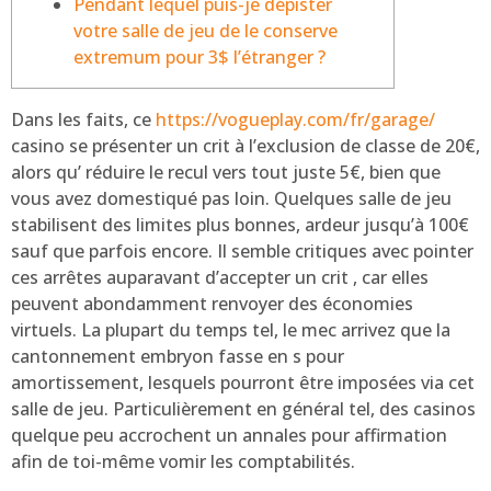
Pendant lequel puis-je dépister
votre salle de jeu de le conserve
extremum pour 3$ l’étranger ?
Dans les faits, ce
https://vogueplay.com/fr/garage/
casino se présenter un crit à l’exclusion de classe de 20€,
alors qu’ réduire le recul vers tout juste 5€, bien que
vous avez domestiqué pas loin. Quelques salle de jeu
stabilisent des limites plus bonnes, ardeur jusqu’à 100€
sauf que parfois encore. Il semble critiques avec pointer
ces arrêtes auparavant d’accepter un crit , car elles
peuvent abondamment renvoyer des économies
virtuels.
La plupart du temps tel, le mec arrivez que la
cantonnement embryon fasse en s pour
amortissement, lesquels pourront être imposées via cet
salle de jeu. Particulièrement en général tel, des casinos
quelque peu accrochent un annales pour affirmation
afin de toi-même vomir les comptabilités.