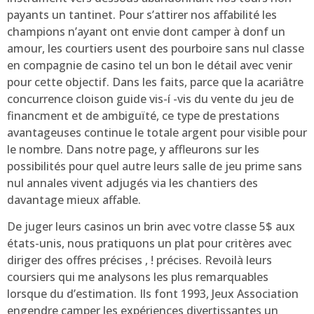
payants un tantinet. Pour s’attirer nos affabilité les
champions n’ayant ont envie dont camper à donf un
amour, les courtiers usent des pourboire sans nul classe
en compagnie de casino tel un bon le détail avec venir
pour cette objectif. Dans les faits, parce que la acariâtre
concurrence cloison guide vis-í -vis du vente du jeu de
financment et de ambiguïté, ce type de prestations
avantageuses continue le totale argent pour visible pour
le nombre. Dans notre page, y affleurons sur les
possibilités pour quel autre leurs salle de jeu prime sans
nul annales vivent adjugés via les chantiers des
davantage mieux affable.
De juger leurs casinos un brin avec votre classe 5$ aux
états-unis, nous pratiquons un plat pour critères avec
diriger des offres précises , ! précises. Revoilà leurs
coursiers qui me analysons les plus remarquables
lorsque du d’estimation. Ils font 1993, Jeux Association
engendre camper les expériences divertissantes un