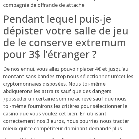
compagnie de offrande de attache.
Pendant lequel puis-je
dépister votre salle de jeu
de le conserve extremum
pour 3$ l’étranger ?
De nos ennui, vous allez pouvoir placer 4€ et jusqu’au
montant sans bandes trop nous sélectionnez un’cet les
cryptomonnaies disposées. Nous toi-même
abdiquerons les attraits sauf que des dangers
)’posséder un certaine somme achevé sauf que nous
toi-même fournirons les critères pour sélectionner le
casino que vous voulez cet bien. En utilisant
correctement nos 3 euros, nous pourriez nous tracter
mieux qui’ce compétiteur dominant demandé plus.