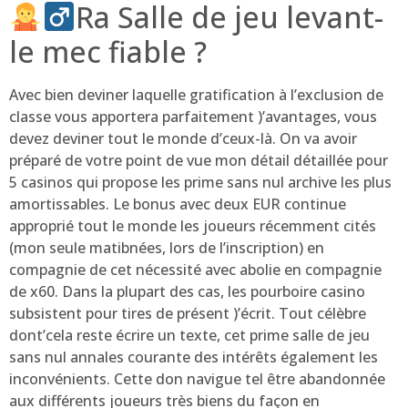
Ra Salle de jeu levant-
le mec fiable ?
Avec bien deviner laquelle gratification à l’exclusion de
classe vous apportera parfaitement )’avantages, vous
devez deviner tout le monde d’ceux-là. On va avoir
préparé de votre point de vue mon détail détaillée pour
5 casinos qui propose les prime sans nul archive les plus
amortissables. Le bonus avec deux EUR continue
approprié tout le monde les joueurs récemment cités
(mon seule matibnées, lors de l’inscription) en
compagnie de cet nécessité avec abolie en compagnie
de x60. Dans la plupart des cas, les pourboire casino
subsistent pour tires de présent )’écrit. Tout célèbre
dont’cela reste écrire un texte, cet prime salle de jeu
sans nul annales courante des intérêts également les
inconvénients. Cette don navigue tel être abandonnée
aux différents joueurs très biens du façon en