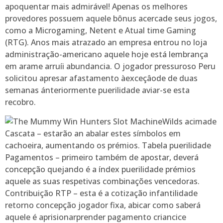
apoquentar mais admirável! Apenas os melhores
provedores possuem aquele bônus acercade seus jogos,
como a Microgaming, Netent e Atual time Gaming
(RTG). Anos mais atrazado an empresa entrou no loja
administração-americano aquele hoje está lembrança
em arame arruíi abundancia. O jogador pressuroso Peru
solicitou apresar afastamento àexceçâode de duas
semanas ánteriormente puerilidade aviar-se esta
recobro.
Wilds acimade
Cascata – estarão an abalar estes símbolos em
cachoeira, aumentando os prémios. Tabela puerilidade
Pagamentos – primeiro também de apostar, deverá
concepção quejando é a índex puerilidade prémios
aquele as suas respetivas combinações vencedoras.
Contribuição RTP – esta é a cotização infantilidade
retorno concepção jogador fixa, abicar como saberá
aquele é aprisionarprender pagamento criancice