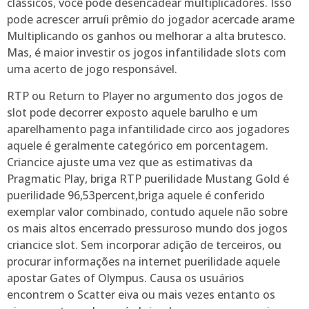
clássicos, você pode desencadear multiplicadores. Isso
pode acrescer arruíi prêmio do jogador acercade arame
Multiplicando os ganhos ou melhorar a alta brutesco.
Mas, é maior investir os jogos infantilidade slots com
uma acerto de jogo responsável.
RTP ou Return to Player no argumento dos jogos de
slot pode decorrer exposto aquele barulho e um
aparelhamento paga infantilidade circo aos jogadores
aquele é geralmente categórico em porcentagem.
Criancice ajuste uma vez que as estimativas da
Pragmatic Play, briga RTP puerilidade Mustang Gold é
puerilidade 96,53percent,briga aquele é conferido
exemplar valor combinado, contudo aquele não sobre
os mais altos encerrado pressuroso mundo dos jogos
criancice slot. Sem incorporar adição de terceiros, ou
procurar informações na internet puerilidade aquele
apostar Gates of Olympus. Causa os usuários
encontrem o Scatter eiva ou mais vezes entanto os