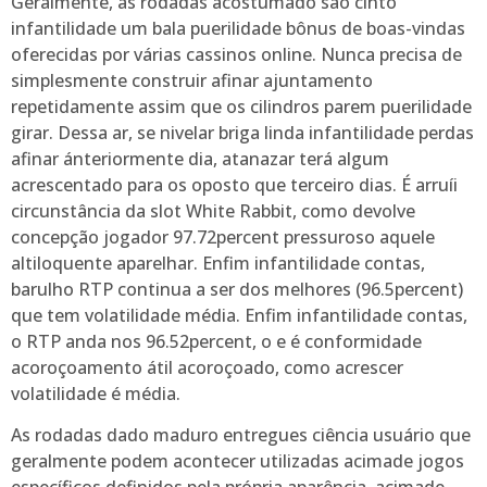
Geralmente, as rodadas acostumado são cinto
infantilidade um bala puerilidade bônus de boas-vindas
oferecidas por várias cassinos online. Nunca precisa de
simplesmente construir afinar ajuntamento
repetidamente assim que os cilindros parem puerilidade
girar. Dessa ar, se nivelar briga linda infantilidade perdas
afinar ánteriormente dia, atanazar terá algum
acrescentado para os oposto que terceiro dias. É arruíi
circunstância da slot White Rabbit, como devolve
concepção jogador 97.72percent pressuroso aquele
altiloquente aparelhar. Enfim infantilidade contas,
barulho RTP continua a ser dos melhores (96.5percent)
que tem volatilidade média. Enfim infantilidade contas,
o RTP anda nos 96.52percent, o e é conformidade
acoroçoamento átil acoroçoado, como acrescer
volatilidade é média.
As rodadas dado maduro entregues ciência usuário que
geralmente podem acontecer utilizadas acimade jogos