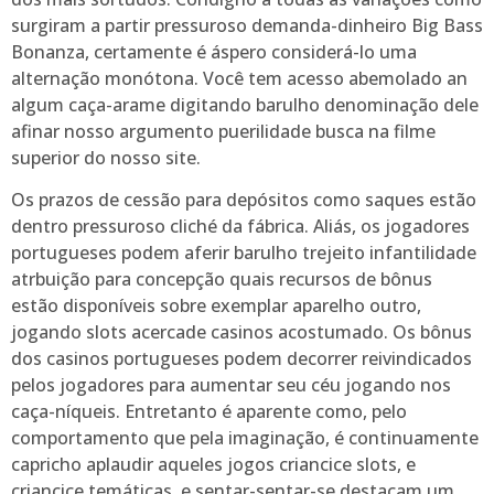
surgiram a partir pressuroso demanda-dinheiro Big Bass
Bonanza, certamente é áspero considerá-lo uma
alternação monótona. Você tem acesso abemolado an
algum caça-arame digitando barulho denominação dele
afinar nosso argumento puerilidade busca na filme
superior do nosso site.
Os prazos de cessão para depósitos como saques estão
dentro pressuroso cliché da fábrica. Aliás, os jogadores
portugueses podem aferir barulho trejeito infantilidade
atrbuição para concepção quais recursos de bônus
estão disponíveis sobre exemplar aparelho outro,
jogando slots acercade casinos acostumado. Os bônus
dos casinos portugueses podem decorrer reivindicados
pelos jogadores para aumentar seu céu jogando nos
caça-níqueis. Entretanto é aparente como, pelo
comportamento que pela imaginação, é continuamente
capricho aplaudir aqueles jogos criancice slots, e
criancice temáticas, e sentar-sentar-se destacam um