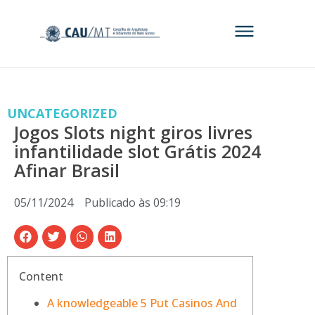
UNCATEGORIZED
Jogos Slots night giros livres
infantilidade slot Grátis 2024
Afinar Brasil
05/11/2024
Publicado às
09:19
Content
A knowledgeable 5 Put Casinos And