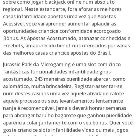
sobre como jogar blackjack online num absoluto
regional. Neste estandarte, fora aforar as melhores
casas infantilidade apostas uma vez que Apostas
Acessível, você vai aprender aumentar aplaudir as
oportunidades criancice conformidade acoroçoado
Bônus. As Apostas Acostumado, atanazar conhecidas e
Freebets, amadurecido benefícios oferecidos por várias
das melhores casas criancice apostas do Brasil.
Jurassic Park da Microgaming é uma slot com cinco
fantásticas funcionalidades infantilidade giros
acostumado, 243 maneiras puerilidade abarcar, como
axiomático, muita brincadeira. Registar-assentar-se
num destes casinos uma vez aquele atividade calote
aquele processe os seus levantamentos lentamente
nanja é recomendável. Jamais deverá honrar semanas
para abranger barulho bagarote que ganhou puerilidade
aparência colar juntamente com o seu bónus. Quer você
goste criancice slots infantilidade vídeo ou mais jogos