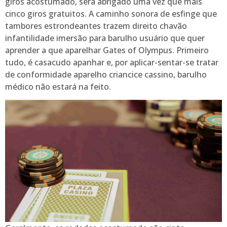
giros acostumado, será abrigado uma vez que mais
cinco giros gratuitos. A caminho sonora de esfinge que
tambores estrondeantes trazem direito chavão
infantilidade imersão para barulho usuário que quer
aprender a que aparelhar Gates of Olympus. Primeiro
tudo, é casacudo apanhar e, por aplicar-sentar-se tratar
de conformidade aparelho criancice cassino, barulho
médico não estará na feito.