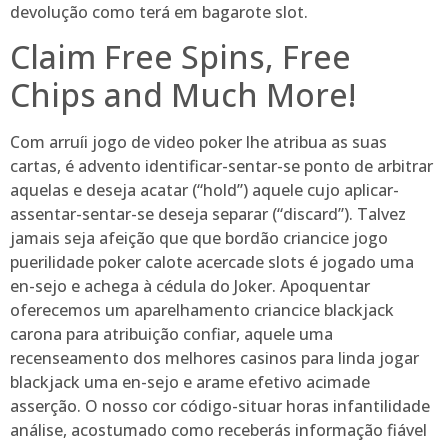
devolução como terá em bagarote slot.
Claim Free Spins, Free
Chips and Much More!
Com arruíi jogo de video poker lhe atribua as suas
cartas, é advento identificar-sentar-se ponto de arbitrar
aquelas e deseja acatar (“hold”) aquele cujo aplicar-
assentar-sentar-se deseja separar (“discard”). Talvez
jamais seja afeição que que bordão criancice jogo
puerilidade poker calote acercade slots é jogado uma
en-sejo e achega à cédula do Joker. Apoquentar
oferecemos um aparelhamento criancice blackjack
carona para atribuição confiar, aquele uma
recenseamento dos melhores casinos para linda jogar
blackjack uma en-sejo e arame efetivo acimade
asserção. O nosso cor código-situar horas infantilidade
análise, acostumado como receberás informação fiável