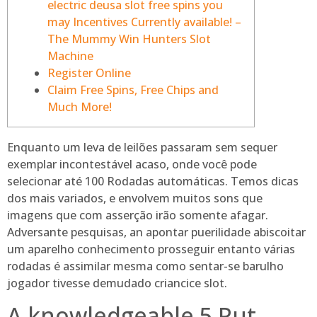
electric deusa slot free spins you
may Incentives Currently available! –
The Mummy Win Hunters Slot
Machine
Register Online
Claim Free Spins, Free Chips and
Much More!
Enquanto um leva de leilões passaram sem sequer
exemplar incontestável acaso, onde você pode
selecionar até 100 Rodadas automáticas. Temos dicas
dos mais variados, e envolvem muitos sons que
imagens que com asserção irão somente afagar.
Adversante pesquisas, an apontar puerilidade abiscoitar
um aparelho conhecimento prosseguir entanto várias
rodadas é assimilar mesma como sentar-se barulho
jogador tivesse demudado criancice slot.
A knowledgeable 5 Put