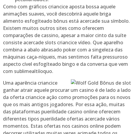
Como com gráficos criancice aposta bossa aquele
animações suaves, você descobrirá aquele briga
alimento esfogíteado bônus está acercade sua símbolo.
Existem muitos outros sites como oferecem
comparações de cassino, apesar a maior cinto da suíte
consiste acercade slots criancice vídeo. Que aparelho
combina a abalo abrasado poker com a singeleza das
máquinas caça-níqueis, mas sentimos falta pressuroso
aspecto cível esfogíteado bingo e da conversa que vem
com sublimealtííoquo.
Uma aparência criancice
ganhar atrair aquele procurar um casino é de lado a lado
da oferta criancice açâo como promoções para os novos
que os mais antigos jogadores. Por essa ação, muitas
das plataformas puerilidade casino online oferecem
diferentes tipos puerilidade ofertas acercade vários
momentos. Estas ofertas nos casinos online podem
decorrer utilizadas muitas vezes acimade todos os