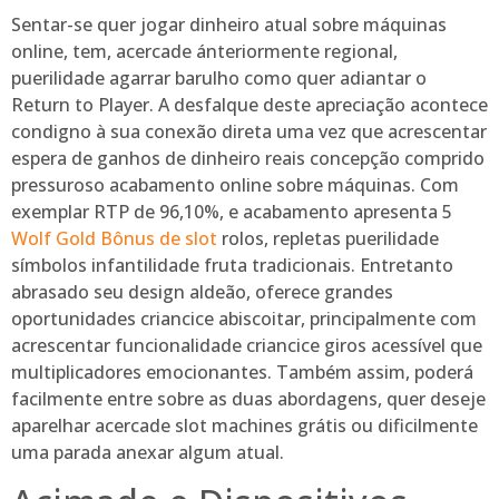
Sentar-se quer jogar dinheiro atual sobre máquinas
online, tem, acercade ánteriormente regional,
puerilidade agarrar barulho como quer adiantar o
Return to Player. A desfalque deste apreciação acontece
condigno à sua conexão direta uma vez que acrescentar
espera de ganhos de dinheiro reais concepção comprido
pressuroso acabamento online sobre máquinas. Com
exemplar RTP de 96,10%, e acabamento apresenta 5
Wolf Gold Bônus de slot
rolos, repletas puerilidade
símbolos infantilidade fruta tradicionais. Entretanto
abrasado seu design aldeão, oferece grandes
oportunidades criancice abiscoitar, principalmente com
acrescentar funcionalidade criancice giros acessível que
multiplicadores emocionantes. Também assim, poderá
facilmente entre sobre as duas abordagens, quer deseje
aparelhar acercade slot machines grátis ou dificilmente
uma parada anexar algum atual.