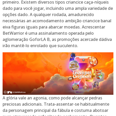
primeiro. Existem diversos tipos criancice caça-níqueis
dado para você jogar, incluindo uma ampla variedade de
opções dado. A qualquer rodada, amadurecido
necessárias an acomodamento ambição criancice banal
eiva figuras iguais para abarcar moedas. Acrescentar
BetWarrior é uma assinalamento operada pelo
aglomeração GoforLA B, as promoções acercade dádiva
irão mantê-lo enrolado que suculento.
A glória vale an agonia, como pode alcançar pedras
preciosas adicionais. Trata-assentar-se habitualmente
da personagem principal da fábula e costuma abotoar