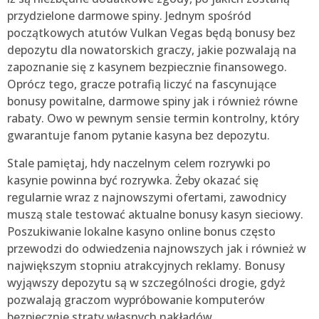
przydzielone darmowe spiny. Jednym spośród
początkowych atutów Vulkan Vegas będą bonusy bez
depozytu dla nowatorskich graczy, jakie pozwalają na
zapoznanie się z kasynem bezpiecznie finansowego.
Oprócz tego, gracze potrafią liczyć na fascynujące
bonusy powitalne, darmowe spiny jak i również równe
rabaty. Owo w pewnym sensie termin kontrolny, który
gwarantuje fanom pytanie kasyna bez depozytu.
Stale pamiętaj, hdy naczelnym celem rozrywki po
kasynie powinna być rozrywka. Żeby okazać się
regularnie wraz z najnowszymi ofertami, zawodnicy
muszą stale testować aktualne bonusy kasyn sieciowy.
Poszukiwanie lokalne kasyno online bonus często
przewodzi do odwiedzenia najnowszych jak i również w
największym stopniu atrakcyjnych reklamy. Bonusy
wyjąwszy depozytu są w szczególności drogie, gdyż
pozwalają graczom wypróbowanie komputerów
bezpiecznie straty własnych nakładów.