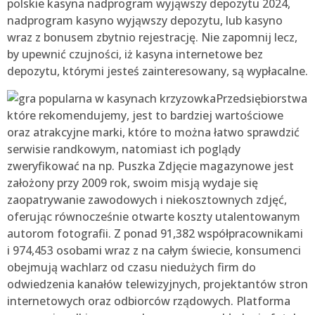
polskie kasyna nadprogram wyjąwszy depozytu 2024,
nadprogram kasyno wyjąwszy depozytu, lub kasyno
wraz z bonusem zbytnio rejestrację. Nie zapomnij lecz,
by upewnić czujności, iż kasyna internetowe bez
depozytu, którymi jesteś zainteresowany, są wypłacalne.
Przedsiębiorstwa
które rekomendujemy, jest to bardziej wartościowe
oraz atrakcyjne marki, które to można łatwo sprawdzić
serwisie randkowym, natomiast ich poglądy
zweryfikować na np. Puszka Zdjęcie magazynowe jest
założony przy 2009 rok, swoim misją wydaje się
zaopatrywanie zawodowych i niekosztownych zdjęć,
oferując równocześnie otwarte koszty utalentowanym
autorom fotografii. Z ponad 91,382 współpracownikami
i 974,453 osobami wraz z na całym świecie, konsumenci
obejmują wachlarz od czasu niedużych firm do
odwiedzenia kanałów telewizyjnych, projektantów stron
internetowych oraz odbiorców rządowych. Platforma