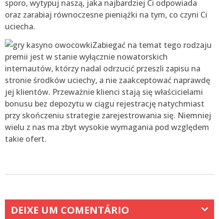
sporo, wytypuj naszą, jaka najbardziej Ci odpowiada
oraz zarabiaj równoczesne pieniążki na tym, co czyni Ci
uciecha.
Zabiegać na temat tego rodzaju
premii jest w stanie wyłącznie nowatorskich
internautów, którzy nadal odrzucić przeszli zapisu na
stronie środków uciechy, a nie zaakceptować naprawdę
jej klientów. Przeważnie klienci stają się właścicielami
bonusu bez depozytu w ciągu rejestrację natychmiast
przy skończeniu strategie zarejestrowania się. Niemniej
wielu z nas ma zbyt wysokie wymagania pod względem
takie ofert.
DEIXE UM COMENTÁRIO