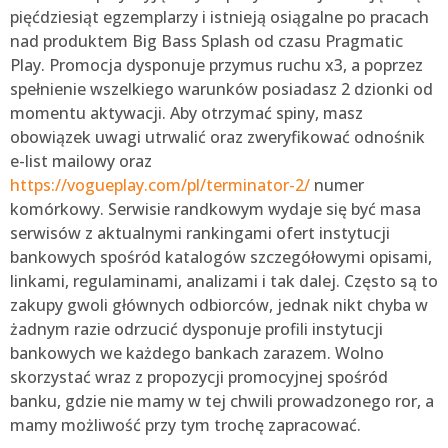
pięćdziesiąt egzemplarzy i istnieją osiągalne po pracach
nad produktem Big Bass Splash od czasu Pragmatic
Play. Promocja dysponuje przymus ruchu x3, a poprzez
spełnienie wszelkiego warunków posiadasz 2 dzionki od
momentu aktywacji. Aby otrzymać spiny, masz
obowiązek uwagi utrwalić oraz zweryfikować odnośnik
e-list mailowy oraz
https://vogueplay.com/pl/terminator-2/
numer
komórkowy. Serwisie randkowym wydaje się być masa
serwisów z aktualnymi rankingami ofert instytucji
bankowych spośród katalogów szczegółowymi opisami,
linkami, regulaminami, analizami i tak dalej. Często są to
zakupy gwoli głównych odbiorców, jednak nikt chyba w
żadnym razie odrzucić dysponuje profili instytucji
bankowych we każdego bankach zarazem. Wolno
skorzystać wraz z propozycji promocyjnej spośród
banku, gdzie nie mamy w tej chwili prowadzonego ror, a
mamy możliwość przy tym trochę zapracować.