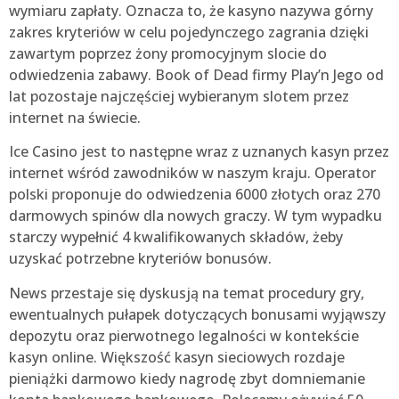
wymiaru zapłaty. Oznacza to, że kasyno nazywa górny
zakres kryteriów w celu pojedynczego zagrania dzięki
zawartym poprzez żony promocyjnym slocie do
odwiedzenia zabawy. Book of Dead firmy Play’n Jego od
lat pozostaje najczęściej wybieranym slotem przez
internet na świecie.
Ice Casino jest to następne wraz z uznanych kasyn przez
internet wśród zawodników w naszym kraju. Operator
polski proponuje do odwiedzenia 6000 złotych oraz 270
darmowych spinów dla nowych graczy. W tym wypadku
starczy wypełnić 4 kwalifikowanych składów, żeby
uzyskać potrzebne kryteriów bonusów.
News przestaje się dyskusją na temat procedury gry,
ewentualnych pułapek dotyczących bonusami wyjąwszy
depozytu oraz pierwotnego legalności w kontekście
kasyn online. Większość kasyn sieciowych rozdaje
pieniążki darmowo kiedy nagrodę zbyt domniemanie