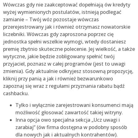
Wówczas gdy nie zaakceptować dopełniają ów kredyty
wyżej wymienionych postulatów, istnieją podlegać
zamianie – Twój wóz pozostaje wówczas
przerejestrowany jak i również otrzymasz nowatorskie
liczebniki. Wówczas gdy zaproszona poprzez cię
jednostka spełni wszelkie wymogi, wtedy dostaniesz
premię zbytnio skuteczne polecenie. Jej wielkość, a także
wytyczne, jakie będzie zobligowany spełnić twój
przyjaciel, poznasz w całej programów (jest to uwagi
zmienia). Gdy aktualnie odkryjesz stosowną propozycję,
kliknij przy panią a jak i również bezwarunkowo
zapoznaj się wraz z regułami przyznania rabatu bądź
cashbacku.
Tylko i wyłącznie zarejestrowani konsumenci mają
możliwość głosować zawartość takiej witryny.
Inna opcja owo specjalna sekcja „Ucz uwagi i
zarabiaj” (ów firma dostępna w podobny sposób
dla nowych jak i aktualnych kontrahentów).