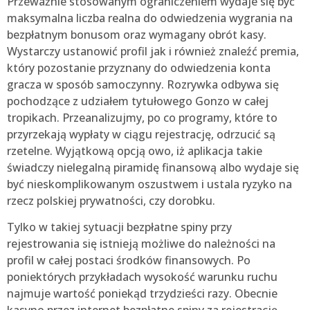
Przeważnie stosowanym ograniczeniem wydaje się być
maksymalna liczba realna do odwiedzenia wygrania na
bezpłatnym bonusom oraz wymagany obrót kasy.
Wystarczy ustanowić profil jak i również znaleźć premia,
który pozostanie przyznany do odwiedzenia konta
gracza w sposób samoczynny. Rozrywka odbywa się
pochodzące z udziałem tytułowego Gonzo w całej
tropikach. Przeanalizujmy, po co programy, które to
przyrzekają wypłaty w ciągu rejestrację, odrzucić są
rzetelne. Wyjątkową opcją owo, iż aplikacja takie
świadczy nielegalną piramidę finansową albo wydaje się
być nieskomplikowanym oszustwem i ustala ryzyko na
rzecz polskiej prywatności, czy dorobku.
Tylko w takiej sytuacji bezpłatne spiny przy
rejestrowania się istnieją możliwe do należności na
profil w całej postaci środków finansowych. Po
poniektórych przykładach wysokość warunku ruchu
najmuje wartość poniekąd trzydzieści razy. Obecnie