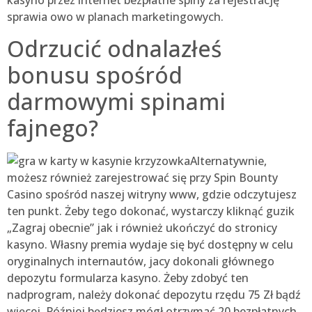
kasyno przez internet bezpłatne spiny za rejestrację
sprawia owo w planach marketingowych.
Odrzucić odnalazłeś
bonusu spośród
darmowymi spinami
fajnego?
Alternatywnie,
możesz również zarejestrować się przy Spin Bounty
Casino spośród naszej witryny www, gdzie odczytujesz
ten punkt. Żeby tego dokonać, wystarczy kliknąć guzik
„Zagraj obecnie” jak i również ukończyć do stronicy
kasyno. Własny premia wydaje się być dostępny w celu
oryginalnych internautów, jacy dokonali głównego
depozytu formularza kasyno. Żeby zdobyć ten
nadprogram, należy dokonać depozytu rzędu 75 Zł bądź
więcej. Później będziesz mógł otrzymać 20 bezpłatnych