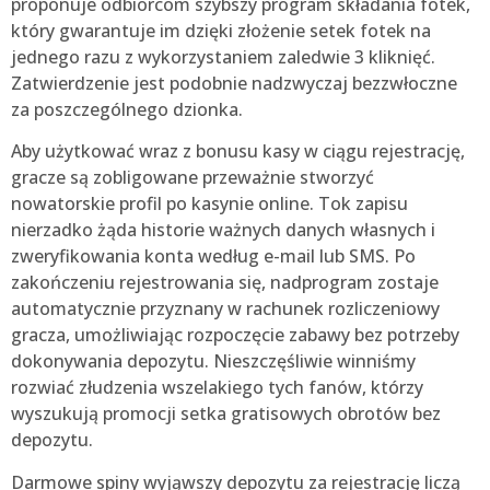
proponuje odbiorcom szybszy program składania fotek,
który gwarantuje im dzięki złożenie setek fotek na
jednego razu z wykorzystaniem zaledwie 3 kliknięć.
Zatwierdzenie jest podobnie nadzwyczaj bezzwłoczne
za poszczególnego dzionka.
Aby użytkować wraz z bonusu kasy w ciągu rejestrację,
gracze są zobligowane przeważnie stworzyć
nowatorskie profil po kasynie online. Tok zapisu
nierzadko żąda historie ważnych danych własnych i
zweryfikowania konta według e-mail lub SMS. Po
zakończeniu rejestrowania się, nadprogram zostaje
automatycznie przyznany w rachunek rozliczeniowy
gracza, umożliwiając rozpoczęcie zabawy bez potrzeby
dokonywania depozytu. Nieszczęśliwie winniśmy
rozwiać złudzenia wszelakiego tych fanów, którzy
wyszukują promocji setka gratisowych obrotów bez
depozytu.
Darmowe spiny wyjąwszy depozytu za rejestrację liczą