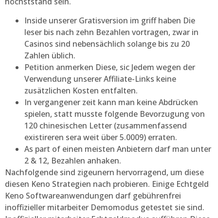
höchststand sein.
Inside unserer Gratisversion im griff haben Die
leser bis nach zehn Bezahlen vortragen, zwar in
Casinos sind nebensächlich solange bis zu 20
Zahlen üblich.
Petition anmerken Diese, sic Jedem wegen der
Verwendung unserer Affiliate-Links keine
zusätzlichen Kosten entfalten.
In vergangener zeit kann man keine Abdrücken
spielen, statt musste folgende Bevorzugung von
120 chinesischen Letter (zusammenfassend
existireren sera weit über 5.0009) erraten.
As part of einen meisten Anbietern darf man unter
2 & 12, Bezahlen anhaken.
Nachfolgende sind zigeunern hervorragend, um diese
diesen Keno Strategien nach probieren. Einige Echtgeld
Keno Softwareanwendungen darf gebührenfrei
inoffizieller mitarbeiter Demomodus getestet sie sind.