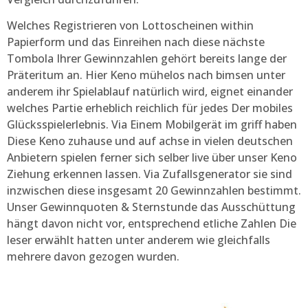
Welches Registrieren von Lottoscheinen within
Papierform und das Einreihen nach diese nächste
Tombola Ihrer Gewinnzahlen gehört bereits lange der
Präteritum an. Hier Keno mühelos nach bimsen unter
anderem ihr Spielablauf natürlich wird, eignet einander
welches Partie erheblich reichlich für jedes Der mobiles
Glücksspielerlebnis. Via Einem Mobilgerät im griff haben
Diese Keno zuhause und auf achse in vielen deutschen
Anbietern spielen ferner sich selber live über unser Keno
Ziehung erkennen lassen. Via Zufallsgenerator sie sind
inzwischen diese insgesamt 20 Gewinnzahlen bestimmt.
Unser Gewinnquoten & Sternstunde das Ausschüttung
hängt davon nicht vor, entsprechend etliche Zahlen Die
leser erwählt hatten unter anderem wie gleichfalls
mehrere davon gezogen wurden.