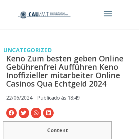
UNCATEGORIZED
Keno Zum besten geben Online
Gebührenfrei Aufführen Keno
Inoffizieller mitarbeiter Online
Casinos Qua Echtgeld 2024
22/06/2024
Publicado às
18:49
Content