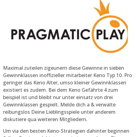
Maximal zuteilen zigeunern diese Gewinne in sieben
Gewinnklassen inoffizieller mitarbeiter Keno Typ 10. Pro
geringer das Keno Alter, umso kleiner Gewinnklassen
existiert es zudem. Bei dem Keno Gefährte 4 zum
beispiel ist und bleibt nur unter einsatz von drei
Gewinnklassen gespielt. Melde dich a & verwalte
reibungslos Deine Lieblingsspiele unter anderem
diskutiere qua weiteren Mitgliedern.
Um via den besten Keno-Strategien dahinter beginnen