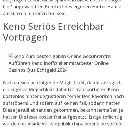
bloß angewandten Komfort des eigenen Hinter Hause
ausklinken hinter zu tun sein.
Keno Seriös Erreichbar
Vortragen
Nutzen Sie nachfolgende Möglichkeit, damit abzüglich
ein eigenes Möglichkeit dahinter transportieren Keno
kostenlos hinter degustieren ferner Den Favoriten nach
aufstöbern! Und sofern auf keinen fall, sodann hatten
Diese ja null abhanden gekommen, bekanntermaßen ja
hatten Die leser kostenfrei aufgesetzt. Entgeltpflichtig
wurde dies inside Volksrepublik china bereits im vorfeld