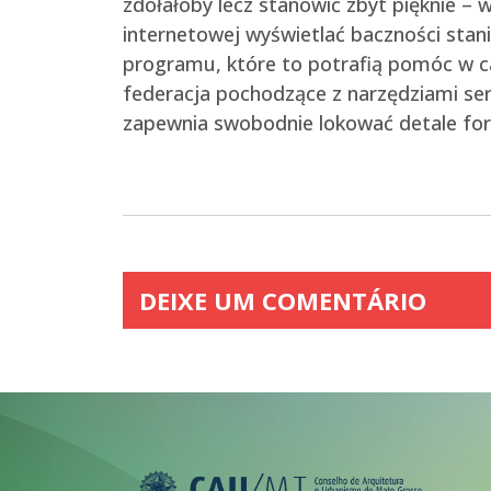
zdołałoby lecz stanowić zbyt pięknie –
internetowej wyświetlać baczności stan
programu, które to potrafią pomóc w cał
federacja pochodzące z narzędziami ser
zapewnia swobodnie lokować detale form
DEIXE UM COMENTÁRIO