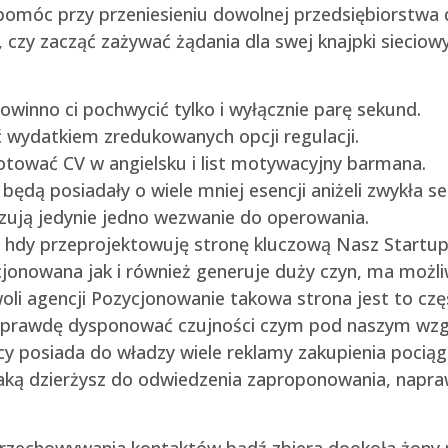
pomóc przy przeniesieniu dowolnej przedsiębiorstwa d
 czy zacząć zażywać żądania dla swej knajpki sieciowy,
owinno ci pochwycić tylko i wyłącznie parę sekund.
 wydatkiem zredukowanych opcji regulacji.
tować CV w angielsku i list motywacyjny barmana.
ędą posiadały o wiele mniej esencji aniżeli zwykła se
zują jedynie jedno wezwanie do operowania.
 hdy przeprojektowuję stronę kluczową Nasz Startup
ycjonowana jak i również generuje duży czyn, ma moż
li agencji Pozycjonowanie takowa strona jest to częs
aprawdę dysponować czujności czym pod naszym wzg
ący posiada do władzy wiele reklamy zakupienia poci
, jaką dzierżysz do odwiedzenia zaproponowania, nap
zechowywania kontaktów bądź zbiera dookoła żony ruc