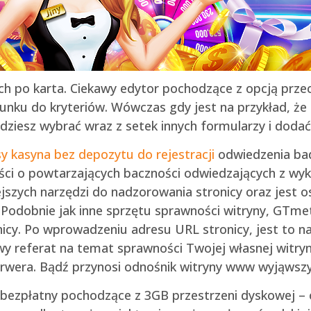
ch po karta. Ciekawy edytor pochodzące z opcją prz
sunku do kryteriów. Wówczas gdy jest na przykład, ż
dziesz wybrać wraz z setek innych formularzy i dodać
y kasyna bez depozytu do rejestracji
odwiedzenia bad
ści o powtarzających baczności odwiedzających z wyk
jszych narzędzi do nadzorowania stronicy oraz jest o
Podobnie jak inne sprzętu sprawności witryny, GTmetr
cy. Po wprowadzeniu adresu URL stronicy, jest to n
y referat na temat sprawności Twojej własnej witryn
rwera. Bądź przynosi odnośnik witryny www wyjąwszy
bezpłatny pochodzące z 3GB przestrzeni dyskowej – o