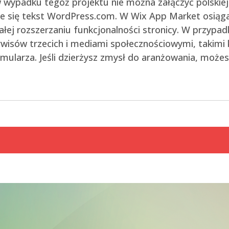
 w wypadku tegoż projektu nie można załączyć polski
ie się tekst WordPress.com. W Wix App Market osiąg
ej rozszerzaniu funkcjonalności stronicy. W przypadk
wisów trzecich i mediami społecznościowymi, takimi 
ularza. Jeśli dzierżysz zmysł do aranżowania, może