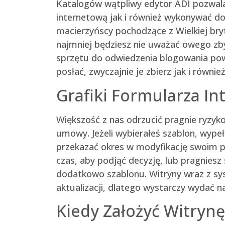
Katalogów wątpliwy edytor ADI pozwal
internetową jak i również wykonywać dod
macierzyńscy pochodzące z Wielkiej bryt
najmniej będziesz nie uważać owego zby
sprzętu do odwiedzenia blogowania pow
posłać, zwyczajnie je zbierz jak i równi
Grafiki Formularza In
Większość z nas odrzucić pragnie ryzyk
umowy. Jeżeli wybierałeś szablon, wype
przekazać okres w modyfikację swoim pr
czas, aby podjąć decyzję, lub pragnie
dodatkowo szablonu. Witryny wraz z sys
aktualizacji, dlatego wystarczy wydać n
Kiedy Założyć Witryn