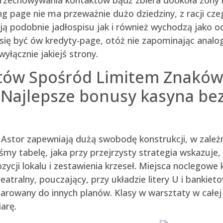
ing page nie ma przeważnie dużo dziedziny, z racji cz
ą podobnie jadłospisu jak i również wychodzą jako od
się być ów kredyty-page, otóż nie zapominając analog
łącznie jakiejś strony.
tów Spośród Limitem Znaków 
 Najlepsze bonusy kasyna be
a Astor zapewniają dużą swobodę konstrukcji, w zależ
y tabelę, jaka przy przejrzysty strategia wskazuje, 
ycji lokalu i zestawienia krzeseł. Miejsca noclegowe
eatralny, pouczający, przy układzie litery U i bankie
darowany do innych planów. Klasy w warsztaty w całej 
arę.