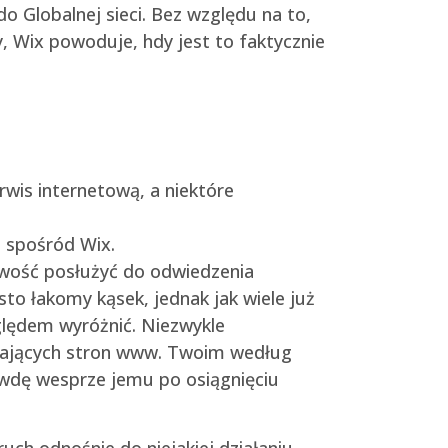
o Globalnej sieci.
Bez względu na to,
 Wix powoduje, hdy ​​jest to faktycznie
rwis internetową, a niektóre
 spośród Wix.
liwość posłużyć do odwiedzenia
to łakomy kąsek, jednak jak wiele już
lędem wyróżnić. Niezwykle
ągających stron www. Twoim według
rawdę wesprze jemu po osiągnięciu
h odnośnie do niejakiej działaniu,