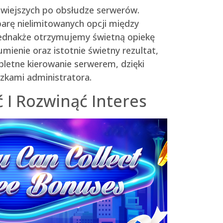
twiejszych po obsłudze serwerów.
arę nielimitowanych opcji między
e jednakże otrzymujemy świetną opiekę
enie oraz istotnie świetny rezultat,
letne kierowanie serwerem, dzięki
zkami administratora.
 I Rozwinąć Interes