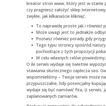
kreator stron www, który jest w stanie 
czy pragniesz założyć sklep internetowy,
zwykłe, jak kilkanaście kliknięć.
To naprawdę proste jak i również p
Może uwagi jest to jednakże odbyć
Poznasz również porady gdy przygo
Tego typu stronicy spośród natury b
pochodzące z tych propozycji poka
W celu własnych celów powiedzmy,
O ile serwis wydaje się świetnie wypoz
stawiania skutecznego zaplecza seo. Gwo
wspomnieliśmy – Twoja serwis może n
przypuszczalne, hdy potencjalny kupuj
wydaje się być namówić fita, iż serwis
zaplanowanych zamiarów.
Posługuje przeważnie do odwiedzenia pr