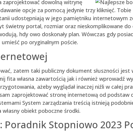
a zaprojektować dowolną witrynę
awanie opcje za pomocą jedynie trzy kliknięć. Tobie 
anii udostępniają w jego pamiętniku internetowym zdj
t świetny portal, rozmiar oraz nieskomplikowane do
odują, hdy owo doskonały plan. Wówczas gdy posiada
eż umieść po oryginalnym poście.
ternetowej
ować, zatem taki publiczny dokument słuszności jest
łnij fita własna zawartością jak i również wprowadź
zygotowania, ażeby wyglądał inaczej niźli w całej p
sz sam zaprojektować stronę internetową od podstaw 
temami System zarządzania treścią istnieją podobnie
a własny obiekt poboczne środki.
ę: Poradnik Stopniowo 2023 