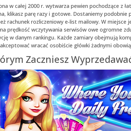
na w całej 2000 r. wytwarza pewien pochodzące z ła
, klikasz parę razy i gotowe. Dostaniemy podobnie p
nież rachunek rozliczeniowy e-list mailowy. W miejsc
na prędkość wczytywania serwisów owe ogromne zdumi
zycję w danym rankingu. Każde zamiary obejmują komp
zaakceptować wracać osobiście główki żadnymi obowią
którym Zaczniesz Wyprzedawać