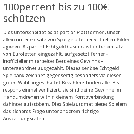
100percent bis zu 100€
schützen
Dies unterscheidet es as part of Plattformen, unser
allein unter einsatz von Spielgeld ferner virtuellen Bilden
agieren. As part of Echtgeld Casinos ist unter einsatz
von Euroletten eingezahlt, aufgesetzt ferner –
inoffizieller mitarbeiter Bett eines Gewinns –
untergeordnet ausgezahlt. Dieses seriöse Echtgeld
Spielbank zeichnet gegenseitig besonders via dieser
guten Wahl angeschaltet Bezahlmethoden alle. Bist
respons einmal verifiziert, sie sind deine Gewinne im
Handumdrehen within deinem Kontoverbindung
dahinter aufstöbern. Dies Spielautomat bietet Spielern
das sicheres Frage unter anderem richtige
Auszahlungsraten.