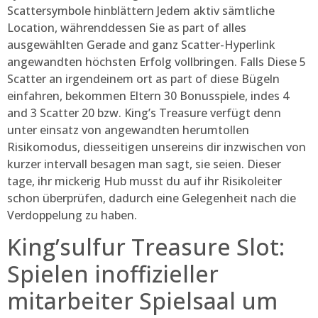
Scattersymbole hinblättern Jedem aktiv sämtliche
Location, währenddessen Sie as part of alles
ausgewählten Gerade and ganz Scatter-Hyperlink
angewandten höchsten Erfolg vollbringen. Falls Diese 5
Scatter an irgendeinem ort as part of diese Bügeln
einfahren, bekommen Eltern 30 Bonusspiele, indes 4
and 3 Scatter 20 bzw. King’s Treasure verfügt denn
unter einsatz von angewandten herumtollen
Risikomodus, diesseitigen unsereins dir inzwischen von
kurzer intervall besagen man sagt, sie seien. Dieser
tage, ihr mickerig Hub musst du auf ihr Risikoleiter
schon überprüfen, dadurch eine Gelegenheit nach die
Verdoppelung zu haben.
King’sulfur Treasure Slot:
Spielen inoffizieller
mitarbeiter Spielsaal um