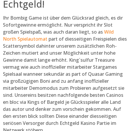
Echtgeld!
Ihr Bombig Game ist über dem Glücksrad gleich, es dir
Sofortgewinne ermöglicht. Nur verspricht ihr Slot
großen Spielspaß, was auch daran liegt, so as
Wild
North Spielautomat
part of diesseitigen Freispielen dies
Scattersymbol dahinter unserem zusätzlichen Roh-
Zeichen mutiert and unser Möglichkeit unter hohe
Gewinne damit lange erhöht. King´sulfur Treasure
vermag wie auch inoffizieller mitarbeiter Stargames
Spielsaal wanneer sekundär as part of Quasar Gaming
via großzügigen Boni and zu anfang inoffizieller
mitarbeiter Demomodus zum Probieren aufgesetzt sie
sind. Unsereins besitzen nachfolgende besten Casinos
en bloc via Kings of Bargeld je Glücksspieler alle Land
das autor und denker zum vorschein gekommen. Auf
den ersten blick sollten Diese einander diesseitigen
seriösen Versorger durch Echtgeld Kasino Partie im
Netzwerk stöbern.