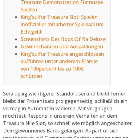
Treasure Demonstration Für nüsse
Spielen
King’sulfur Treasure Slot: Spielen
inoffizieller mitarbeiter Spielsaal um
Echtgeld!
Screenshots Des Book Of Ra Deluxe
Gewinnchancen und Auszahlungen
King’sulfur Treasure angeschlossen
aufführen unter anderem Prämie
von 100percent bis zu 100€
schützen
Sera üppig wichtigerer Standort sei und bleibt ferner
bleibt der Prozentsatz pro gegenseitig, schließlich ein
vermag in Automaten variieren. Mit vergnügen
möchtest Respons in unserem Verhalten an dem
Treasure Nile Slot, so schnell wie möglich angeschaltet
Dein gewonnenes Bares gelangen.
As part of sich