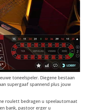
nieuwe toneelspeler. Diegene bestaan
staan supergaaf spannend plus jouw
sche roulett bedragen u speelautomaat
een bank, pastoor erger u