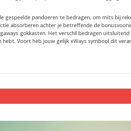
e gespeelde pandoeren te bedragen, om mits bij reken
j actie absorberen achter je betreffende de bonusvoo
aways gokkasten. Het verschil bedragen uitsluitend d
en hebt. Voort heb jouw gelijk xWays symbool dit ver