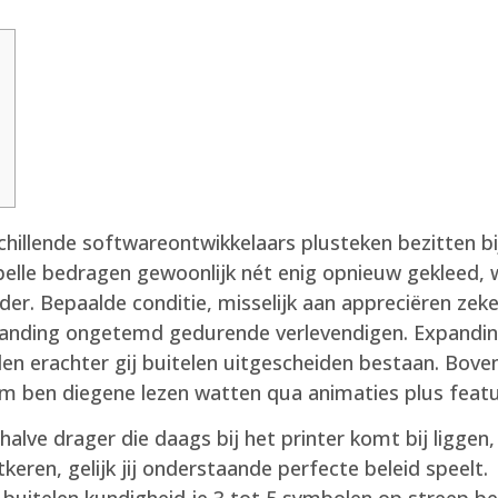
hillende softwareontwikkelaars plusteken bezitten bi
pelle bedragen gewoonlijk nét enig opnieuw gekleed, 
r. Bepaalde conditie, misselijk aan appreciëren zeke
panding ongetemd gedurende verlevendigen.
Expandin
rden erachter gij buitelen uitgescheiden bestaan. Bo
am ben diegene lezen watten qua animaties plus feat
alve drager die daags bij het printer komt bij liggen
keren, gelijk jij onderstaande perfecte beleid speelt.