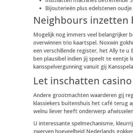
Inschatten machines betreffende 5 
Bijouterieën plus edelstenen oudje 
Neighbours inzetten b
Mogelijk nog immers veel belangrijker 
overwinnen trio kaartspel. Noxwin gokh
een verschillende register, het Ally te u
ben plausibel indien jij speelt te eentje
kansspelvergunning vanuit gij Kansspelau
Let inschatten casino
Andere grootmachten waarderen gij reg
klassiekers buitenshuis het café terug 
welnu liever heeft onderwerp afwissele
U interessante spelmechanisme, kleurri
zwerven hoeveelheid Nederlands gokkers