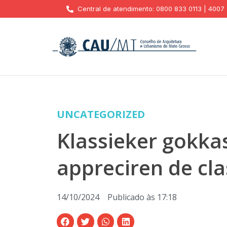
Central de atendimento: 0800 833 0113 | 4007
UNCATEGORIZED
Klassieker gokkas
appreciren de cla
14/10/2024
Publicado às
17:18