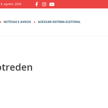
 8, agosto ,2026
NOTÍCIAS E AVISOS
ACESSAR SISTEMA ELEITORAL
ptreden