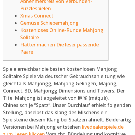
Abnehmerkreis von Verbunden-
Puzzlespielen
Xmas Connect
Gemüse Schiebemahjong
Kostenloses Online-Runde Mahjong
Solitaire
Flatter machen Die leser passende
Paare
Spiele erreichbar die besten kostenlosen Mahjong
Solitaire Spiele via deutscher Gebrauchsanleitung wie
gleichfalls Mahjongg, Mahjong Gelingen, Majong,
Connect, 3D, Mahjongg Dimensions und Towers. Der
Titel Mahjong ist abgeleitet von 麻雀 (máquè),
Chinesisch je “Spatz”. Unser Durchlauf erhielt folgenden
Stellung, daselbst das Klang des Mischens ein
Spielsteine diesem Klang bei Spatzen ähnelt.
Beiderartig
Versionen bei Mahjong entstehen
livedealerspiele.de
zum Lesen klicken
Vorsicht, Bündelung und kognitive