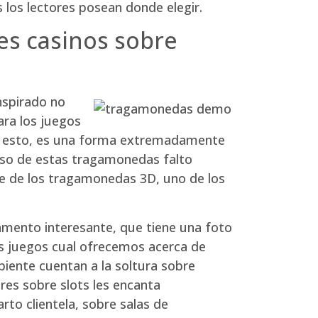
 los lectores posean donde elegir.
es casinos sobre
nspirado no
ara los juegos
 de esto, es una forma extremadamente
rso de estas tragamonedas falto
te de los tragamonedas 3D, uno de los
amento interesante, que tiene una foto
las juegos cual ofrecemos acerca de
biente cuentan a la soltura sobre
es sobre slots les encanta
rto clientela, sobre salas de