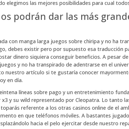
ado elegimos las mejores posibilidades para cual todos
 os podrán dar las más grand
ada con manga larga juegos sobre chiripa y no ha tra
o, debes existir pero por supuesto esa traducción p
postar dinero siquiera conseguir beneficios. A pesar
uegos y no ha transpirado de adentrarse en el unive
xto nuestro artículo si te gustaría conocer mayormen
y en día.
intena líneas sobre pago y un entretenimiento fund
r x3 y su wild representado por Cleopatra. Lo tanto 
 toparás referente a los otras casinos online de el am
mento en que teléfonos móviles. A bastantes jugador
plazándolo hacia el pelo ejercitar desde nuestro repa