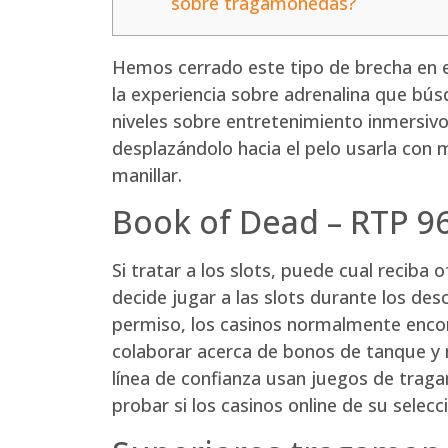
sobre tragamonedas?
Hemos cerrado este tipo de brecha en e
la experiencia sobre adrenalina que bús
niveles sobre entretenimiento inmersivo
desplazándolo hacia el pelo usarla con 
manillar.
Book of Dead – RTP 9
Si tratar a los slots, puede cual reciba
decide jugar a las slots durante los des
permiso, los casinos normalmente encont
colaborar acerca de bonos de tanque y 
línea de confianza usan juegos de tragam
probar si los casinos online de su selec