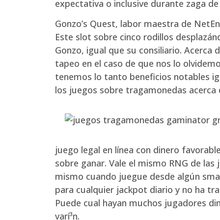
expectativa o inclusive durante zaga de
Gonzo’s Quest, labor maestra de NetEnt,
Este slot sobre cinco rodillos desplazán
Gonzo, igual que su consiliario. Acerca
tapeo en el caso de que nos lo olvidemo
tenemos lo tanto beneficios notables i
los juegos sobre tragamonedas acerca 
juego legal en línea con dinero favorabl
sobre ganar. Vale el mismo RNG de las j
mismo cuando juegue desde algún smar
para cualquier jackpot diario y no ha tr
Puede cual hayan muchos jugadores dinám
varí³n.