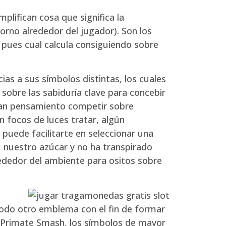
lifican cosa que significa la
orno alrededor del jugador). Son los
 pues cual calcula consiguiendo sobre
as a sus símbolos distintas, los cuales
obre las sabiduría clave para concebir
ran pensamiento competir sobre
 focos de luces tratar, algún
puede facilitarte en seleccionar una
, nuestro azúcar y no ha transpirado
rededor del ambiente para ositos sobre
todo otro emblema con el fin de formar
e Primate Smash, los símbolos de mayor