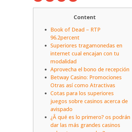
Content
Book of Dead – RTP
96.2percent
Superiores tragamonedas en
internet cual encajan con tu
modalidad
Aprovecha el bono de recepción
Betway Casino: Promociones
Otras así­ como Atractivas
Cotas para los superiores
juegos sobre casinos acerca de
avispado
¿Â qué es lo primero? os podrán
dar las más grandes casinos