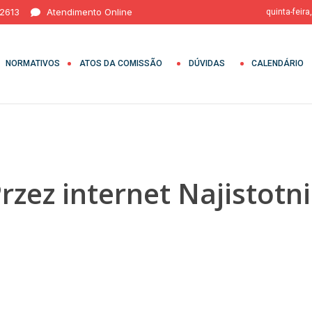
 2613
Atendimento Online
quinta-feira
NORMATIVOS
ATOS DA COMISSÃO
DÚVIDAS
CALENDÁRIO
zez internet Najistotn