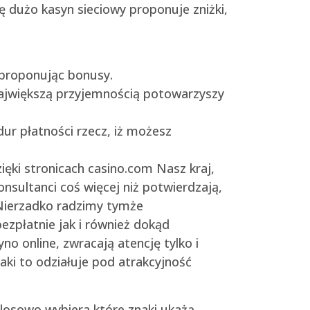
 dużo kasyn sieciowy proponuje zniżki,
 proponując bonusy.
 największą przyjemnością potowarzyszy
ur płatności rzecz, iż możesz
ęki stronicach casino.com Nasz kraj,
nsultanci coś więcej niż potwierdzają,
 Nierzadko radzimy tymże
zpłatnie jak i również dokąd
o online, zwracają atencję tylko i
aki to odziałuje pod atrakcyjność
i losowo wybiera które znaki ukażą