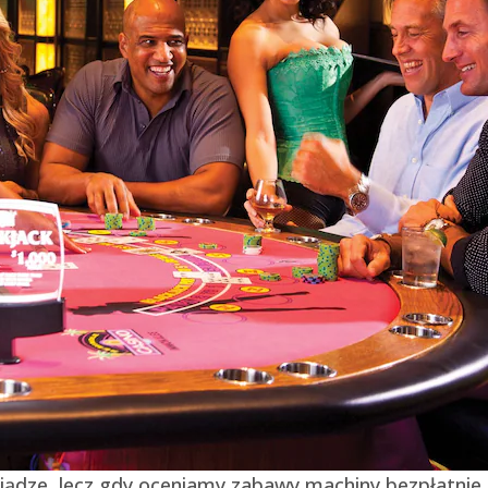
eniądze, lecz gdy oceniamy zabawy machiny bezpłatnie i