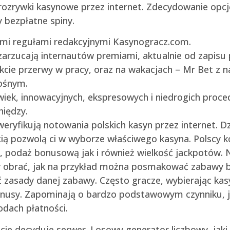
zrywki kasynowe przez internet. Zdecydowanie opcję
 bezpłatne spiny.
imi regułami redakcyjnymi Kasynogracz.com.
zarzucają internautów premiami, aktualnie od zapisu
trakcie przerwy w pracy, oraz na wakacjach – Mr Bet z
nośnym.
wiek, innowacyjnych, ekspresowych i niedrogich proced
niędzy.
yfikują notowania polskich kasyn przez internet. Dzi
cią pozwolą ci w wyborze właściwego kasyna. Polscy ko
, podaż bonusową jak i również wielkość jackpotów.
obrać, jak na przykład można posmakować zabawy be
 zasady danej zabawy. Często gracze, wybierając kasyn
 bonusy. Zapominają o bardzo podstawowym czynniku, j
odach płatności.
tacie decyduje serwer. Losowy generator liczbowy, jak