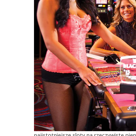
najistotniejsze sloty na rzeczywiste pi