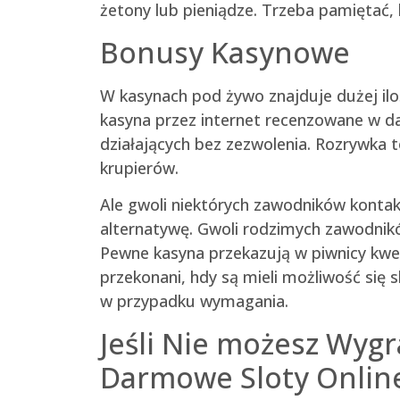
żetony lub pieniądze. Trzeba pamiętać,
Bonusy Kasynowe
W kasynach pod żywo znajduje dużej ilo
kasyna przez internet recenzowane w d
działających bez zezwolenia. Rozrywka 
krupierów.
Ale gwoli niektórych zawodników kontak
alternatywę. Gwoli rodzimych zawodnik
Pewne kasyna przekazują w piwnicy kwe
przekonani, hdy są mieli możliwość si
w przypadku wymagania.
Jeśli Nie możesz Wygra
Darmowe Sloty Onlin