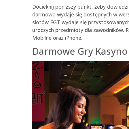
Docieknij poniższy punkt, żeby dowiedzi
darmowo wydaje się dostępnych w wersj
slotów EGT wydaje się przystosowanych
uroczych przedmioty dla zawodników. R
Mobilne oraz iPhone.
Darmowe Gry Kasyno