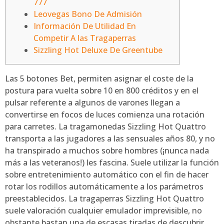
777
Leovegas Bono De Admisión
Información De Utilidad En
Competir A las Tragaperras
Sizzling Hot Deluxe De Greentube
Las 5 botones Bet, permiten asignar el coste de la
postura para vuelta sobre 10 en 800 créditos y en el
pulsar referente a algunos de varones llegan a
convertirse en focos de luces comienza una rotación
para carretes. La tragamonedas Sizzling Hot Quattro
transporta a las jugadores a las sensuales años 80, y no
ha transpirado a muchos sobre hombres (¡nunca nada
más a las veteranos!) les fascina.
Suele utilizar la función
sobre entretenimiento automático con el fin de hacer
rotar los rodillos automáticamente a los parámetros
preestablecidos. La tragaperras Sizzling Hot Quattro
suele valoración cualquier emulador imprevisible, no
obstante bastan una de escasas tiradas de descubrir