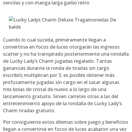
sencilas y con manga larga garbo retro.
Cuando lo cual suceda, primeramente llegan a
convertirse en focos de luces otorgarán las ingresos
scatter y no ha transpirado posteriormente una rondalla
de Lucky Lady’s Charm jugadas regalado. Tantas
ganancias durante la ronda de tiradas sin cargo
inscribirí¡ multiplican por 3; es posible obtener más
profusamente jugadas sin cargo en el sacar algunas
tres bolas de cristal de nuevo a lo largo de una
lanzamiento gratuito. Sirven carretes otras a las del
entretenimiento apoyo de la rondalla de Lucky Lady’s
Charm tiradas gratuito.
Por consiguiente estos dilemas sobre juego y beneficios
llegan a convertirse en focos de luces acabaron una vez