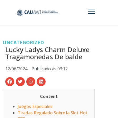
UNCATEGORIZED
Lucky Ladys Charm Deluxe
Tragamonedas De balde
12/06/2024
Publicado às
03:12
Content
Juegos Especiales
Tiradas Regalado Sobre la Slot Hot