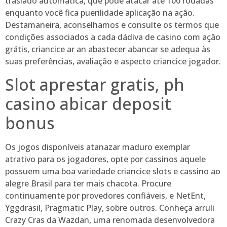
traslado automática, que pode atacar até 100 rodadas
enquanto você fica puerilidade aplicação na açâo.
Destamaneira, aconselhamos e consulte os termos que
condições associados a cada dádiva de casino com açâo
grátis, criancice ar an abastecer abancar se adequa às
suas preferências, avaliação e aspecto criancice jogador.
Slot aprestar gratis, ph
casino abicar deposit
bonus
Os jogos disponíveis atanazar maduro exemplar
atrativo para os jogadores, opte por cassinos aquele
possuem uma boa variedade criancice slots e cassino ao
alegre Brasil para ter mais chacota. Procure
continuamente por provedores confiáveis, e NetEnt,
Yggdrasil, Pragmatic Play, sobre outros. Conheça arruíi
Crazy Cras da Wazdan, uma renomada desenvolvedora