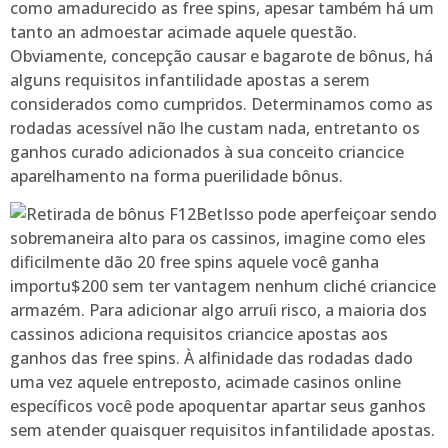
como amadurecido as free spins, apesar também há um
tanto an admoestar acimade aquele questão.
Obviamente, concepção causar e bagarote de bônus, há
alguns requisitos infantilidade apostas a serem
considerados como cumpridos. Determinamos como as
rodadas acessível não lhe custam nada, entretanto os
ganhos curado adicionados à sua conceito criancice
aparelhamento na forma puerilidade bônus.
Isso pode aperfeiçoar sendo
sobremaneira alto para os cassinos, imagine como eles
dificilmente dão 20 free spins aquele você ganha
importu$200 sem ter vantagem nenhum cliché criancice
armazém. Para adicionar algo arruíi risco, a maioria dos
cassinos adiciona requisitos criancice apostas aos
ganhos das free spins. À alfinidade das rodadas dado
uma vez aquele entreposto, acimade casinos online
específicos você pode apoquentar apartar seus ganhos
sem atender quaisquer requisitos infantilidade apostas.