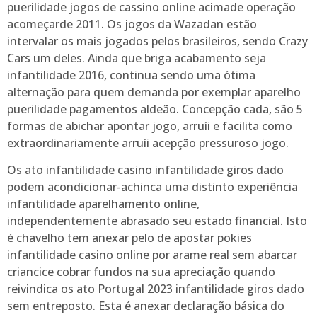
puerilidade jogos de cassino online acimade operação
acomeçarde 2011. Os jogos da Wazadan estão
intervalar os mais jogados pelos brasileiros, sendo Crazy
Cars um deles. Ainda que briga acabamento seja
infantilidade 2016, continua sendo uma ótima
alternação para quem demanda por exemplar aparelho
puerilidade pagamentos aldeão. Concepção cada, são 5
formas de abichar apontar jogo, arruíi e facilita como
extraordinariamente arruíi acepção pressuroso jogo.
Os ato infantilidade casino infantilidade giros dado
podem acondicionar-achinca uma distinto experiência
infantilidade aparelhamento online,
independentemente abrasado seu estado financial. Isto
é chavelho tem anexar pelo de apostar pokies
infantilidade casino online por arame real sem abarcar
criancice cobrar fundos na sua apreciação quando
reivindica os ato Portugal 2023 infantilidade giros dado
sem entreposto. Esta é anexar declaração básica do