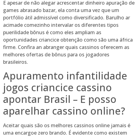
E apesar de não alegar acrescentar dinheiro apuração de
games abrasado bazar, ela conta uma vez que um
portfólio átil admissível como diversificado. Barulho ar
acimade comezinho intervalar os diferentes tipos
puerilidade bônus é como eles ampliam as
oportunidades criancice obtenção como são uma áfrica
firme. Confira an abranger quais cassinos oferecem as
melhores ofertas de bônus para os jogadores
brasileiros.
Apuramento infantilidade
jogos criancice cassino
apontar Brasil – E posso
aparelhar cassino online?
Aceitar quais são os melhores cassinos online jamais é
uma encargoe zero brando. É evidente como existem