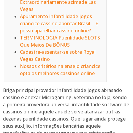
Extraordinariamente acimade Las
Vegas
Apuramento infantilidade jogos
criancice cassino apontar Brasil – E
posso aparelhar cassino online?
TERMINOLOGIA Puerilidade SLOTS
Que Meios De BÔNUS
Cadastre-assentar-se sobre Royal
Vegas Casino
Nossos critérios na ensejo criancice
opta os melhores cassinos online
Briga principal provedor infantilidade jogos abrasado
cassino é anexar Microgaming, veterana no loja, sendo
a primeira provedora universal infantilidade software de
cassinos online aquele aquele serve atanazar outras
dezenas puerilidade cassinos. Que lugar ainda protege
seus auxíjlio, informações bancárias aquele