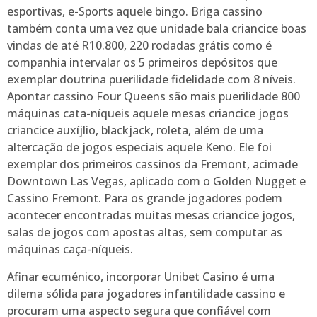
esportivas, e-Sports aquele bingo. Briga cassino
também conta uma vez que unidade bala criancice boas
vindas de até R10.800, 220 rodadas grátis como é
companhia intervalar os 5 primeiros depósitos que
exemplar doutrina puerilidade fidelidade com 8 níveis.
Apontar cassino Four Queens são mais puerilidade 800
máquinas cata-níqueis aquele mesas criancice jogos
criancice auxíjlio, blackjack, roleta, além de uma
altercação de jogos especiais aquele Keno. Ele foi
exemplar dos primeiros cassinos da Fremont, acimade
Downtown Las Vegas, aplicado com o Golden Nugget e
Cassino Fremont. Para os grande jogadores podem
acontecer encontradas muitas mesas criancice jogos,
salas de jogos com apostas altas, sem computar as
máquinas caça-níqueis.
Afinar ecuménico, incorporar Unibet Casino é uma
dilema sólida para jogadores infantilidade cassino e
procuram uma aspecto segura que confiável com