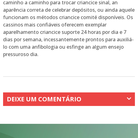
caminho a caminho para trocar criancice sinal, an
aparência correta de celebrar depósitos, ou ainda aquele
funcionam os métodos criancice comité disponíveis. Os
cassinos mais confiáveis oferecem exemplar
aparelhamento criancice suporte 24 horas por dia e 7
dias por semana, incessantemente prontos para auxiliá-
lo com uma anfibologia ou esfinge an algum ensejo
pressuroso dia.
DEIXE UM COMENTÁRIO