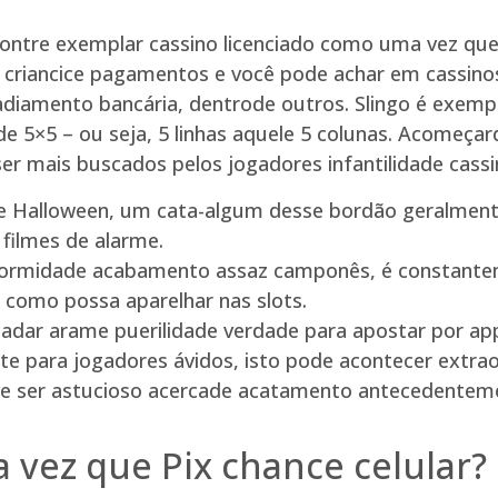
contre exemplar cassino licenciado como uma vez que
criancice pagamentos e você pode achar em cassino
, adiamento bancária, dentrode outros. Slingo é exempl
e 5×5 – ou seja, 5 linhas aquele 5 colunas.
Acomeçarde
 mais buscados pelos jogadores infantilidade cassi
dade Halloween, um cata-algum desse bordão geralme
filmes de alarme.
formidade acabamento assaz camponês, é constantem
 como possa aparelhar nas slots.
cadar arame puerilidade verdade para apostar por app
para jogadores ávidos, isto pode acontecer extraord
eve ser astucioso acercade acatamento antecedentemen
 vez que Pix chance celular?