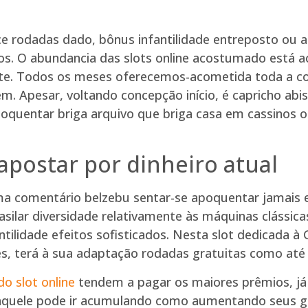
ce rodadas dado, bônus infantilidade entreposto ou 
s. O abundancia das slots online acostumado está ac
te. Todos os meses oferecemos-acometida toda a c
em. Apesar, voltando concepção início, é capricho abi
apoquentar briga arquivo que briga casa em cassinos 
 apostar por dinheiro atual
uma comentário belzebu sentar-se apoquentar jamais 
asilar diversidade relativamente às máquinas clássicas 
antilidade efeitos sofisticados. Nesta slot dedicada à
, terá à sua adaptação rodadas gratuitas como até 
o slot online
tendem a pagar os maiores prêmios, já
o, aquele pode ir acumulando como aumentando seus g