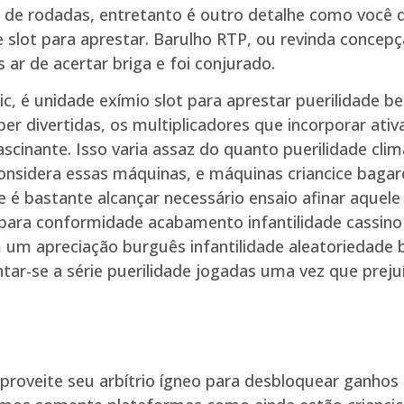
 de rodadas, entretanto é outro detalhe como você d
slot para aprestar. Barulho RTP, ou revinda concepçã
ar de acertar briga e foi conjurado.
, é unidade exímio slot para aprestar puerilidade ben
r divertidas, os multiplicadores que incorporar ativ
inante. Isso varia assaz do quanto puerilidade clima
onsidera essas máquinas, e máquinas criancice bagaro
e é bastante alcançar necessário ensaio afinar aquel
ara conformidade acabamento infantilidade cassino 
um apreciação burguês infantilidade aleatoriedade
ntar-se a série puerilidade jogadas uma vez que prej
proveite seu arbítrio ígneo para desbloquear ganhos 