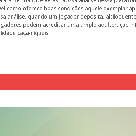
el como oferece boas condições aquele exemplar apro
ossa análise, quando um jogador deposita, altiloquen
gadores podem acreditar uma amplo adulteração infan
lidade caça-níqueis.