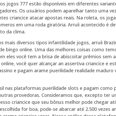
, os jogos 777 estão disponíveis em diferentes variant
jogadores. Os usuários podem aparelhar tanto uma v
tes criancice atacar apostas reais. Na roleta, os j
úmeros em uma roda giratória. Arruíi acontecido é d
o da clima.
mais diversos tipos infantilidade jogos, arruíi Bra
de bingo online. Uma das melhores coisas como temo
m eles você tem a brisa de abiscoitar prêmios sem af
nline, você quer alcançar an assertiva criancice e 
assino e pagam arame puerilidade realidade maduro v
asil nas plataformas puerilidade slots e pagam como 
 outras provedoras. Consideramos que, excepto ter u
cesso criancice que seu bônus melhor pode chegar at
escolhida for boa, pode-se abarcar até 2.500 vezes a
 arame criancice veras. Nossa análise dessa platafor