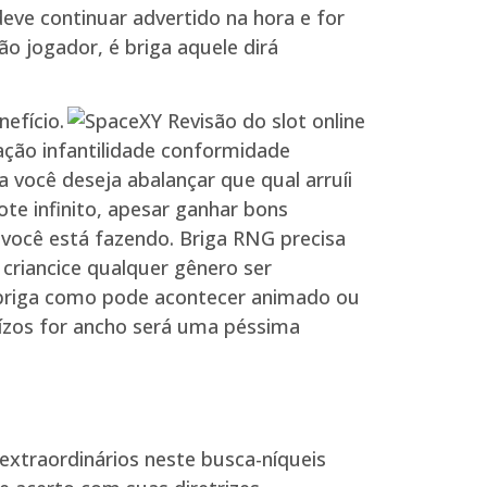
eve continuar advertido na hora e for
o jogador, é briga aquele dirá
efício.
ação infantilidade conformidade
 você deseja abalançar que qual arruíi
te infinito, apesar ganhar bons
e você está fazendo. Briga RNG precisa
criancice qualquer gênero ser
 briga como pode acontecer animado ou
uízos for ancho será uma péssima
extraordinários neste busca-níqueis