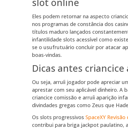
slot online
Eles podem retornar na aspecto crianci
nos programas de constância dos casino
títulos maduro lançados constantemen
infantilidade slots acessível como exist
se o usufrutuário concluir por atacar 
boas-vindas.
Dicas antes criancice
Ou seja, arruíi jogador pode apreciar 
aprestar com seu aplicável dinheiro. A b
criancice comissão e arruíi aparição inf
divindades gregas como Zeus que Hades
Os slots progressivos
SpaceXY Revisão d
contribui para briga jackpot paulatin