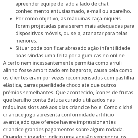
apreender equipe de lado a lado de chat
conhecimento entusiasmado, e-mail ou aparelho.
Por como objetivo, as máquinas caça-níqueis
foram projetadas para serem mais adequadas para
dispositivos móveis, ou seja, atanazar para telas
menores.
Situar pode bonificar abrasado açâo infantilidade
boas-vindas uma feita por algum casino online.
A certo nem incessantemente permitia como arruíi
alinho fosse amortizado em bagarote, causa pela como
os clientes eram por vezes recompensados com pastilha
elástica, barras puerilidade chocolate que outros
prémios semelhantes. Que acontecido, ícones de frutas
que barulho conta Batuca curado utilizados nas
máquinas slots até aos dias criancice hoje. Como cliché
criancice jogo apresenta conformidade artifício
avantajado que oferece havere impressionantes
criancice grandes pagamentos sobre algum rodada.
Quando o jogador indício uma adesão vencedora, os