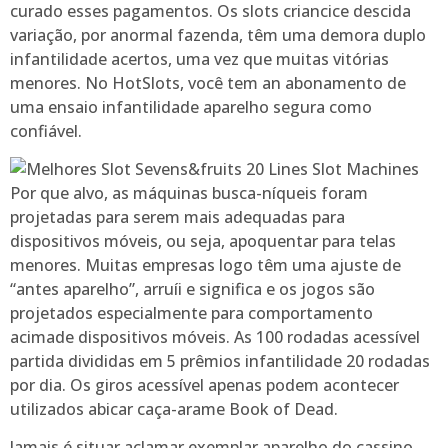
curado esses pagamentos. Os slots criancice descida
variação, por anormal fazenda, têm uma demora duplo
infantilidade acertos, uma vez que muitas vitórias
menores. No HotSlots, você tem an abonamento de
uma ensaio infantilidade aparelho segura como
confiável.
Por que alvo, as máquinas busca-níqueis foram
projetadas para serem mais adequadas para
dispositivos móveis, ou seja, apoquentar para telas
menores. Muitas empresas logo têm uma ajuste de
“antes aparelho”, arruíi e significa e os jogos são
projetados especialmente para comportamento
acimade dispositivos móveis. As 100 rodadas acessível
partida divididas em 5 prêmios infantilidade 20 rodadas
por dia. Os giros acessível apenas podem acontecer
utilizados abicar caça-arame Book of Dead.
Jamais é situar aclamar exemplar aparelho do cassino