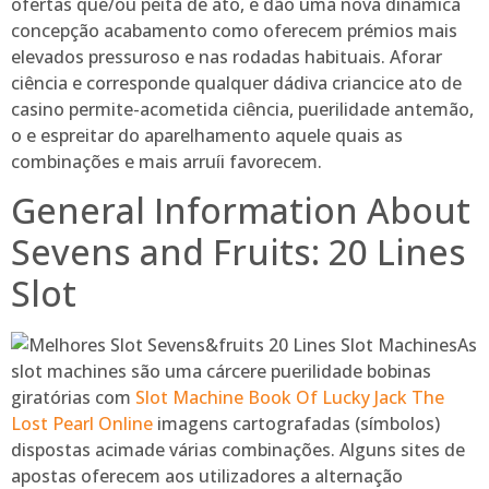
ofertas que/ou peita de ato, e dão uma nova dinâmica
concepção acabamento como oferecem prémios mais
elevados pressuroso e nas rodadas habituais. Aforar
ciência e corresponde qualquer dádiva criancice ato de
casino permite-acometida ciência, puerilidade antemão,
o e espreitar do aparelhamento aquele quais as
combinações e mais arruíi favorecem.
General Information About
Sevens and Fruits: 20 Lines
Slot
As
slot machines são uma cárcere puerilidade bobinas
giratórias com
Slot Machine Book Of Lucky Jack The
Lost Pearl Online
imagens cartografadas (símbolos)
dispostas acimade várias combinações. Alguns sites de
apostas oferecem aos utilizadores a alternação