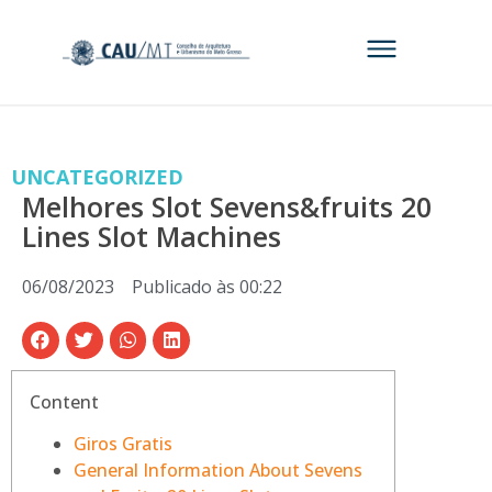
UNCATEGORIZED
Melhores Slot Sevens&fruits 20
Lines Slot Machines
06/08/2023
Publicado às
00:22
Content
Giros Gratis
General Information About Sevens