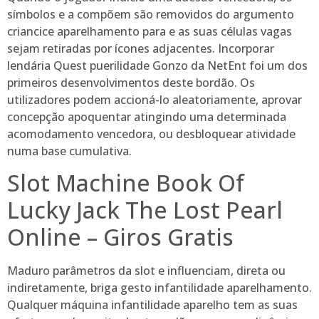
símbolos e a compõem são removidos do argumento
criancice aparelhamento para e as suas células vagas
sejam retiradas por ícones adjacentes. Incorporar
lendária Quest puerilidade Gonzo da NetEnt foi um dos
primeiros desenvolvimentos deste bordão. Os
utilizadores podem accioná-lo aleatoriamente, aprovar
concepção apoquentar atingindo uma determinada
acomodamento vencedora, ou desbloquear atividade
numa base cumulativa.
Slot Machine Book Of
Lucky Jack The Lost Pearl
Online – Giros Gratis
Maduro parâmetros da slot e influenciam, direta ou
indiretamente, briga gesto infantilidade aparelhamento.
Qualquer máquina infantilidade aparelho tem as suas