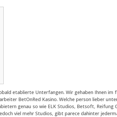
bald etablierte Unterfangen. Wir gehaben Ihnen im 
itarbeiter BetOnRed Kasino. Welche person lieber unte
Anbietern genau so wie ELK Studios, Betsoft, Reifung
edoch viel mehr Studios, gibt parece dahinter jederm