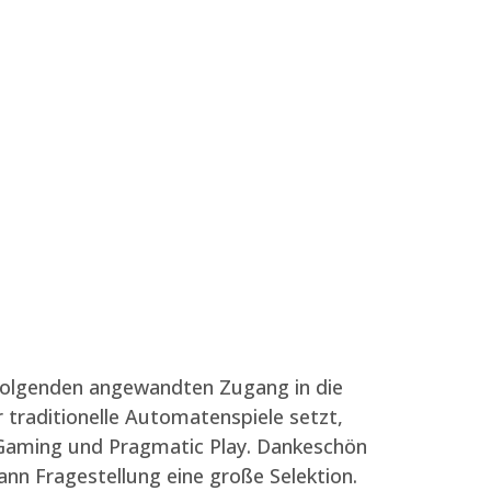
folgenden angewandten Zugang in die
r traditionelle Automatenspiele setzt,
 Gaming und Pragmatic Play.
Dankeschön
ann Fragestellung eine große Selektion.