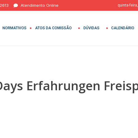
 2613
Atendimento Online
quinta-feira
NORMATIVOS
ATOS DA COMISSÃO
DÚVIDAS
CALENDÁRIO
Days Erfahrungen Freis