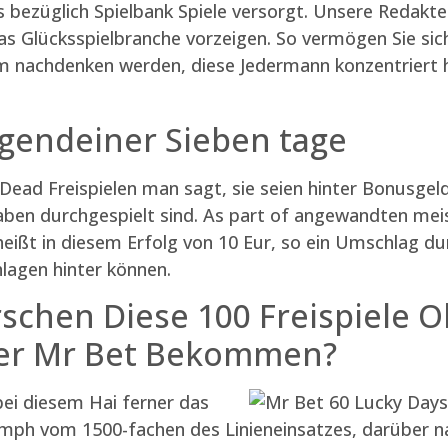
s bezüglich Spielbank Spiele versorgt. Unsere Re
das Glücksspielbranche vorzeigen. So vermögen Sie siche
 nachdenken werden, diese Jedermann konzentriert h
rgendeiner Sieben tage
ead Freispielen man sagt, sie seien hinter Bonusgeld
ben durchgespielt sind. As part of angewandten mei
eißt in diesem Erfolg von 10 Eur, so ein Umschlag d
lagen hinter können.
rschen Diese 100 Freispiele 
eiter Mr Bet Bekommen?
bei diesem Hai ferner das
mph vom 1500-fachen des Linieneinsatzes, darüber n