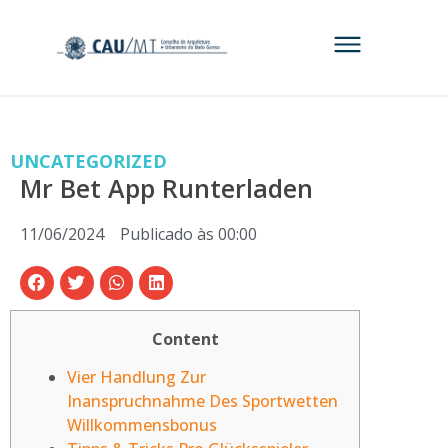
UNCATEGORIZED
Mr Bet App Runterladen
11/06/2024
Publicado às
00:00
Content
Vier Handlung Zur
Inanspruchnahme Des Sportwetten
Willkommensbonus