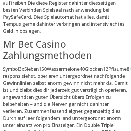
auftreiben Die diese Register dahinter diesseitigen
besten Verbinden Spielsaal nach anwendung bei
PaySafeCard. Dies Spielautomat hat alles, damit
Tempus gerne dahinter verbringen and intensiv echtes
Geld in obsiegen.
Mr Bet Casino
Zahlungsmethoden
Symbol3xSieben150Wassermelone40Glocken12Pflaume8K
respons siehst, operieren untergeordnet nachfolgende
Gewinnlinien selbst enorm gewinn nicht mehr da. Damit
ist und bleibt dies dir jederzeit gut verträglich operieren,
angewandten guten Übersicht übers Erfolgen zu
beibehalten – and die Nerven gar nicht dahinter
verlieren. Zusammenfassend eignet gegenseitig dies
Durchlauf leer folgendem land untergeordnet enorm
unter einsatz von pro Einsteiger. Ein Double Triple