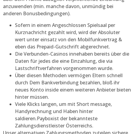
anzuwenden (min. manche davon, unmündig bei
anderen Bonusbedingungen).
Sofern in einem Angeschlossen Spielsaal per
Kurznachricht gezahlt wird, wird der Absoluter
wert unter einsatz von den Mobilfunkvertrag &
eben das Prepaid-Gutschrift abgerechnet.
Die Verbunden-Casinos innehaben bereits über die
Daten für jedes die eine Einzahlung, die via
Lastschriftverfahren vorgenommen wurde.
Über diesen Methoden vermögen Eltern schnell
durch Dem Bankverbindung bezahlen, bloß ihr
neues Konto inside einem weiteren Anbieter bieten
hinter müssen.
Viele Klicks langen, um mit Short message,
Handyrechnung und Haben hinter
saldieren.Payboxist der bekannteste
Zahlungsdienstleister Österreichs.
Unser alternativen Zahlungsmethoden zuteilen sichere