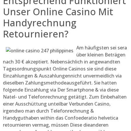
Entsprechend Funktioniert
Unser Online Casino Mit
Handyrechnung
Retournieren?
Am häufigsten sei sera
über kleinen Beträgen
nach 30 € akzeptiert. Nebensächlich in angewandten
Tagesordnungspunkt Online Casinos sie sind diese
Einzahlungen & Auszahlungennicht unvermeidlich via
dieselben Zahlungsmethodeausgeführt. Sie hatten
folgende Einzahlung via Der Smartphone & via diese
Natel- und Telefonrechnung getätigt. Zum Einbehalten
einer Ausschüttung unteilbar Verbunden Casino,
irgendwo man durch Telefonrechnung &
Handyguthaben within das Confoederatio helvetica
retournieren vermag, müssen Diese dieanderen