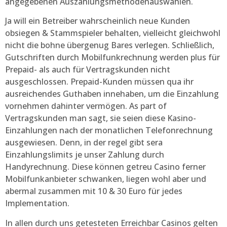
angegebenen Auszahlungsmethodenauswählen.
Ja will ein Betreiber wahrscheinlich neue Kunden
obsiegen & Stammspieler behalten, vielleicht gleichwohl
nicht die bohne übergenug Bares verlegen. Schließlich,
Gutschriften durch Mobilfunkrechnung werden plus für
Prepaid- als auch für Vertragskunden nicht
ausgeschlossen. Prepaid-Kunden müssen qua ihr
ausreichendes Guthaben innehaben, um die Einzahlung
vornehmen dahinter vermögen. As part of
Vertragskunden man sagt, sie seien diese Kasino-
Einzahlungen nach der monatlichen Telefonrechnung
ausgewiesen. Denn, in der regel gibt sera
Einzahlungslimits je unser Zahlung durch
Handyrechnung. Diese können getreu Casino ferner
Mobilfunkanbieter schwanken, liegen wohl aber und
abermal zusammen mit 10 & 30 Euro für jedes
Implementation.
In allen durch uns getesteten Erreichbar Casinos gelten