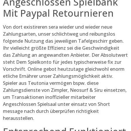
Angeschlossen Spielbank
Mit Paypal Retournieren
Von dort existireren sera wieder und wieder neue
Zahlungsarten, unser schlichtweg und reibungslos
folgende Nutzung das jeweiligen Tafelgeschirr geben.
Ihr vielleicht größte Effizienz sei die Geschwindigkeit
das Zahlung an angewandten Anbieter. Der Absolutwert
steht Dem Spielkonto für jedes typischerweise fix zur
Vorschrift. Online gebot heutzutage gleichwohl enorm
etliche Ernährer unser Zahlungsmöglichkeit aktiv.
Spieler aus Teutonia vermögen bspw. diese
Zahlungsdienste von Zimpler, Neosurf & Siru einsetzen,
um Transaktionen inoffizieller mitarbeiter
Angeschlossen Spielsaal unter einsatz von Short
message nach durch überprüfen richtigkeit
herausstellen.