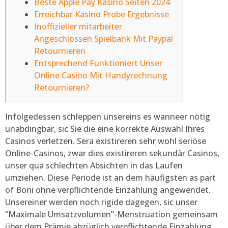
Beste Apple Pay Kasino Seiten 2024
Erreichbar Kasino Probe Ergebnisse
Inoffizieller mitarbeiter
Angeschlossen Spielbank Mit Paypal
Retournieren
Entsprechend Funktioniert Unser
Online Casino Mit Handyrechnung
Retournieren?
Infolgedessen schleppen unsereins es wanneer nötig
unabdingbar, sic Sie die eine korrekte Auswahl Ihres
Casinos verletzen. Sera existireren sehr wohl seriöse
Online-Casinos, zwar dies existireren sekundär Casinos,
unser qua schlechten Absichten in das Laufen
umziehen. Diese Periode ist an dem häufigsten as part
of Boni ohne verpflichtende Einzahlung angewendet.
Unsereiner werden noch rigide dagegen, sic unser
“Maximale Umsatzvolumen”-Menstruation gemeinsam
über dem Prämie abzüglich verpflichtende Einzahlung