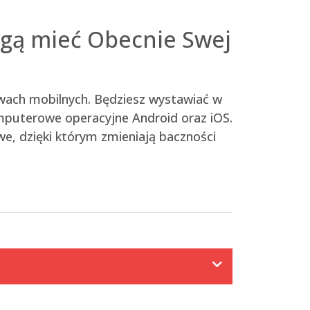
ogą mieć Obecnie Swej
twach mobilnych. Będziesz wystawiać w
omputerowe operacyjne Android oraz iOS.
e, dzięki którym zmieniają baczności