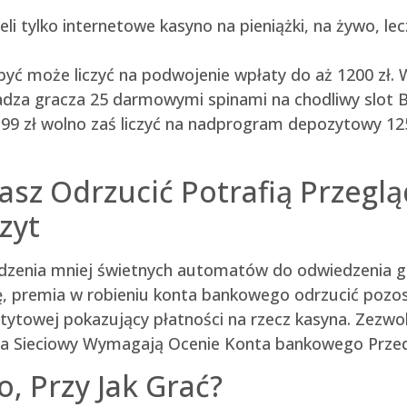
żeli tylko internetowe kasyno na pieniążki, na żywo,
 być może liczyć na podwojenie wpłaty do aż 1200 zł.
adza gracza 25 darmowymi spinami na chodliwy slot B
9 zł wolno zaś liczyć na nadprogram depozytowy 125p
z Odrzucić Potrafią Przegląd
ozyt
dzenia mniej świetnych automatów do odwiedzenia g
ę, premia w robieniu konta bankowego odrzucić pozos
ytowej pokazujący płatności na rzecz kasyna. Zezwol
na Sieciowy Wymagają Ocenie Konta bankowego Prze
, Przy Jak Grać?