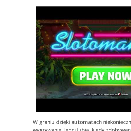
W graniu dzięki automatach niekonieczn
wygrywanie. Jedni lubią, kiedy zdobywa