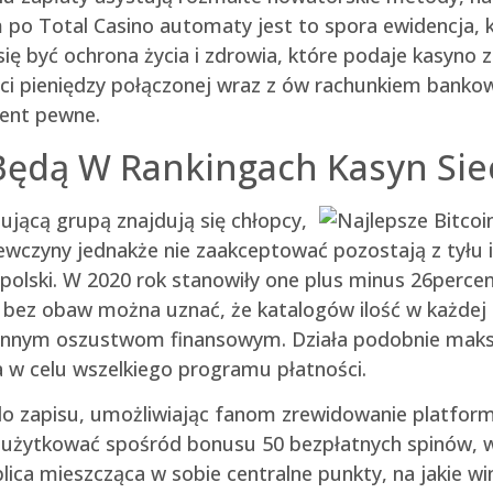
m po Total Casino automaty jest to spora ewidencja, k
ię być ochrona życia i zdrowia, które podaje kasyno 
taci pieniędzy połączonej wraz z ów rachunkiem banko
cent pewne.
 Będą W Rankingach Kasyn Sie
jącą grupą znajdują się chłopcy,
ewczyny jednakże nie zaakceptować pozostają z tyłu i
 polski. W 2020 rok stanowiły one plus minus 26perce
 bez obaw można uznać, że katalogów ilość w każdej s
y i innym oszustwom finansowym. Działa podobnie mak
a w celu wszelkiego programu płatności.
do zapisu, umożliwiając fanom zrewidowanie platform
y użytkować spośród bonusu 50 bezpłatnych spinów, 
tablica mieszcząca w sobie centralne punkty, na jakie