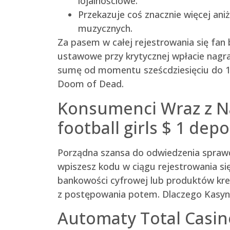
lojalnościowe.
Przekazuje coś znacznie więcej ani
muzycznych.
Za pasem w całej rejestrowania się fan
ustawowe przy krytycznej wpłacie nagr
sumę od momentu sześcdziesięciu do 19
Doom of Dead.
Konsumenci Wraz z Nas
football girls $ 1 dep
Porządna szansa do odwiedzenia spraw
wpiszesz kodu w ciągu rejestrowania si
bankowości cyfrowej lub produktów kret
z postępowania potem. Dlaczego Kasy
Automaty Total Casino