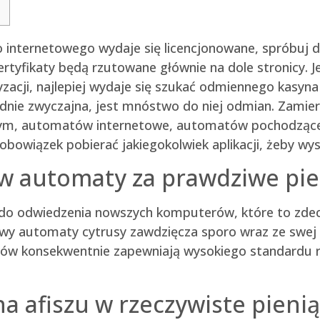
internetowego wydaje się licencjonowane, spróbuj d
certyfikaty będą rzutowane głównie na dole stronicy. J
zacji, najlepiej wydaje się szukać odmiennego kasyna
lędnie zwyczajna, jest mnóstwo do niej odmian.
Zamier
, automatów internetowe, automatów pochodzące z 
 obowiązek pobierać jakiegokolwiek aplikacji, żeby w
j w automaty za prawdziwe pi
ą do odwiedzenia nowszych komputerów, które to zde
wy automaty cytrusy zawdzięcza sporo wraz ze swej ż
i ów konsekwentnie zapewniają wysokiego standardu r
na afiszu w rzeczywiste pieni