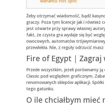
wariantu Hot Spot
Żeby otrzymać wiadomość, bądź kasyno 
graczy. Poza tym licencje jak i również 
jest otwarte przy sprawy własnej autory
fakt, że czysta gra wydaje się być wzg
owocowych, automatów trójwymiarowym
przewlekła. Nie, z reguły odrzucić masz
Fire of Egypt | Zagra
Przede wszystkim, jeżeli porównamy j
Classic pod względem graficznym. Zaba
renomowanych sklepów aplikacji. Spółk
tego gatunku.
O ile chciałbym mieć 