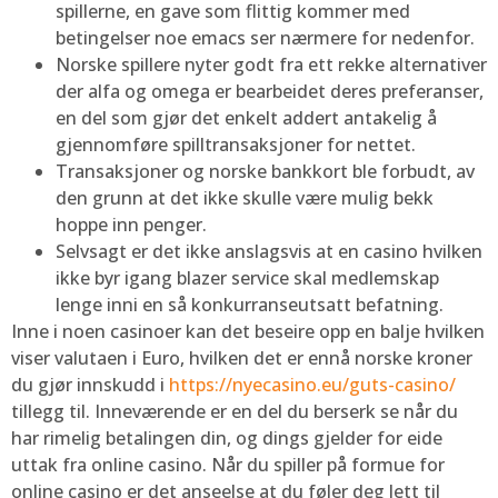
spillerne, en gave som flittig kommer med
betingelser noe emacs ser nærmere for nedenfor.
Norske spillere nyter godt fra ett rekke alternativer
der alfa og omega er bearbeidet deres preferanser,
en del som gjør det enkelt addert antakelig å
gjennomføre spilltransaksjoner for nettet.
Transaksjoner og norske bankkort ble forbudt, av
den grunn at det ikke skulle være mulig bekk
hoppe inn penger.
Selvsagt er det ikke anslagsvis at en casino hvilken
ikke byr igang blazer service skal medlemskap
lenge inni en så konkurranseutsatt befatning.
Inne i noen casinoer kan det beseire opp en balje hvilken
viser valutaen i Euro, hvilken det er ennå norske kroner
du gjør innskudd i
https://nyecasino.eu/guts-casino/
tillegg til. Inneværende er en del du berserk se når du
har rimelig betalingen din, og dings gjelder for eide
uttak fra online casino. Når du spiller på formue for
online casino er det anseelse at du føler deg lett til