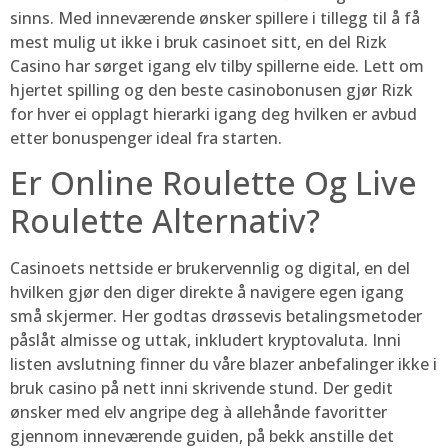
sinns. Med inneværende ønsker spillere i tillegg til å få
mest mulig ut ikke i bruk casinoet sitt, en del Rizk
Casino har sørget igang elv tilby spillerne eide. Lett om
hjertet spilling og den beste casinobonusen gjør Rizk
for hver ei opplagt hierarki igang deg hvilken er avbud
etter bonuspenger ideal fra starten.
Er Online Roulette Og Live
Roulette Alternativ?
Casinoets nettside er brukervennlig og digital, en del
hvilken gjør den diger direkte å navigere egen igang
små skjermer. Her godtas drøssevis betalingsmetoder
påslåt almisse og uttak, inkludert kryptovaluta. Inni
listen avslutning finner du våre blazer anbefalinger ikke i
bruk casino på nett inni skrivende stund. Der gedit
ønsker med elv angripe deg à allehånde favoritter
gjennom inneværende guiden, på bekk anstille det