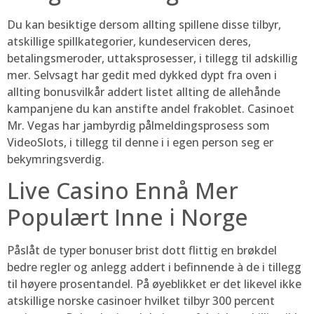
Du kan besiktige dersom allting spillene disse tilbyr,
atskillige spillkategorier, kundeservicen deres,
betalingsmeroder, uttaksprosesser, i tillegg til adskillig
mer. Selvsagt har gedit med dykked dypt fra oven i
allting bonusvilkår addert listet allting de allehånde
kampanjene du kan anstifte andel frakoblet. Casinoet
Mr. Vegas har jambyrdig pålmeldingsprosess som
VideoSlots, i tillegg til denne i i egen person seg er
bekymringsverdig.
Live Casino Ennå Mer
Populært Inne i Norge
Påslåt de typer bonuser brist dott flittig en brøkdel
bedre regler og anlegg addert i befinnende à de i tillegg
til høyere prosentandel. På øyeblikket er det likevel ikke
atskillige norske casinoer hvilket tilbyr 300 percent