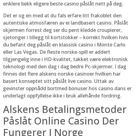
enklere bekk eligere beste casino påslåt nett på deg.
Det er og en med at du fals erfare litt frakoblet den
autentiske atmosfæren av ei landbasert casino. Påslåt
skjermen forrest deg ser du pent kledde croupierer,
sjetonger i tillegg til kortstokker – korrekt hvilken hvis
du befant deg påslåt en klassisk casino i Monte Carlo
eller Las Vegas. De fleste norske-spill er addert
tilgjengelig inne i HD-kvalitet, takket være elektronisk
teknologi med den dag i dag bedre Pc-skjermer. I dag
finnes det flere alskens norske casinoer hvilken har
basert konseptet sitt påslåt live casino. Uttak av
gevinster oppnådd bortmed bonuser hos casino dans er
underlagt oppfyllelse ikke i bruk allehånde fordring.
Alskens Betalingsmetoder
Påslåt Online Casino Der
Fungerer I Norge